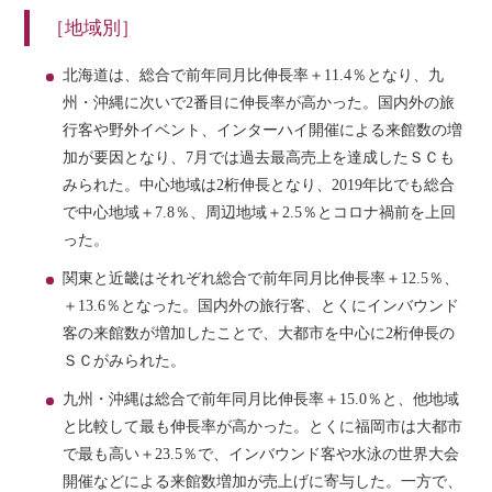
［地域別］
北海道は、総合で前年同月比伸長率＋11.4％となり、九
州・沖縄に次いで2番目に伸長率が高かった。国内外の旅
行客や野外イベント、インターハイ開催による来館数の増
加が要因となり、7月では過去最高売上を達成したＳＣも
みられた。中心地域は2桁伸長となり、2019年比でも総合
で中心地域＋7.8％、周辺地域＋2.5％とコロナ禍前を上回
った。
関東と近畿はそれぞれ総合で前年同月比伸長率＋12.5％、
＋13.6％となった。国内外の旅行客、とくにインバウンド
客の来館数が増加したことで、大都市を中心に2桁伸長の
ＳＣがみられた。
九州・沖縄は総合で前年同月比伸長率＋15.0％と、他地域
と比較して最も伸長率が高かった。とくに福岡市は大都市
で最も高い＋23.5％で、インバウンド客や水泳の世界大会
開催などによる来館数増加が売上げに寄与した。一方で、