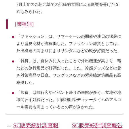
7月上旬の九州北部での記録的大雨による影響を受けたＳ
Ｃもみられた。
［業種別］
「ファッション」は、サマーセールの開催や連日の猛暑に
より盛夏商材が高稼働した。ファッション雑貨としては、
外出機運の高まりによりサンダルなどの靴が好調だった。
「雑貨」は、夏休みに入ったことで外出機運が高まり、鞄
などの旅行用品が好調だった。また、冷感グッズなどの暑
さ対策商品や日傘、サングラスなどの紫外線対策商品も高
稼働した。
「飲食」は旅行客やイベント帰りの来館が多く、立地や地
域問わず好調だった。団体利用やディナータイムのアルコ
ール需要も高まっているとの声がきかれた。
←
SC販売統計調査報
SC販売統計調査報告