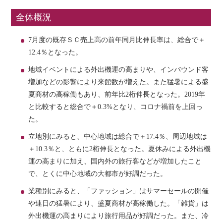
全体概況
7月度の既存ＳＣ売上高の前年同月比伸長率は、総合で＋
12.4％となった。
地域イベントによる外出機運の高まりや、インバウンド客
増加などの影響により来館数が増えた。また猛暑による盛
夏商材の高稼働もあり、前年比2桁伸長となった。2019年
と比較すると総合で＋0.3%となり、コロナ禍前を上回っ
た。
立地別にみると、中心地域は総合で＋17.4％、周辺地域は
＋10.3％と、ともに2桁伸長となった。夏休みによる外出機
運の高まりに加え、国内外の旅行客などが増加したこと
で、とくに中心地域の大都市が好調だった。
業種別にみると、「ファッション」はサマーセールの開催
や連日の猛暑により、盛夏商材が高稼働した。「雑貨」は
外出機運の高まりにより旅行用品が好調だった。また、冷