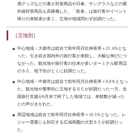
感グッズなどの暑さ対策商品や日傘、サングラスなどの紫
外線対策商品も高稼働した。「飲食」は旅行客やイベント
帰りの来館者が多く、立地や地域問わず好調だった。
［立地別］
中心地域・大都市は総合で前年同月比伸長率＋21 .6%とな
った。引き続き国内外の旅行客が来館し、大幅な伸びにつ
ながった。観光地や旅行客の往来が多いターミナル駅周辺
のＳＣ、地下街がとくに好調だった。
中心地域・中都市は総合で前年同月比伸長率＋9.8％となっ
た。観光地や繁華街に立地するＳＣが好調だった一方、全
国旅行支援が6月末で終了した地域では、来館数が減った
との声がきかれた。
周辺地域は総合で前年同月比伸長率＋10.3％となった。レ
ジャー需要にも対応する広域商圏の大型ＳＣが好調だっ
た。