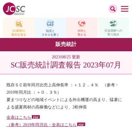
社会貢献への
仲間と
SC業界の
知見と
取り組み
繋がる
動向を探る
スキルを磨く
販売統計
2023/08/25 更新
SC販売統計調査報告 2023年07月
既存ＳＣ前年同月比売上高伸長率 ：＋１２．４％ （参考・
2019年同月比 ：＋０．３％）
夏まつりなどの地域イベントによる外出機運の高まり、猛暑に
よる盛夏商材の高稼働などにより、2桁伸長
全表はこちら
（参考）2019年同月比・全表はこちら