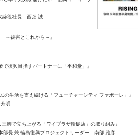
取締役社長 西畑 誠
ター～被害とこれから～』
策で復興目指すパートナーに「平和堂」』
民の生活を支え続ける「フューチャーシティ ファボーレ」』
 芳明
二人三脚で立ち上がる「ワイプラザ輪島店」の取り組み』
 本部長 兼 輪島復興プロジェクトリーダー 南部 雅彦