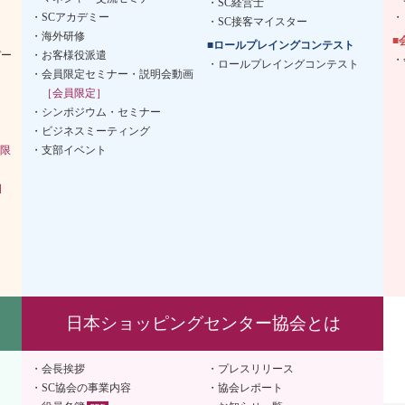
SC経営士
SCアカデミー
SC接客マイスター
海外研修
■
■ロールプレイングコンテスト
デー
お客様役派遣
ロールプレイングコンテスト
会員限定セミナー・説明会動画
［会員限定］
シンポジウム・セミナー
ビジネスミーティング
限
支部イベント
］
日本ショッピングセンター協会とは
会長挨拶
プレスリリース
SC協会の事業内容
協会レポート