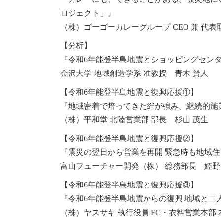
ロジェクト」』
（株）ゴーゴーカレーグループ CEO 兼 代表
【分析】
『令和6年能登半島地震とショッピングセン
金沢大学 地域創造学系 准教授 青木 賢人
【令和6年能登半島地震と復興応援①】
『地域密着で培ってきた絆が強み。継続的施
（株）平和堂 北陸営業部 部長 杉山 茂生
【令和6年能登半島地震と復興応援②】
『震災の翌日から営業を再開 緊急時も地域住
富山フューチャー開発（株） 総務部長 姫野
【令和6年能登半島地震と復興応援③】
『令和6年能登半島地震からの復興 地域と
（株）ヤスサキ 執行役員 FC・衣料営業本部