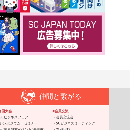
仲間と繋がる
全国大会
■会員交流
SCビジネスフェア
会員交流会
シンポジウム・セミナー
SCビジネスミーティング
SC業界研究イベント(準備中)
支部活動