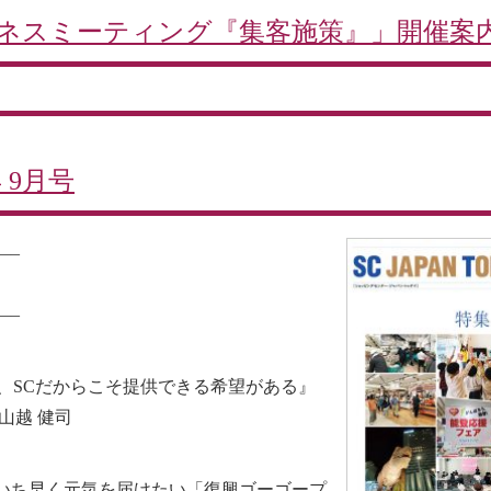
SCビジネスミーティング『集客施策』」開催案
年 9月号
—–
—–
い、SCだからこそ提供できる希望がある』
山越 健司
いち早く元気を届けたい「復興ゴーゴープ