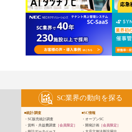
SC業界の動向を探る
■統計/調査
■SC情報
SC販売統計調査
オープンSC
賃料・共益費調査
［会員限定］
開発計画
［会員限定］
統計データベース
大店立地法新設届出