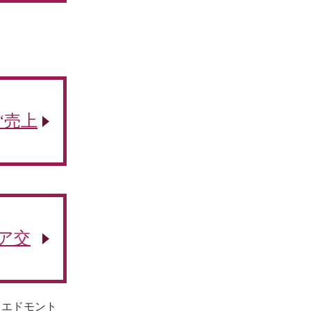
“売上
ィア交
 エドモント