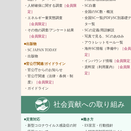
人材確保に関する調査
［会員限
SC白書
定］
全国のSC数・概況
エネルギー量実態調査
全国SC一覧(PDF)/SC別基礎
［会員限定］
タ一覧
その他の調査/アンケート結果
SCの定義/用語解説
［会員限定］
写真で見る、SCのあゆみ
アウトレットモール一覧
■出版物
海外SC情報（準備中）
［会員
SC JAPAN TODAY
定］
出版物
インバウンド情報
［会員限定
■官公庁関連/ガイドライン
資料室（利用案内）
［会員限
官公庁からのお知らせ
定］
官公庁関連（法律・条例・制
度）
［会員限定］
ガイドライン
社会貢献への取り組み
■災害対応
■働き方
新型コロナウイルス感染症の対
ES宣言・行動指針