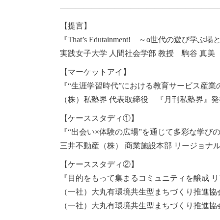
————————————————————
【提言】
『That’s Edutainment! ～α世代の遊び学
実践女子大学 人間社会学部 教授 駒谷 真美
【マーケットアイ】
『“生涯学習時代”における教育サービス産業
（株）私塾界 代表取締役 『月刊私塾界』発行
【ケーススタディ①】
『“出会い×体験の広場”を通じて多彩な学び
三井不動産（株） 商業施設本部 リージョナル
【ケーススタディ②】
『目的をもって集まるコミュニティを醸成 
（一社）大丸有環境共生型まちづくり推進協会
（一社）大丸有環境共生型まちづくり推進協会