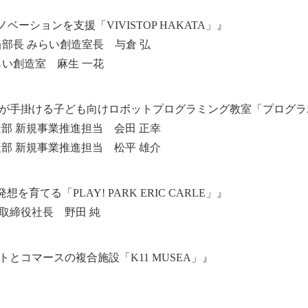
ーションを支援「VIVISTOP HAKATA」』
当部長 みらい創造室長 与倉 弘
らい創造室 麻生 一花
ロが手掛ける子ども向けロボットプログラミング教室「プログラ
部 新規事業推進担当 会田 正幸
部 新規事業推進担当 松平 雄介
てる「PLAY! PARK ERIC CARLE」』
取締役社長 野田 純
とコマースの複合施設「K11 MUSEA」』