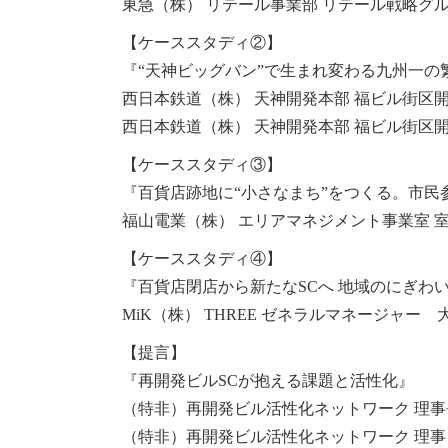
東急（株） リテール事業部 リテール戦略グル
【ケーススタディ②】
『“天神ビッグバン”で生まれ変わる九州一
西日本鉄道（株） 天神開発本部 福ビル街区開
西日本鉄道（株） 天神開発本部 福ビル街区開
【ケーススタディ③】
『百貨店跡地に“小さなまち”をつくる。市民参加
福山電業（株） エリアマネジメント事業室 室長 i
【ケーススタディ④】
『百貨店閉店から新たなSCへ 地域のにぎわい
MiK（株） THREE ゼネラルマネージャー 
【提言】
『再開発ビルSCが抱える課題と活性化』
（特非）再開発ビル活性化ネットワーク 理事
（特非）再開発ビル活性化ネットワーク 理事