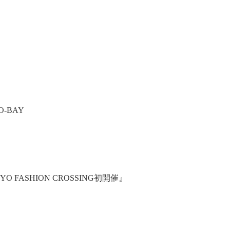
-BAY
FASHION CROSSING初開催』