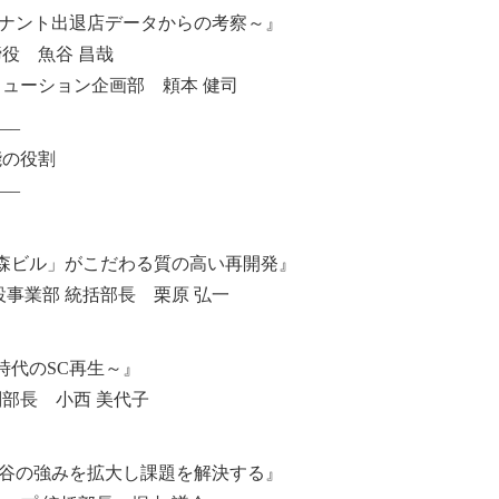
テナント出退店データからの考察～』
役 魚谷 昌哉
リューション企画部 頼本 健司
—–
能の役割
—–
プトにした「森ビル」がこだわる質の高い再開発』
設事業部 統括部長 栗原 弘一
時代のSC再生～』
副部長 小西 美代子
渋谷の強みを拡大し課題を解決する』