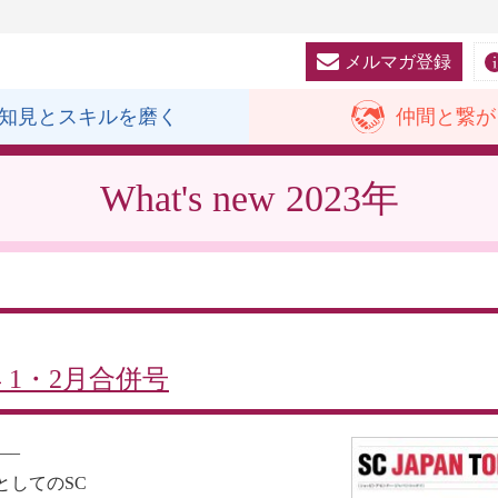
メルマガ登録
知見と
スキルを磨く
仲間と
繋が
What's new
2023年
4年 1・2月合併号
—–
としてのSC