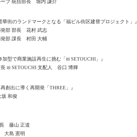
ープ 統括部長 堀内 謙介
の繁華街のランドマークとなる「福ビル街区建替プロジェクト」
発部 部長 花村 武志
発部 課長 村田 大輔
型で商業施設再生に挑む「iti SETOUCHI」』
ti SETOUCHI 支配人 谷口 博輝
再創出に導く再開発「THREE」』
大坂 和俊
長 藤山 正道
 大島 憲明