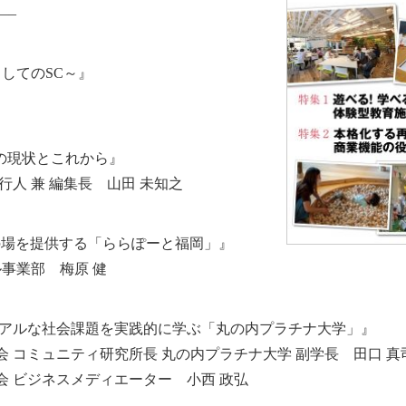
—–
ぶ場としてのSC～』
の現状とこれから』
人 兼 編集長 山田 未知之
の場を提供する「ららぽーと福岡」』
事業部 梅原 健
リアルな社会課題を実践的に学ぶ「丸の内プラチナ大学」』
 コミュニティ研究所長 丸の内プラチナ大学 副学長 田口 真
 ビジネスメディエーター 小西 政弘