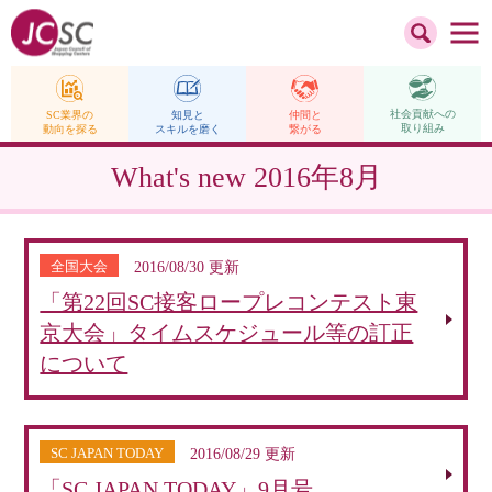
社会貢献への
仲間と
SC業界の
知見と
取り組み
繋がる
動向を探る
スキルを磨く
What's new
2016年8月
全国大会
2016/08/30 更新
「第22回SC接客ロープレコンテスト東
京大会」タイムスケジュール等の訂正
について
SC JAPAN TODAY
2016/08/29 更新
「SC JAPAN TODAY」9月号