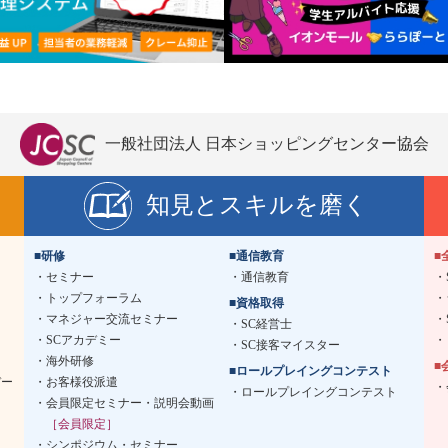
一般社団法人 日本ショッピングセンター協会
知見とスキルを磨く
■研修
■通信教育
■
セミナー
通信教育
トップフォーラム
■資格取得
マネジャー交流セミナー
SC経営士
SCアカデミー
SC接客マイスター
海外研修
■
■ロールプレイングコンテスト
デー
お客様役派遣
ロールプレイングコンテスト
会員限定セミナー・説明会動画
［会員限定］
シンポジウム・セミナー