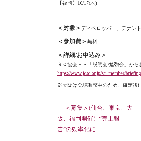
【福岡】10/17(木)
＜対象＞
ディベロッパー、テナン
＜参加費＞
無料
＜詳細/お申込み＞
ＳＣ協会ＨＰ「説明会/勉強会」から
https://www.jcsc.or.jp/sc_member/briefing
※大阪は会場調整中のため、確定後
←
＜募集＞(仙台、東京、大
阪、福岡開催）“売上報
告”の効率化に …