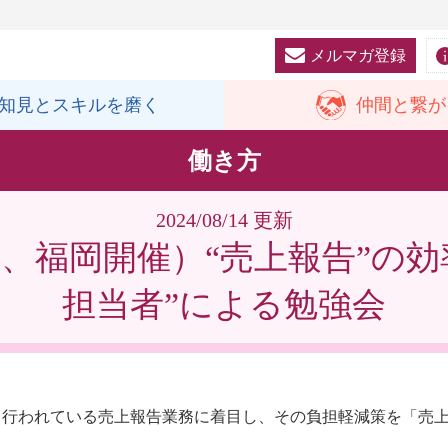
メルマガ登録
知見と
スキルを磨く
仲間と
繋が
働き方
2024/08/14 更新
、福岡開催）“売上報告”の
担当者”による勉強会
毎日行われている売上報告業務に着目し、その負担軽減策を「売