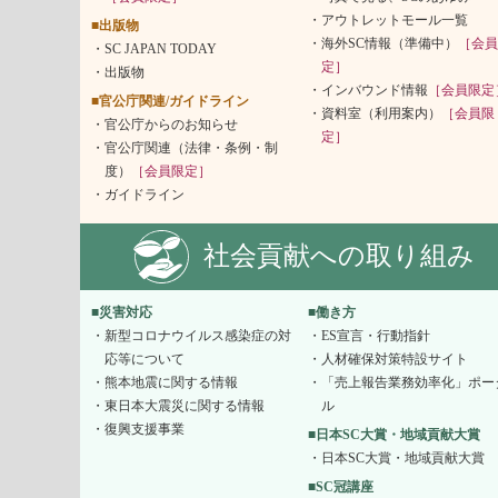
アウトレットモール一覧
■出版物
海外SC情報（準備中）
［会員
SC JAPAN TODAY
定］
出版物
インバウンド情報
［会員限定
■官公庁関連/ガイドライン
資料室（利用案内）
［会員限
官公庁からのお知らせ
定］
官公庁関連（法律・条例・制
度）
［会員限定］
ガイドライン
社会貢献への取り組み
■災害対応
■働き方
新型コロナウイルス感染症の対
ES宣言・行動指針
応等について
人材確保対策特設サイト
熊本地震に関する情報
「売上報告業務効率化」ポー
東日本大震災に関する情報
ル
復興支援事業
■日本SC大賞・地域貢献大賞
日本SC大賞・地域貢献大賞
■SC冠講座