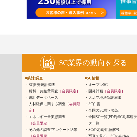
SC業界の動向を探る
■統計/調査
■SC情報
SC販売統計調査
オープンSC
賃料・共益費調査
［会員限定］
開発計画
［会員限定］
統計データベース
大店立地法新設届出
人材確保に関する調査
［会員限
SC白書
定］
全国のSC数・概況
エネルギー量実態調査
全国SC一覧(PDF)/SC別基礎
［会員限定］
タ一覧
その他の調査/アンケート結果
SCの定義/用語解説
［会員限定］
写真で見る、SCのあゆみ