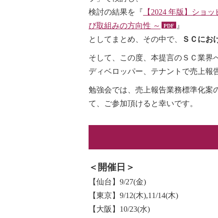
検討の結果を『
【2024 年版】シ
び取組みの方向性 ～
』
としてまとめ、その中で、
ＳＣにお
そして、この度、本提言のＳＣ業界
ディベロッパー、テナントで売上報
勉強会では、売上報告業務標準化案
て、ご参加頂けると幸いです。
＜開催日＞
【仙台】9/27(金)
【東京】9/12(木),11/14(木)
【大阪】10/23(水)