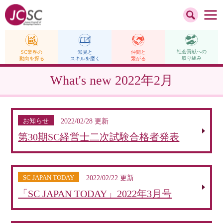
社会貢献への
仲間と
SC業界の
知見と
取り組み
繋がる
動向を探る
スキルを磨く
What's new
2022年2月
お知らせ
2022/02/28 更新
第30期SC経営士二次試験合格者発表
SC JAPAN TODAY
2022/02/22 更新
「SC JAPAN TODAY」2022年3月号