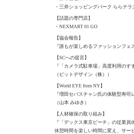
・三井ショッピングパーク ららテラスT
【話題の専門店】
・NEXMART 01 GO
【協会報告】
『誰もが楽しめるファッションフェスタ T
【SCへの提言】
『「カメラ式駐車場」高度利用のす
（ピットデザイン（株））
【World EYE from NY】
『増田セバスチャン氏の体験型寿司
（山本 みゆき）
【人材確保の取り組み】
『「デックス東京ビーチ」の従業員休
休憩時間を楽しい時間に変え、サー