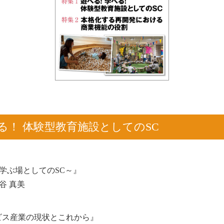
る！ 体験型教育施設としてのSC
代の遊び学ぶ場としてのSC～』
谷 真美
ビス産業の現状とこれから』