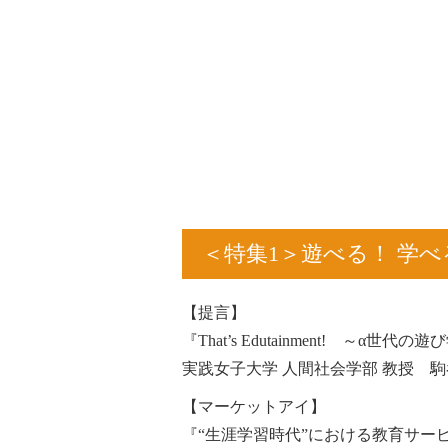
＜特集1＞遊べる！ 学べ
【提言】
『That’s Edutainment! ～α世
実践女子大学 人間社会学部 教授 駒
【マーケットアイ】
『“生涯学習時代”における教育サー