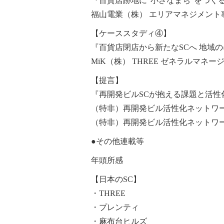
『百貨店跡地に“小さなまち”をつくる。
福山電業（株） エリアマネジメント事業室 
【ケーススタディ④】
『百貨店閉店から新たなSCへ 地域の
MiK（株） THREE ゼネラルマネー
【提言】
『再開発ビルSCが抱える課題と活性
（特非）再開発ビル活性化ネットワー
（特非）再開発ビル活性化ネットワー
●その他連載等
年頭所感
【日本のSC】
・THREE
・プレンティ
・麻布台ヒルズ