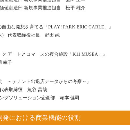
価値創造部 新規事業推進担当 松平 雄介
発想を育てる「PLAY! PARK ERIC CARLE」』
） 代表取締役社長 野田 純
 アートとコマースの複合施設「K11 MUSEA」』
 幸子
動向 ～テナント出退店データからの考察～』
代表取締役 魚谷 昌哉
シングソリューション企画部 頼本 健司
開発における商業機能の役割