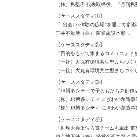
（株）私塾界 代表取締役 『月刊私塾
【ケーススタディ①】
『“出会い×体験の広場”を通じて多
三井不動産（株） 商業施設本部 リ
【ケーススタディ②】
『目的をもって集まるコミュニティ
（一社）大丸有環境共生型まちづくり
（一社）大丸有環境共生型まちづくり
【ケーススタディ③】
『JR博多シティで子どもたちの創作活動
（株）JR博多シティ にぎわい創造事
（株）JR博多シティ にぎわい創造事
【ケーススタディ④】
『世界大会上位入賞チームも輩出 
東京地下鉄（株） 経営企画本部 企業