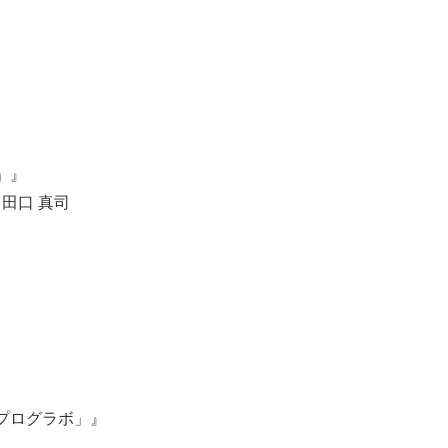
」』
田口 真司
プログラボ」』