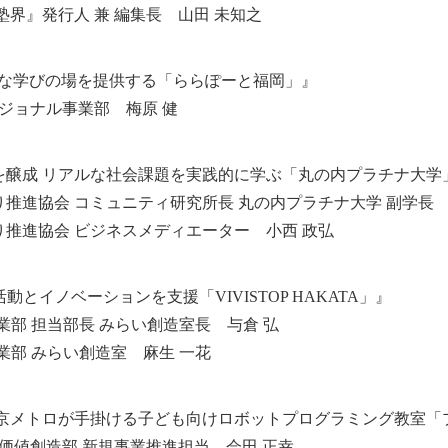
界』発行人 兼 編集長 山田 未知之
彩な学びの場を提供する「ららぽーと福岡」』
ージョナル事業部 梅原 健
を醸成 リアルな社会課題を実践的に学ぶ「丸の内プラチナ大学
推進協会 コミュニティ研究所長 丸の内プラチナ大学 副学長 
推進協会 ビジネスメディエーター 小西 政弘
とイノベーションを支援「VIVISTOP HAKATA」』
業部 担当部長 みらい創造室長 与倉 弘
業部 みらい創造室 麻生 一花
東京メトロが手掛ける子ども向けロボットプログラミング教室「
価値創造部 新規事業推進担当 会田 正幸