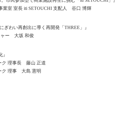
市民参加型で商業施設再生に挑む「iti SETOUCHI」』
室長 iti SETOUCHI 支配人 谷口 博輝
にぎわい再創出に導く再開発「THREE」』
ジャー 大坂 和俊
化』
ク 理事長 藤山 正道
ク 理事 大島 憲明