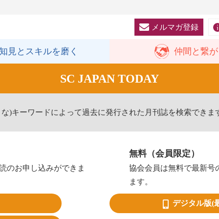
メルマガ登録
知見と
スキルを磨く
仲間と
繋が
SC JAPAN TODAY
きな)キーワードによって過去に発行された月刊誌を検索できま
無料（会員限定）
読のお申し込みができま
協会会員は無料で最新号
ます。
デジタル版
(