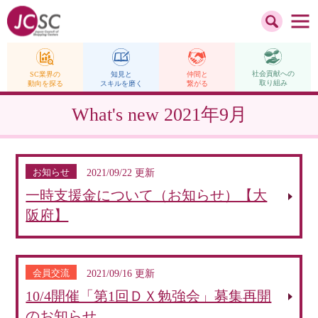
社会貢献への
仲間と
SC業界の
知見と
取り組み
繋がる
動向を探る
スキルを磨く
What's new
2021年9月
お知らせ
2021/09/22 更新
一時支援金について（お知らせ）【大
阪府】
会員交流
2021/09/16 更新
10/4開催「第1回ＤＸ勉強会」募集再開
のお知らせ