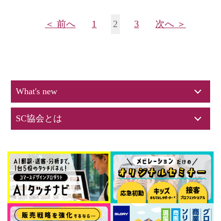
＜ 前へ
1
2
3
次へ ＞
What's new
SC協会とは