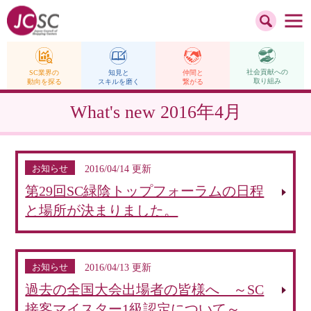
社会貢献への
仲間と
SC業界の
知見と
取り組み
繋がる
動向を探る
スキルを磨く
What's new
2016年4月
お知らせ
2016/04/14 更新
第29回SC緑陰トップフォーラムの日程
と場所が決まりました。
お知らせ
2016/04/13 更新
過去の全国大会出場者の皆様へ ～SC
接客マイスター1級認定について～