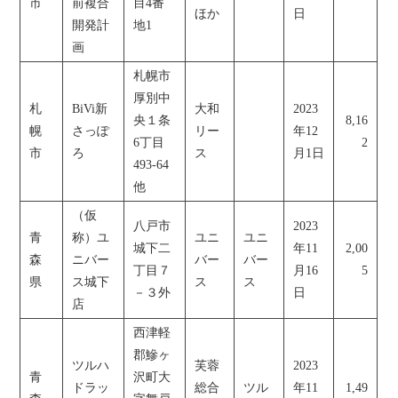
市
前複合
目4番
ほか
日
開発計
地1
画
札幌市
厚別中
札
BiVi新
大和
2023
央１条
8,16
幌
さっぽ
リー
年12
6丁目
2
市
ろ
ス
月1日
493-64
他
（仮
八戸市
2023
青
称）ユ
ユニ
ユニ
城下二
年11
2,00
森
ニバー
バー
バー
丁目７
月16
5
県
ス城下
ス
ス
－３外
日
店
西津軽
郡鰺ヶ
ツルハ
芙蓉
2023
青
沢町大
ドラッ
総合
ツル
年11
1,49