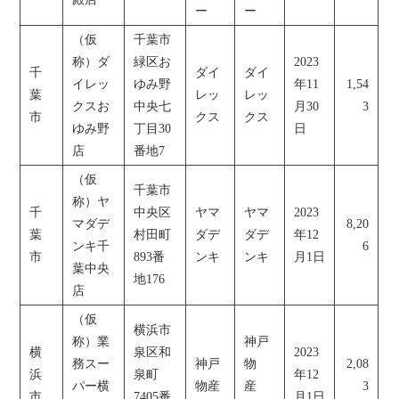
ー
ー
（仮
千葉市
称）ダ
緑区お
2023
千
ダイ
ダイ
イレッ
ゆみ野
年11
1,54
葉
レッ
レッ
クスお
中央七
月30
3
市
クス
クス
ゆみ野
丁目30
日
店
番地7
（仮
千葉市
称）ヤ
千
中央区
ヤマ
ヤマ
2023
マダデ
8,20
葉
村田町
ダデ
ダデ
年12
ンキ千
6
市
893番
ンキ
ンキ
月1日
葉中央
地176
店
（仮
横浜市
称）業
神戸
横
泉区和
2023
務スー
神戸
物
2,08
浜
泉町
年12
パー横
物産
産
3
市
7405番
月1日