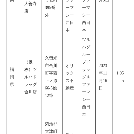
県
ウセ町
ファ
ファ
月9日
大善寺
395番
ーマ
ーマ
店
外
シー
シー
西日
西日
本
本
ツル
ハグ
ルー
久留米
（仮
プド
市合川
オリ
2023
福
称）ツ
ラッ
町字西
ック
年11
1,05
岡
ルハド
グ＆
上ノ原
ス不
月16
5
県
ラッグ
ファ
66-5他
動産
日
合川店
ーマ
12筆
シー
西日
本
菊池郡
大津町