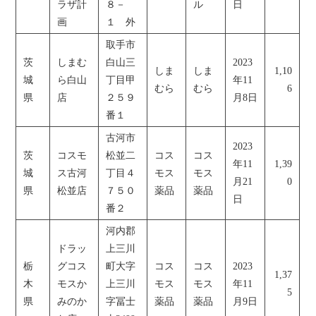
ラザ計
８－
ル
日
画
１ 外
取手市
茨
しまむ
白山三
2023
しま
しま
1,10
城
ら白山
丁目甲
年11
むら
むら
6
県
店
２５９
月8日
番１
古河市
2023
茨
コスモ
松並二
コス
コス
年11
1,39
城
ス古河
丁目４
モス
モス
月21
0
県
松並店
７５０
薬品
薬品
日
番２
河内郡
ドラッ
上三川
栃
グコス
町大字
コス
コス
2023
1,37
木
モスか
上三川
モス
モス
年11
5
県
みのか
字冨士
薬品
薬品
月9日