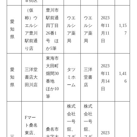
Ｂ街区
（仮
豊川市
称）ウ
駅前通
ウエ
ウエ
2023
愛
エルシ
四丁目
ルシ
ルシ
年11
1,15
知
ア豊川
26番1
ア薬
ア薬
月11
7
県
駅前通
号 ほ
局
局
日
り店
か5筆
東海市
大田町
2023
愛
三洋堂
タツ
三洋
畑間30
年11
1,41
知
書店大
ミホ
堂書
番地
月14
6
県
田川店
ーム
店
ほか10
日
筆
株式
株式
会社
会社
Fマー
一号
一号
ト桑名
桑名市
舘、
舘、
東店、
2023
三
大字大
スギ
スギ