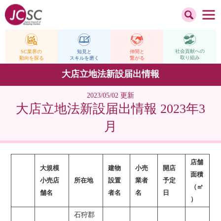
社会貢献への
仲間と
SC業界の
知見と
取り組み
繋がる
動向を探る
スキルを磨く
大店立地法新設届出情報
2023/05/02 更新
大店立地法新設届出情報 2023年3
月
店舗
大規模
建物
小売
開店
面積
小売店
所在地
設置
業者
予定
（㎡
舗名
者名
名
日
）
石狩郡