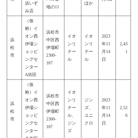
浜いず
ほか
地の11
み店
（仮
称）イ
浜松市
オン西
イオ
イオ
2023
浜
中区西
伊場シ
ンリ
ンリ
年11
2,43
松
伊場町
ョッピ
テー
テー
月14
1
市
2300-
ングセ
ル
ル
日
187
ンター
A街区
（仮
称）イ
イオ
浜松市
オン西
ンリ
ジン
2023
浜
中区西
伊場シ
テー
ズ、
年11
2,52
松
伊場町
ョッピ
ル、
ユニ
月14
6
市
2300-
ングセ
ジン
クロ
日
187
ンター
ズ