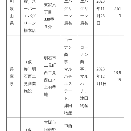
和
称）ス
エバ
エバ
2023
東家六
歌
ーパー
グリ
グリ
年11
2,51
丁目
山
エバグ
ーン
ーン
月23
3
330番
県
リーン
廣甚
廣甚
日
３外
橋本店
コー
ナン
コー
商
ナン
明石市
（仮
事、
商
二見町
兵
称）明
マル
事、
2023
西二見
18,9
庫
石西二
ハチ
マル
年12
西山ノ
19
県
見商業
エス
ハ
月1日
上44番
施設
テー
チ、
地
ト、
津田
津田
物産
物産
大阪市
JR西
（仮
阿倍野