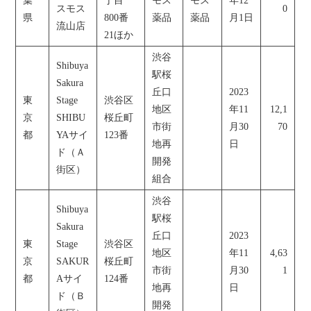
葉
丁目
モス
モス
年12
スモス
0
県
800番
薬品
薬品
月1日
流山店
21ほか
渋谷
Shibuya
駅桜
Sakura
丘口
2023
東
Stage
渋谷区
地区
年11
12,1
京
SHIBU
桜丘町
市街
月30
70
都
YAサイ
123番
地再
日
ド（Ａ
開発
街区）
組合
渋谷
Shibuya
駅桜
Sakura
丘口
2023
東
Stage
渋谷区
地区
年11
4,63
京
SAKUR
桜丘町
市街
月30
1
都
Aサイ
124番
地再
日
ド（Ｂ
開発