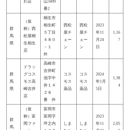
わ店
山3499
番2
桐生市
（仮
相生町
西松
西松
2023
群
称）西
５丁目
屋チ
屋チ
年11
1,16
馬
松屋桐
４８０
ェー
ェー
月24
7
県
生相生
－１
ン
ン
日
店
外
高崎市
ドラッ
吉井町
群
グコス
コス
コス
2024
池字中
1,38
馬
モス高
モス
モス
年1月
井１４
4
県
崎吉井
薬品
薬品
5日
２８
店
番 外
（仮
富岡市
称）富
富岡字
2023
群
岡ファ
坪之内
しま
しま
年11
2,05
馬