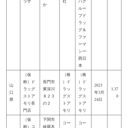
ラザ
社
ハグ
か
ルー
プド
ラッ
グ＆
ファ
ーマ
シー
西日
本
（仮
（株
（株
称）ド
長門市
）ド
）ド
山
2023
ラッグ
東深川
ラッ
ラッ
1,37
口
年3月
ストア
８２３
グス
グス
0
県
24日
モリ長
の２
トア
トア
門店
モリ
モリ
（仮
下関市
コー
コー
称）コ
綾羅木