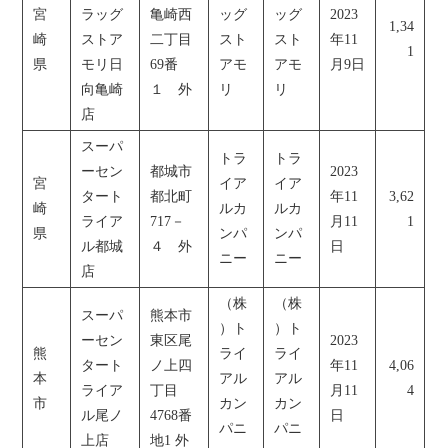
宮
ラッグ
亀崎西
ッグ
ッグ
2023
1,34
崎
ストア
二丁目
スト
スト
年11
1
県
モリ日
69番
アモ
アモ
月9日
向亀崎
１ 外
リ
リ
店
スーパ
トラ
トラ
ーセン
都城市
2023
宮
イア
イア
タート
都北町
年11
3,62
崎
ルカ
ルカ
ライア
717－
月11
1
県
ンパ
ンパ
ル都城
４ 外
日
ニー
ニー
店
（株
（株
スーパ
熊本市
）ト
）ト
ーセン
東区尾
2023
熊
ライ
ライ
タート
ノ上四
年11
4,06
本
アル
アル
ライア
丁目
月11
4
市
カン
カン
ル尾ノ
4768番
日
パニ
パニ
上店
地1 外