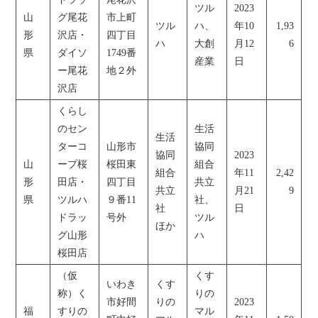
ツル
2023
山
グ尾花
市上町
ツル
ハ、
年10
1,93
形
沢店・
四丁目
ハ
大創
月12
6
県
ダイソ
1749番
産業
日
ー尾花
地２外
沢店
くらし
のセン
生活
生活
ターコ
山形市
協同
協同
2023
山
ープ桜
桜田東
組合
組合
年11
2,42
形
田店・
四丁目
共立
共立
月21
9
県
ツルハ
９番11
社、
社
日
ドラッ
号外
ツル
ほか
グ山形
ハ
桜田店
（仮
くす
いわき
くす
称）く
りの
市好間
りの
2023
福
すりの
マル