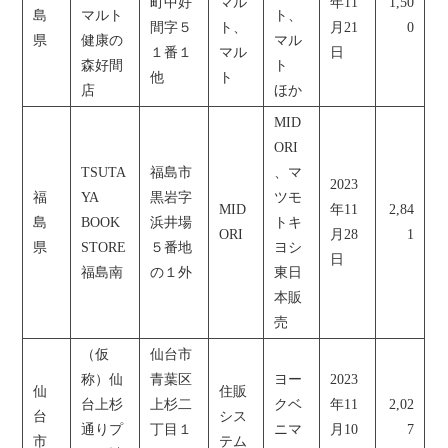
町中好
マル
年11
1,50
島
マルト
ト、
間字５
ト、
月21
0
県
健康の
マル
１番１
マル
日
森好間
ト
他
ト
店
ほか
MID
ORI
TSUTA
福島市
、マ
2023
福
YA
黒岩字
ツモ
MID
年11
2,84
島
BOOK
浜井場
トキ
ORI
月28
1
県
STORE
５番地
ヨシ
日
福島南
の１外
東日
本販
売
（仮
仙台市
称）仙
青葉区
ヨー
2023
仙
住販
台上杉
上杉二
クベ
年11
2,02
台
シス
通りプ
丁目１
ニマ
月10
7
市
テム