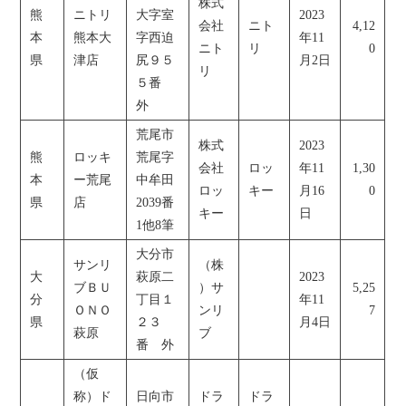
株式
熊
ニトリ
大字室
2023
会社
ニト
4,12
本
熊本大
字西迫
年11
ニト
リ
0
県
津店
尻９５
月2日
リ
５番
外
荒尾市
株式
2023
熊
ロッキ
荒尾字
会社
ロッ
年11
1,30
本
ー荒尾
中牟田
ロッ
キー
月16
0
県
店
2039番
キー
日
1他8筆
大分市
サンリ
（株
大
萩原二
2023
ブＢＵ
）サ
5,25
分
丁目１
年11
ＯＮＯ
ンリ
7
県
２３
月4日
萩原
ブ
番 外
（仮
称）ド
日向市
ドラ
ドラ