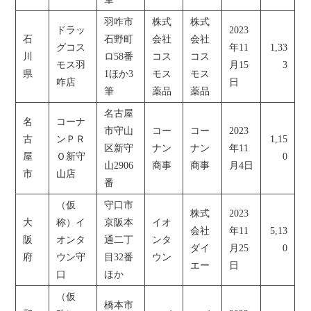
羽咋市
株式
株式
ドラッ
2023
石
石野町
会社
会社
グコス
年11
1,33
川
ロ58番
コス
コス
モス羽
月15
3
県
1ほか3
モス
モス
咋店
日
筆
薬品
薬品
名古屋
名
コーナ
市守山
コー
コー
2023
古
ンＰＲ
1,15
区新守
ナン
ナン
年11
屋
Ｏ新守
0
山2906
商事
商事
月4日
市
山店
番
（仮
守口市
株式
2023
大
称）イ
京阪本
イオ
会社
年11
5,13
阪
オンタ
通二丁
ンタ
ダイ
月25
0
府
ウン守
目32番
ウン
エー
日
口
ほか
（仮
橋本市