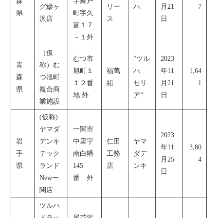
森
字舞戸
グ鰺ヶ
リー
ハ
月21
7
県
町字久
沢店
ス
日
富１７
－１外
（仮
むつ市
“ツル
2023
青
称）む
旭町１
福萬
ハ
年11
1,64
森
つ旭町
１２番
組
セリ
月21
1
県
複合商
地 外
ア”
日
業施設
(仮称)
ヤマダ
一関市
2023
岩
デンキ
中里字
仁田
ヤマ
年11
3,80
手
テック
南白幡
工務
ダデ
月25
4
県
ランド
145
店
ンキ
日
New一
番 外
関店
ツルハ
ドラッ
尾花沢