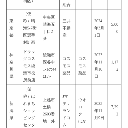
街区）
組合
（仮
中央区
東
称）晴
三井
2024
晴海五
5,00
京
海5-7街
不動
年3月
丁目2
0
都
区選手
産
1日
番
村計画
ドラッ
神
綾瀬市
2023
グコス
コス
コス
奈
深谷中
年11
1,17
モス綾
モス
モス
川
1-1の44
月10
2
瀬市役
薬品
薬品
県
ほか
日
所前店
（仮
称）は
Jマ
上越市
ウオ
新
れまち
テ．
2023
土橋
ロ
7,29
潟
ショッ
ラン
年11
2603番
ク
2
県
ピング
ドコ
月9日
地 外
ほか
センタ
ム