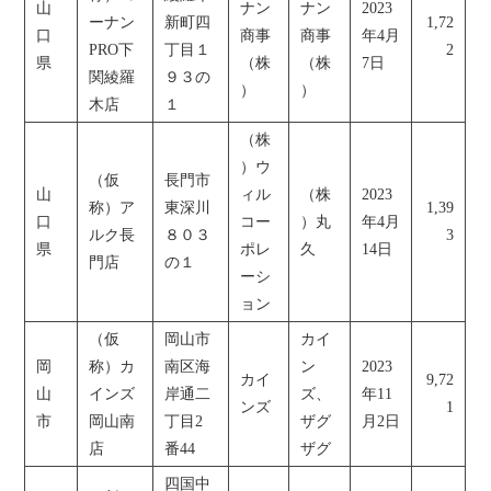
山
ナン
ナン
2023
ーナン
新町四
1,72
口
商事
商事
年4月
PRO下
丁目１
2
県
（株
（株
7日
関綾羅
９３の
）
）
木店
１
（株
）ウ
（仮
長門市
山
ィル
（株
2023
称）ア
東深川
1,39
口
コー
）丸
年4月
ルク長
８０３
3
県
ポレ
久
14日
門店
の１
ーシ
ョン
（仮
岡山市
カイ
岡
称）カ
南区海
ン
2023
カイ
9,72
山
インズ
岸通二
ズ、
年11
ンズ
1
市
岡山南
丁目2
ザグ
月2日
店
番44
ザグ
四国中