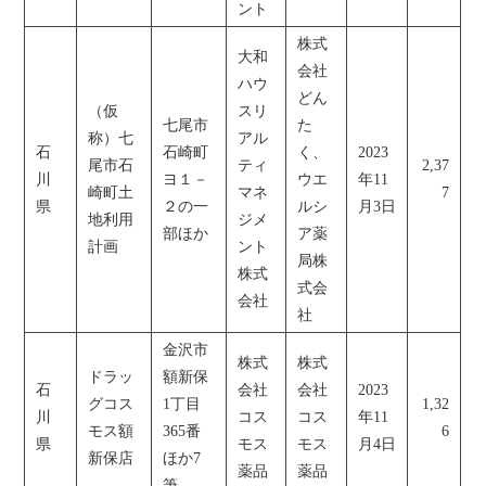
ント
株式
大和
会社
ハウ
どん
（仮
スリ
七尾市
た
称）七
アル
石
石崎町
く、
2023
尾市石
ティ
2,37
川
ヨ１－
ウエ
年11
崎町土
マネ
7
県
２の一
ルシ
月3日
地利用
ジメ
部ほか
ア薬
計画
ント
局株
株式
式会
会社
社
金沢市
株式
株式
ドラッ
額新保
石
会社
会社
2023
グコス
1丁目
1,32
川
コス
コス
年11
モス額
365番
6
県
モス
モス
月4日
新保店
ほか7
薬品
薬品
筆