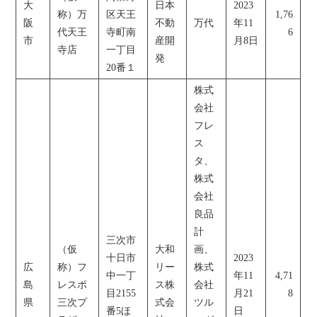
大
日本
2023
称）万
区天王
1,76
阪
不動
万代
年11
代天王
寺町南
6
市
産開
月8日
寺店
一丁目
発
20番１
株式
会社
フレ
ス
タ、
株式
会社
良品
計
三次市
（仮
大和
画、
十日市
2023
広
称）フ
リー
株式
中一丁
年11
4,71
島
レスポ
ス株
会社
目2155
月21
8
県
三次プ
式会
ツル
番5ほ
日