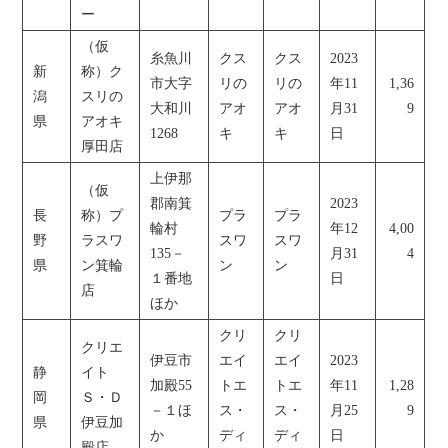
ー
（仮
糸魚川
クス
クス
2023
新
称）ク
市大字
リの
リの
年11
1,36
潟
スリの
大和川
アオ
アオ
月31
9
県
アオキ
1268
キ
キ
日
厚田店
上伊那
（仮
郡南箕
2023
長
称）プ
プラ
プラ
輪村
年12
4,00
野
ラスワ
スワ
スワ
135－
月31
4
県
ン箕輪
ン
ン
１番地
日
店
ほか
クリ
クリ
クリエ
伊豆市
エイ
エイ
2023
静
イト
加殿55
トエ
トエ
年11
1,28
岡
Ｓ・Ｄ
－１ほ
ス・
ス・
月25
9
県
伊豆加
か
ディ
ディ
日
殿店