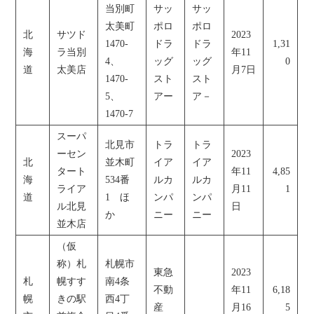
当別町
サッ
サッ
太美町
ポロ
ポロ
北
サツド
2023
1470-
ドラ
ドラ
1,31
海
ラ当別
年11
4、
ッグ
ッグ
0
道
太美店
月7日
1470-
スト
スト
5、
アー
ア－
1470-7
スーパ
北見市
トラ
トラ
ーセン
2023
北
並木町
イア
イア
タート
年11
4,85
海
534番
ルカ
ルカ
ライア
月11
1
道
1 ほ
ンパ
ンパ
ル北見
日
か
ニー
ニー
並木店
（仮
称）札
札幌市
東急
2023
札
幌すす
南4条
不動
年11
6,18
幌
きの駅
西4丁
産
月16
5