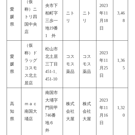
（仮
央市下
2023
愛
称）ニ
柏町字
ニト
ニト
年11
3,46
媛
トリ四
三歩一
リ
リ
月18
8
県
国中央
地19番
日
店
1 外
（仮
松山市
称）ド
2023
愛
北土居
コス
コス
ラッグ
年11
1,36
媛
三丁目
モス
モス
コスモ
月25
5
県
451-1、
薬品
薬品
ス北土
日
451-10
居店
南国市
大埇字
2023
高
ｍａｃ
株式
株式
門田甲
年11
1,32
知
南国大
会社
会社
746番
月16
0
県
埇店
大屋
大屋
地６
日
外