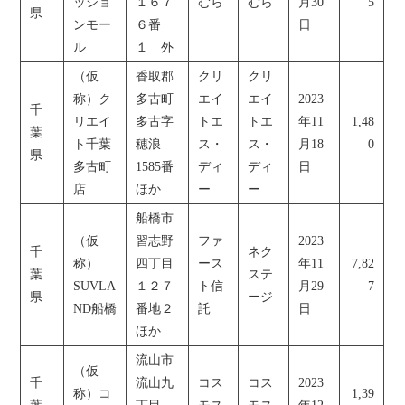
ッショ
１６７
むら
むら
月30
5
県
ンモー
６番
日
ル
１ 外
（仮
香取郡
クリ
クリ
称）ク
多古町
エイ
エイ
2023
千
リエイ
多古字
トエ
トエ
年11
1,48
葉
ト千葉
穂浪
ス・
ス・
月18
0
県
多古町
1585番
ディ
ディ
日
店
ほか
ー
ー
船橋市
（仮
習志野
ファ
2023
千
ネク
称）
四丁目
ース
年11
7,82
葉
ステ
SUVLA
１２７
ト信
月29
7
県
ージ
ND船橋
番地２
託
日
ほか
流山市
（仮
千
流山九
コス
コス
2023
称）コ
1,39