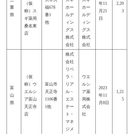
（仮
年11
2,20
重
福678
ホー
ホー
称）ス
月21
3
県
番1
ルデ
ルデ
ギ薬局
日
他
ィン
ィン
桑名東
グス
グス
店
株式
株式
会社
会社
株式
会社
リベ
（仮
ラ・
ウエ
称）ウ
富山市
リア
ルシ
富
2023
エルシ
天正寺
ル・
ア薬
1,21
山
年11
ア富山
1106番
エス
局株
5
県
月8日
天正寺
1他
テー
式会
店
ト・
社
マネ
ジメ