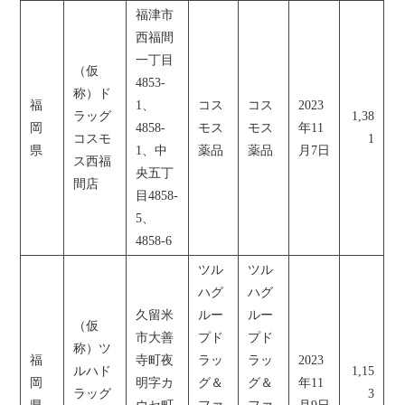
福津市
西福間
一丁目
（仮
4853-
称）ド
福
1、
コス
コス
2023
ラッグ
1,38
岡
4858-
モス
モス
年11
コスモ
1
県
1、中
薬品
薬品
月7日
ス西福
央五丁
間店
目4858-
5、
4858-6
ツル
ツル
ハグ
ハグ
久留米
ルー
ルー
（仮
市大善
プド
プド
称）ツ
福
寺町夜
ラッ
ラッ
2023
ルハド
1,15
岡
明字カ
グ＆
グ＆
年11
ラッグ
3