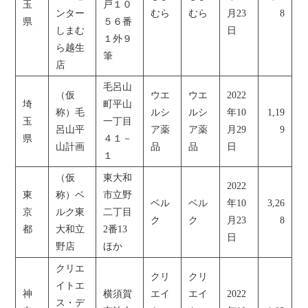
玉
戸１０
ンター
むら
むら
月23
8
県
５６番
しまむ
日
１外９
ら越生
筆
店
毛呂山
（仮
ウエ
ウエ
2022
埼
町平山
称）毛
ルシ
ルシ
年10
1,19
玉
一丁目
呂山平
ア薬
ア薬
月29
9
県
４１－
山計画
品
品
日
１
（仮
東大和
2022
東
称）ベ
市立野
ベル
ベル
年10
3,26
京
ルク東
二丁目
ク
ク
月23
8
都
大和立
2番13
日
野店
ほか
クリエ
クリ
クリ
イトエ
神
横須賀
エイ
エイ
2022
ス・デ