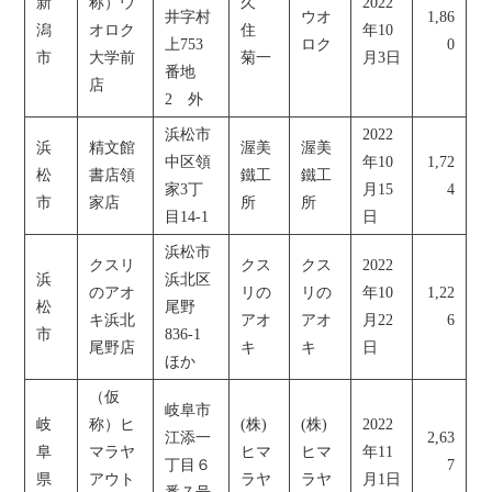
新
称）ウ
久
2022
井字村
ウオ
1,86
潟
オロク
住
年10
上753
ロク
0
市
大学前
菊一
月3日
番地
店
2 外
浜松市
2022
浜
精文館
渥美
渥美
中区領
年10
1,72
松
書店領
鐵工
鐵工
家3丁
月15
4
市
家店
所
所
目14-1
日
浜松市
クスリ
クス
クス
2022
浜
浜北区
のアオ
リの
リの
年10
1,22
松
尾野
キ浜北
アオ
アオ
月22
6
市
836-1
尾野店
キ
キ
日
ほか
（仮
岐阜市
岐
称）ヒ
(株)
(株)
2022
江添一
2,63
阜
マラヤ
ヒマ
ヒマ
年11
丁目６
7
県
アウト
ラヤ
ラヤ
月1日