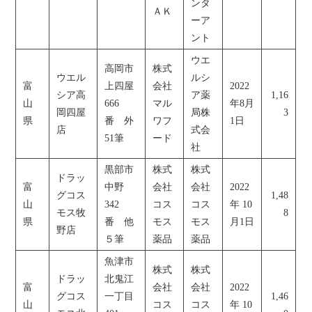
ンタ
ＡＫ
ーア
ント
ウエ
高岡市
株式
ウエル
ルシ
富
上四屋
会社
2022
シア高
ア薬
1,16
山
666
マル
年8月
岡四屋
局株
3
県
番 外
ワフ
1日
店
式会
51筆
ード
社
黒部市
株式
株式
ドラッ
富
中野
会社
会社
2022
グコス
1,48
山
342
コス
コス
年 10
モス牧
8
県
番 他
モス
モス
月1日
野店
５筆
薬品
薬品
魚津市
株式
株式
ドラッ
北鬼江
富
会社
会社
2022
グコス
一丁目
1,46
山
コス
コス
年 10