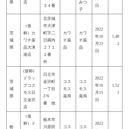
県
店
みつ
３４番
日
子
北茨城
（仮
市大津
2022
茨
称）カ
町字二
カワ
カワ
年10
1,48
城
ワチ薬
日羅内
チ薬
チ薬
月23
2
県
品大津
２７１
品
品
日
港店
２番
外
(仮称)
日立市
ドラッ
2022
茨
金沢町
コス
コス
グコス
年10
1,52
城
一丁目
モス
モス
モス日
月15
1
県
276
薬局
薬局
立金沢
日
番 他
店
（仮
栃木市
称）ド
2022
栃
川原田
コス
コス