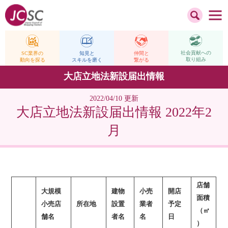
社会貢献への
仲間と
SC業界の
知見と
取り組み
繋がる
動向を探る
スキルを磨く
大店立地法新設届出情報
2022/04/10 更新
大店立地法新設届出情報 2022年2
月
店舗
大規模
建物
小売
開店
面積
小売店
所在地
設置
業者
予定
（㎡
舗名
者名
名
日
）