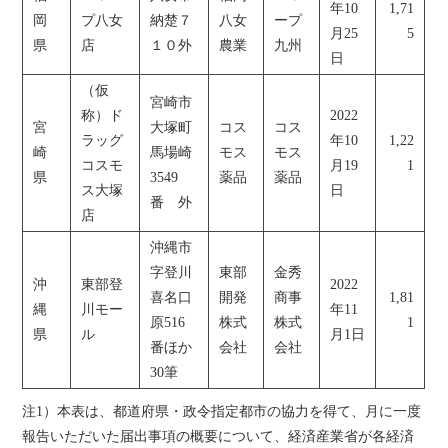
年10
1,71
岡
プ八女
納楚７
八女
ープ
月25
5
県
店
１０外
農業
九州
日
（仮
宮崎市
称）ド
2022
宮
大塚町
コス
コス
ラッグ
年10
1,22
崎
馬場崎
モス
モス
コスモ
月19
1
県
3549
薬品
薬品
ス大塚
日
番 外
店
沖縄市
字登川
東部
金秀
沖
東部登
2022
喜名口
開発
商事
1,81
縄
川モー
年11
原516
株式
株式
1
県
ル
月1日
番ほか
会社
会社
30筆
注1）本表は、都道府県・政令指定都市の協力を得て、月に一度
報告いただいた届出事項の概要について、経済産業省が各経済