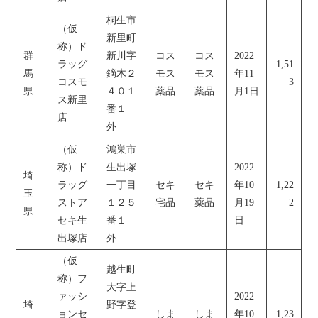
桐生市
（仮
新里町
称）ド
群
新川字
コス
コス
2022
ラッグ
1,51
馬
鏑木２
モス
モス
年11
コスモ
3
県
４０１
薬品
薬品
月1日
ス新里
番１
店
外
（仮
鴻巣市
称）ド
生出塚
2022
埼
ラッグ
一丁目
セキ
セキ
年10
1,22
玉
ストア
１２５
宅品
薬品
月19
2
県
セキ生
番１
日
出塚店
外
（仮
越生町
称）フ
大字上
ァッシ
2022
埼
野字登
ョンセ
しま
しま
年10
1,23