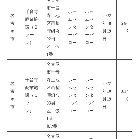
名古屋
市千音
千音寺
ホー
ホー
名
寺土地
2022
商業施
ムセ
ムセ
古
区画整
年10
6,96
設（Ｂ
ンタ
ンタ
屋
理組合
月19
7
ゾー
ーバ
ーバ
市
92街
日
ン）
ロー
ロー
区 仮
1番
名古屋
市千音
千音寺
寺土地
ホー
ホー
名
2022
商業施
区画整
ムセ
ムセ
古
年10
3,14
設（Ｃ
理組合
ンタ
ンタ
屋
月19
6
ゾー
93街
ーバ
ーバ
市
日
ン）
区 仮
ロー
ロー
1番、
仮2番
名古屋