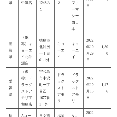
県
中津店
1248の
ス
ファ
日
１
ーマ
シー
西日
本
（仮
徳島市
2022
徳
称）キ
キョ
キョ
北沖洲
年10
1,80
島
ョーエ
ーエ
ーエ
一丁目
月29
0
県
イ北沖
イ
イ
61-1外
日
洲店
（仮
宇和島
ドラ
ドラ
称）ド
市中沢
2022
愛
ッグ
ッグ
ラッグ
町一丁
年10
1,47
媛
スト
スト
ストア
目乙
月15
6
県
アモ
アモ
モリ宇
1677番
日
リ
リ
和島店
1 外
2022
福
Aコー
八女市
福岡
Aコ