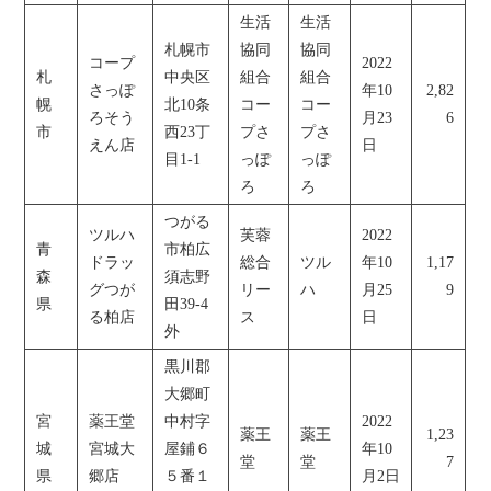
生活
生活
札幌市
協同
協同
コープ
2022
札
中央区
組合
組合
さっぽ
年10
2,82
幌
北10条
コー
コー
ろそう
月23
6
市
西23丁
プさ
プさ
えん店
日
目1-1
っぽ
っぽ
ろ
ろ
つがる
ツルハ
芙蓉
2022
青
市柏広
ドラッ
総合
ツル
年10
1,17
森
須志野
グつが
リー
ハ
月25
9
県
田39-4
る柏店
ス
日
外
黒川郡
大郷町
宮
薬王堂
中村字
2022
薬王
薬王
1,23
城
宮城大
屋鋪６
年10
堂
堂
7
県
郷店
５番１
月2日