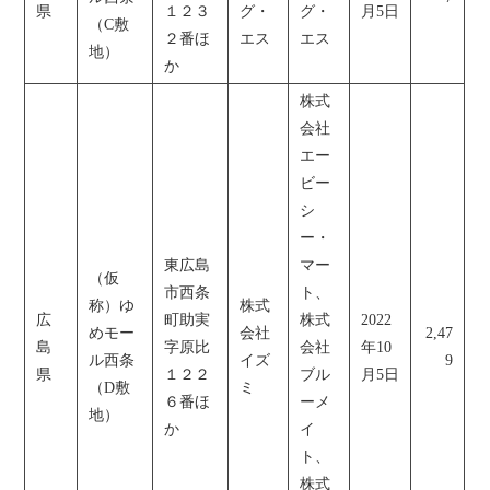
県
１２３
グ・
グ・
月5日
（C敷
２番ほ
エス
エス
地）
か
株式
会社
エー
ビー
シ
ー・
東広島
マー
（仮
市西条
ト、
称）ゆ
株式
広
町助実
株式
2022
めモー
会社
2,47
島
字原比
会社
年10
ル西条
イズ
9
県
１２２
ブル
月5日
（D敷
ミ
６番ほ
ーメ
地）
か
イ
ト、
株式