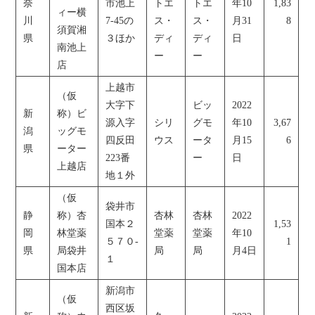
奈
市池上
トエ
トエ
年10
1,83
ィー横
川
7-45の
ス・
ス・
月31
8
須賀湘
県
３ほか
ディ
ディ
日
南池上
ー
ー
店
上越市
（仮
大字下
ビッ
2022
新
称）ビ
源入字
シリ
グモ
年10
3,67
潟
ッグモ
四反田
ウス
ータ
月15
6
県
ーター
223番
ー
日
上越店
地１外
（仮
袋井市
静
称）杏
杏林
杏林
2022
国本２
1,53
岡
林堂薬
堂薬
堂薬
年10
５７０-
1
県
局袋井
局
局
月4日
１
国本店
新潟市
（仮
西区坂