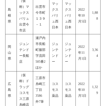
（仮
マッ
マッ
称）マ
出雲市
島
クス
クス
2022
ックス
今市町
1,88
根
バリ
バリ
年10
バリュ
１３９
8
県
ュ西
ュ西
月5日
出雲今
－１
日本
日本
市店
瀬戸内
ジュン
市長船
ジュ
ジュ
岡
2022
テンド
町服部
ンテ
ンテ
3,36
山
年11
ー長船
字流田
ンド
ンド
4
県
月1日
店
505番2
ー
ー
ほか
（仮
三原市
称）ド
広
糸崎三
コス
コス
2022
ラッグ
1,32
島
丁目
モス
モス
年10
コスモ
9
県
3586
薬品
薬品
月5日
ス三原
外7筆
糸崎店