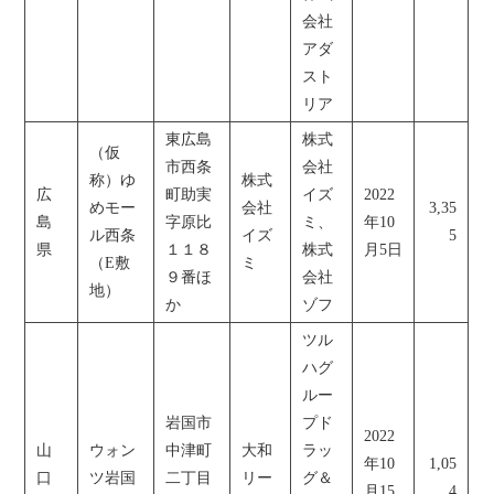
会社
アダ
スト
リア
東広島
株式
（仮
市西条
会社
称）ゆ
株式
広
町助実
イズ
2022
めモー
会社
3,35
島
字原比
ミ、
年10
ル西条
イズ
5
県
１１８
株式
月5日
（E敷
ミ
９番ほ
会社
地）
か
ゾフ
ツル
ハグ
ルー
岩国市
プド
2022
山
ウォン
中津町
大和
ラッ
年10
1,05
口
ツ岩国
二丁目
リー
グ＆
月15
4