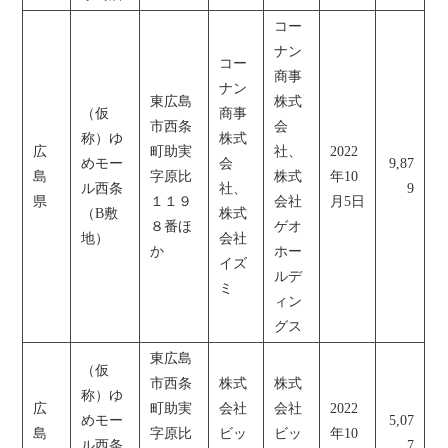
コー
ナン
コー
商事
ナン
東広島
株式
（仮
商事
市西条
会
称）ゆ
株式
広
町助実
社、
2022
めモー
会
9,87
島
字原比
株式
年10
ル西条
社、
9
県
１１９
会社
月5日
（B敷
株式
８番ほ
ゲオ
地）
会社
か
ホー
イズ
ルデ
ミ
ィン
グス
東広島
（仮
市西条
株式
株式
称）ゆ
広
町助実
会社
会社
2022
めモー
5,07
島
字原比
ビッ
ビッ
年10
ル西条
7