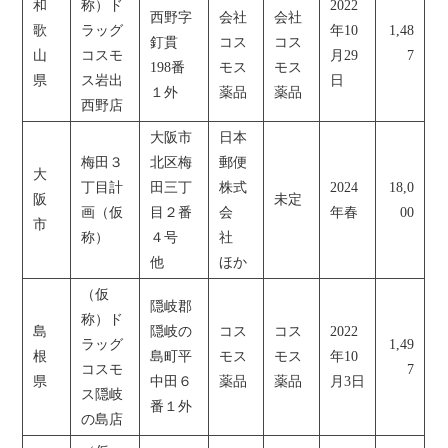
和
称）ド
2022
西野字
会社
会社
歌
ラッグ
年10
1,48
釘貫
コス
コス
山
コスモ
月29
7
198番
モス
モス
県
ス岩出
日
１外
薬品
薬品
西野店
大阪市
日本
梅田３
北区梅
郵便
大
丁目計
田三丁
株式
2024
18,0
阪
未定
画（仮
目２番
会
年春
00
市
称）
４号
社
他
ほか
（仮
隠岐郡
称）ド
島
隠岐の
コス
コス
2022
ラッグ
1,49
根
島町平
モス
モス
年10
コスモ
7
県
中田６
薬品
薬品
月3日
ス隠岐
番１外
の島店