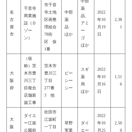
中部
市千音
千音寺
薬
名
寺土地
中部
2022
商業施
品、
古
区画整
薬
年10
2,38
設（Ｄ
アミ
屋
理組合
品
月19
1
ゾー
ー
市
78街
ほか
日
ン）
ゴ
区 仮
ほか
1番
（仮
称）茨
茨木市
スギ
2022
大
木市豊
豊川三
ビー
薬
年10
1,51
阪
川三丁
丁目
シー
局
月16
6
府
目複合
277番
シー
ほか
日
店舗新
3 他
築工事
吹田市
ダイエ
2022
大
江坂町
ー江坂
草野
ダイ
年10
2,50
阪
一丁目
公園前
実業
エー
月25
0