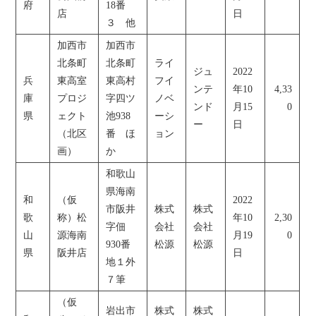
府
18番
店
日
３ 他
加西市
加西市
北条町
北条町
ライ
ジュ
2022
兵
東高室
東高村
フイ
ンテ
年10
4,33
庫
プロジ
字四ツ
ノベ
ンド
月15
0
県
ェクト
池938
ーシ
ー
日
（北区
番 ほ
ョン
画）
か
和歌山
県海南
和
（仮
2022
市阪井
株式
株式
歌
称）松
年10
2,30
字佃
会社
会社
山
源海南
月19
0
930番
松源
松源
県
阪井店
日
地１外
７筆
（仮
岩出市
株式
株式