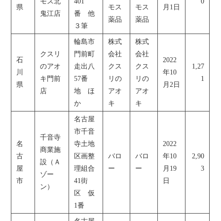
モス北
401
0
県
モス
モス
月1日
鬼江店
番 他
薬品
薬品
３筆
輪島市
株式
株式
クスリ
門前町
会社
会社
石
2022
のアオ
走出八
クス
クス
1,27
川
年10
キ門前
57番
リの
リの
1
県
月2日
店
地 ほ
アオ
アオ
か
キ
キ
名古屋
市千音
千音寺
名
寺土地
2022
商業施
古
区画整
バロ
バロ
年10
2,90
設（Ａ
屋
理組合
ー
ー
月19
3
ゾー
市
41街
日
ン）
区 仮
1番