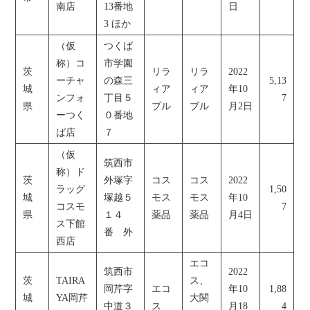
南店
13番地
日
3 ほか
（仮
つくば
称）コ
市学園
茨
リラ
リラ
2022
ーチャ
の森三
5,13
城
ィア
ィア
年10
ンフォ
丁目５
7
県
ブル
ブル
月2日
ーつく
０番地
ば店
７
（仮
筑西市
称）ド
茨
外塚字
コス
コス
2022
ラッグ
1,50
城
塚越５
モス
モス
年10
コスモ
7
県
１４
薬品
薬品
月4日
ス下館
番 外
西店
エコ
筑西市
2022
茨
TAIRA
ス、
岡芹字
エコ
年10
1,88
城
YA岡芹
大関
中道３
ス
月18
4