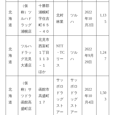
（仮
十勝郡
北
称）ツ
浦幌町
2022
北村
ツル
1,13
海
ルハド
字住吉
年10
林業
ハ
5
道
ラッグ
町６５
月2日
浦幌店
－４０
北見市
ツルハ
西富町
NTT
北
2022
ドラッ
１丁目
・TC
ツル
1,24
海
年9月
グ北見
１１３
リー
ハ
7
道
29日
大通店
－１
ス
ほか
サッ
サッ
（仮
ポロ
ポロ
北
称）サ
函館市
2022
ドラ
ドラ
1,50
海
ツドラ
高盛町
年10
ッグ
ッグ
3
道
函館高
１７
月4日
スト
スト
盛町店
アー
アー