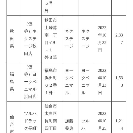
５号
外
秋田市
（仮
土崎港
2022
秋
称）ネ
ネク
ネク
南一丁
年10
2,33
田
クステ
ステ
ステ
目519
月23
7
県
ージ秋
ージ
ージ
－１
日
田店
外３筆
（仮
福島市
ヨー
ヨー
2022
福
称）ヨ
浜田町
クベ
クベ
年10
1,53
島
ークベ
６２番
ニマ
ニマ
月23
3
県
ニマル
１外
ル
ル
日
浜田店
仙台市
ツルハ
太白区
2022
仙
ドラッ
長町南
加藤
ツル
年10
1,21
台
グ長町
四丁目
養典
ハ
月25
4
市