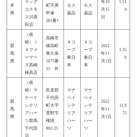
ラッグ
年10
1,51
木
町字庚
モス
モス
コスモ
月15
4
県
申塚
薬品
薬品
ス川原
日
281番1
田店
（仮
高崎市
称）Ｊ
Ａコ
Ａコ
群
棟高町
2022
Ａファ
ープ
ープ
3,35
馬
車久保
年11
ーマー
東日
東日
0
県
1675番
月1日
ズ高崎
本
本
33 外
棟高店
（仮
称）マ
邑楽郡
マナ
マナ
ナベイ
千代田
ベイ
ベイ
群
2022
ンテリ
町大字
ンテ
ンテ
11,9
馬
年11
アハー
萱野字
リア
リア
75
県
月1日
ツ群馬
権現
ハー
ハー
千代田
802-25
ツ
ツ
店