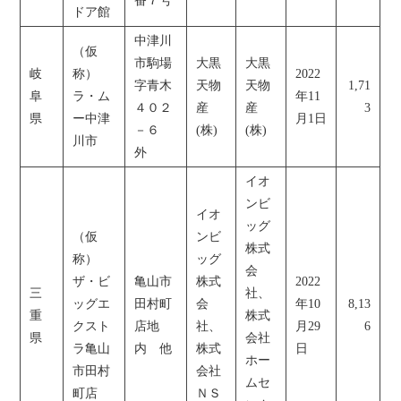
番７号
ドア館
中津川
（仮
市駒場
大黒
大黒
岐
称）
2022
字青木
天物
天物
1,71
阜
ラ・ム
年11
４０２
産
産
3
県
ー中津
月1日
－６
(株)
(株)
川市
外
イオ
ンビ
イオ
ッグ
（仮
ンビ
株式
称）
ッグ
会
ザ・ビ
亀山市
株式
2022
三
社、
ッグエ
田村町
会
年10
8,13
重
株式
クスト
店地
社、
月29
6
県
会社
ラ亀山
内 他
株式
日
ホー
市田村
会社
ムセ
町店
ＮＳ