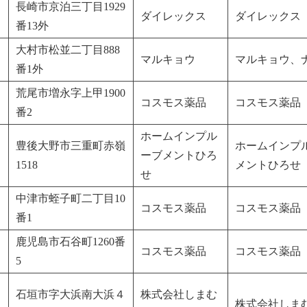
長崎市京泊三丁目1929
ダイレックス
ダイレックス
番13外
大村市松並二丁目888
マルキョウ
マルキョウ、
番1外
荒尾市増永字上甲1900
コスモス薬品
コスモス薬品
番2
ホームインプル
豊後大野市三重町赤嶺
ホームインプ
ーブメントひろ
1518
メントひろせ
せ
中津市蛭子町二丁目10
コスモス薬品
コスモス薬品
番1
鹿児島市石谷町1260番
コスモス薬品
コスモス薬品
5
石垣市字大浜南大浜４
株式会社しまむ
株式会社しま