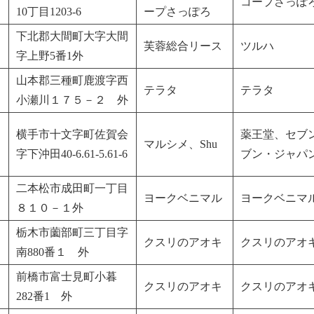
コープさっぽ
10丁目1203-6
ープさっぽろ
下北郡大間町大字大間
芙蓉総合リース
ツルハ
字上野5番1外
山本郡三種町鹿渡字西
テラタ
テラタ
小瀬川１７５－２ 外
横手市十文字町佐賀会
薬王堂、セブン
マルシメ、Shu
字下沖田40-6.61-5.61-6
ブン・ジャパ
二本松市成田町一丁目
ヨークベニマル
ヨークベニマ
８１０－１外
栃木市薗部町三丁目字
クスリのアオキ
クスリのアオ
南880番１ 外
前橋市富士見町小暮
クスリのアオキ
クスリのアオ
282番1 外