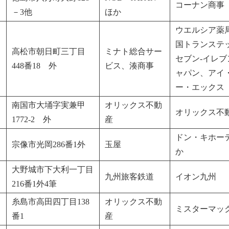
コーナン商事
－3他
ほか
ウエルシア薬
国トランステ
高松市朝日町三丁目
ミナト総合サー
セブン-イレブ
448番18 外
ビス、湊商事
ャパン、アイ
ー・エックス
南国市大埇字実兼甲
オリックス不動
オリックス不
1772-2 外
産
ドン・キホー
宗像市光岡286番1外
玉屋
か
大野城市下大利一丁目
九州旅客鉄道
イオン九州
216番1外4筆
糸島市高田四丁目138
オリックス不動
ミスターマッ
番1
産