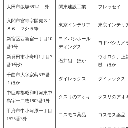
太田市飯塚681-1 外
関東建設工業
フレッセイ
入間市宮寺字開発３１
東京インテリア
東京インテリ
８６－２外５筆
新宿区西新宿一丁目10
ヨドバシホール
ヨドバシカメ
番1号
ディングス
新発田市小舟町1丁目7
ウオロク、上
石井組 ほか
番1号外
機 ほか
千曲市大字寂蒔535番
ダイレックス
ダイレックス
１ほか
中巨摩郡昭和町河東中
クスリのアオキ
クスリのアオ
島字十二枚1803番1外
甲府市中小河原一丁目
コスモス薬品
コスモス薬品
1575番3外