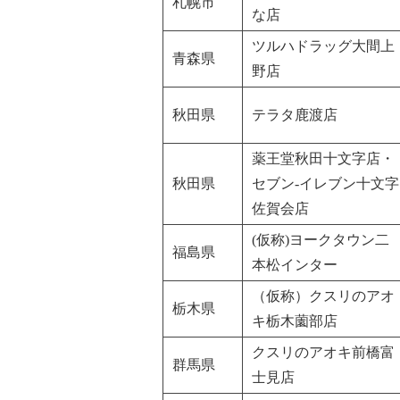
札幌市
な店
ツルハドラッグ大間上
青森県
野店
秋田県
テラタ鹿渡店
薬王堂秋田十文字店・
秋田県
セブン-イレブン十文字
佐賀会店
(仮称)ヨークタウン二
福島県
本松インター
（仮称）クスリのアオ
栃木県
キ栃木薗部店
クスリのアオキ前橋富
群馬県
士見店