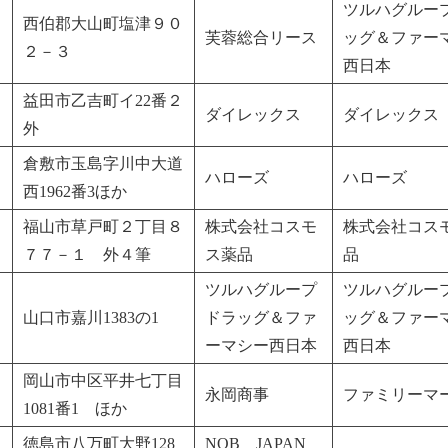
ツルハグルー
西伯郡大山町塩津９０
芙蓉総合リース
ッグ＆ファー
２－３
西日本
益田市乙吉町イ22番２
ダイレックス
ダイレックス
外
倉敷市玉島字川中大道
ハローズ
ハローズ
西1962番3ほか
福山市草戸町２丁目８
株式会社コスモ
株式会社コス
７７－１ 外４筆
ス薬品
品
ツルハグループ
ツルハグルー
山口市嘉川1383の1
ドラッグ＆ファ
ッグ＆ファー
ーマシー西日本
西日本
岡山市中区平井七丁目
永岡商事
ファミリーマ
1081番1 ほか
徳島市八万町大野128
NOB JAPAN