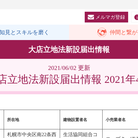
メルマガ登録
知見と
スキルを磨く
仲間と
繋が
大店立地法新設届出情報
2021/06/02 更新
店立地法新設届出情報 2021年
所在地
建物設置者名
小売業者名
札幌市中央区南22条西
生活協同組合コ