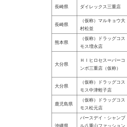
長崎県
ダイレックス三重店
（仮称）マルキョウ大
長崎県
村松並
（仮称）ドラッグコス
熊本県
モス増永店
ＨＩヒロセスーパーコ
大分県
ンボ三重店（仮称）
（仮称）ドラッグコス
大分県
モス中津蛭子店
（仮称）ドラッグコス
鹿児島県
モス松元店
バースデイ・シャンブ
沖縄県
ル八重山ファッション