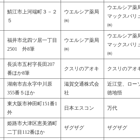
ウエルシア薬
鯖江市上河端町３－２
ウエルシア薬局
マックスバリ
５
㈱
㈱
ウエルシア薬
福井市北四ツ居一丁目
ウエルシア薬局
マックスバリ
2501 外8筆
㈱
㈱
長浜市五村字長田207
クスリのアオキ
クスリのアオ
番ほか8筆
湖南市吉永字中川原
滋賀交通株式会
近江堂、ロー
355番５ほか
社
徳地悟
東大阪市神田町151番1
日本エスコン
万代
外
姫路市大津区恵美酒町
ザグザグ
ザグザグ
二丁目112番ほか