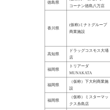
徳島県
コーナン徳島八万店
(仮称)ミナトグループ
香川県
商業施設
ドラッグコスモス大埇
高知県
店
トリアーダ
福岡県
MUNAKATA
（仮称）下大利商業施
福岡県
設
（仮称）ミスターマッ
福岡県
クス糸島店