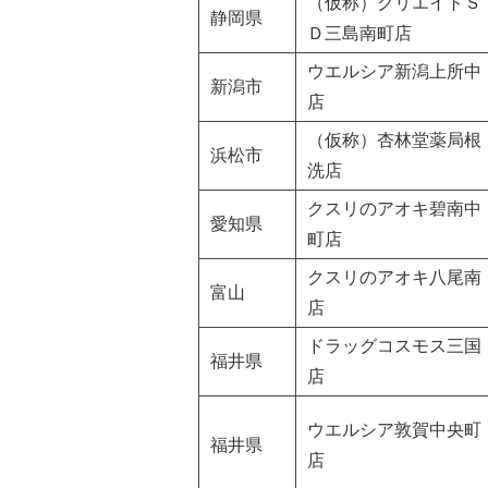
（仮称）クリエイトＳ
静岡県
Ｄ三島南町店
ウエルシア新潟上所中
新潟市
店
（仮称）杏林堂薬局根
浜松市
洗店
クスリのアオキ碧南中
愛知県
町店
クスリのアオキ八尾南
富山
店
ドラッグコスモス三国
福井県
店
ウエルシア敦賀中央町
福井県
店