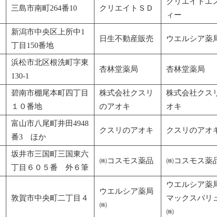
クリエイトエ
三島市南町264番10
クリエイトＳＤ
ィー
新潟市中央区上所中1
日生不動産販売
ウエルシア薬
丁目150番地
浜松市北区根洗町字東
杏林堂薬局
杏林堂薬局
130-1
碧南市棚尾本町四丁目
株式会社クスリ
株式会社クス
１０番地
のアオキ
オキ
富山市八尾町井田4948
クスリのアオキ
クスリのアオ
番3 ほか
坂井市三国町三国東六
㈱コスモス薬品
㈱コスモス薬
丁目６０５番 外６筆
ウエルシア薬
ウエルシア薬局
敦賀市中央町二丁目４
マックスバリ
㈱
㈱