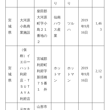
り
り
柴田郡
大河原
仙南
宮
大河原
2019
町字小
ハウ
ツル
1,46
城
小島商
年9月
島２１
ス産
ハ
3
県
業施設
16日
番地の
業
２
（仮
称）イ
宮城郡
エロー
利府町
宮
ハット
ホッ
ホッ
2019
利府字
2,12
城
利府
トマ
トマ
年9月
新揺橋
0
県
店・Ｔ
ン
ン
16日
７５番
ＳＵＴ
１ 外
ＡＹＡ
利府店
山形市
元気市