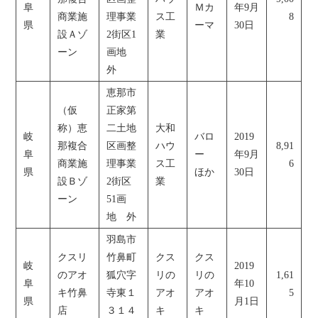
阜
Ｍカ
年9月
商業施
理事業
ス工
8
県
ーマ
30日
設Ａゾ
2街区1
業
ーン
画地
外
恵那市
（仮
正家第
称）恵
二土地
大和
岐
バロ
2019
那複合
区画整
ハウ
8,91
阜
ー
年9月
商業施
理事業
ス工
6
県
ほか
30日
設Ｂゾ
2街区
業
ーン
51画
地 外
羽島市
クスリ
竹鼻町
クス
クス
岐
2019
のアオ
狐穴字
リの
リの
1,61
阜
年10
キ竹鼻
寺東１
アオ
アオ
5
県
月1日
店
３１４
キ
キ