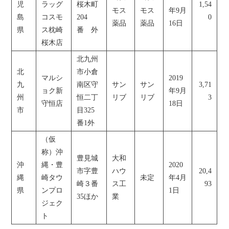
児
ラッグ
桜木町
1,54
モス
モス
年9月
島
コスモ
204
0
薬品
薬品
16日
県
ス枕崎
番 外
桜木店
北九州
北
市小倉
マルシ
2019
九
南区守
サン
サン
3,71
ョク新
年9月
州
恒二丁
リブ
リブ
3
守恒店
18日
市
目325
番1外
（仮
称）沖
豊見城
大和
沖
縄・豊
2020
市字豊
ハウ
20,4
縄
崎タウ
未定
年4月
崎３番
ス工
93
県
ンプロ
1日
35ほか
業
ジェク
ト