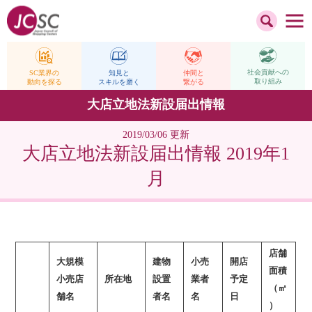
社会貢献への
仲間と
SC業界の
知見と
取り組み
繋がる
動向を探る
スキルを磨く
大店立地法新設届出情報
2019/03/06 更新
大店立地法新設届出情報 2019年1
月
店舗
大規模
建物
小売
開店
面積
小売店
所在地
設置
業者
予定
（㎡
舗名
者名
名
日
）