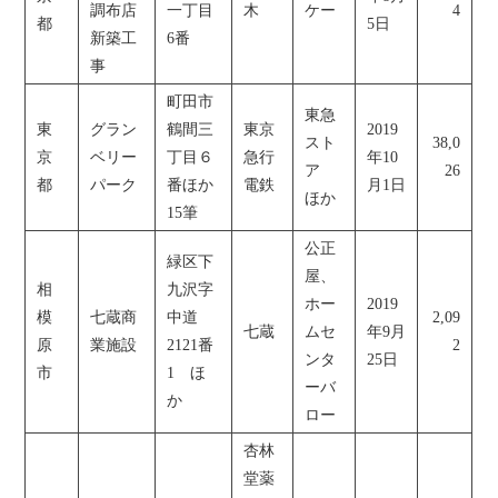
調布店
一丁目
木
ケー
4
都
5日
新築工
6番
事
町田市
東急
東
グラン
鶴間三
東京
2019
スト
38,0
京
ベリー
丁目６
急行
年10
ア
26
都
パーク
番ほか
電鉄
月1日
ほか
15筆
公正
緑区下
屋、
相
九沢字
ホー
2019
模
七蔵商
中道
2,09
七蔵
ムセ
年9月
原
業施設
2121番
2
ンタ
25日
市
1 ほ
ーバ
か
ロー
杏林
堂薬