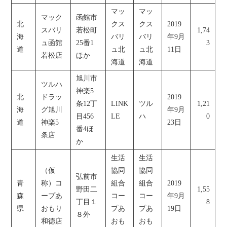
マッ
マッ
マック
函館市
北
クス
クス
2019
スバリ
若松町
1,74
海
バリ
バリ
年9月
ュ函館
25番1
3
道
ュ北
ュ北
11日
若松店
ほか
海道
海道
旭川市
ツルハ
神楽5
北
ドラッ
2019
条12丁
LINK
ツル
1,21
海
グ旭川
年9月
目456
LE
ハ
0
道
神楽5
23日
番4ほ
条店
か
生活
生活
（仮
協同
協同
弘前市
青
称）コ
組合
組合
2019
野田二
1,55
森
ープあ
コー
コー
年9月
丁目１
8
県
おもり
プあ
プあ
19日
８外
和徳店
おも
おも