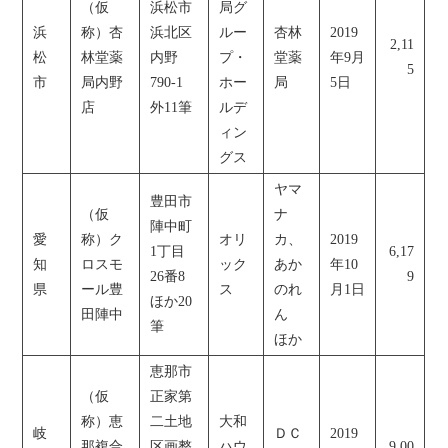
（仮
浜松市
局グ
浜
称）杏
浜北区
ルー
杏林
2019
2,11
松
林堂薬
内野
プ・
堂薬
年9月
5
市
局内野
790-1
ホー
局
5日
店
外11筆
ルデ
ィン
グス
ヤマ
豊田市
（仮
ナ
陣中町
愛
称）ク
オリ
カ、
2019
1丁目
6,17
知
ロスモ
ック
あか
年10
26番8
9
県
ール豊
ス
のれ
月1日
ほか20
田陣中
ん
筆
ほか
恵那市
（仮
正家第
称）恵
二土地
大和
岐
ＤＣ
2019
那複合
区画整
ハウ
9,00