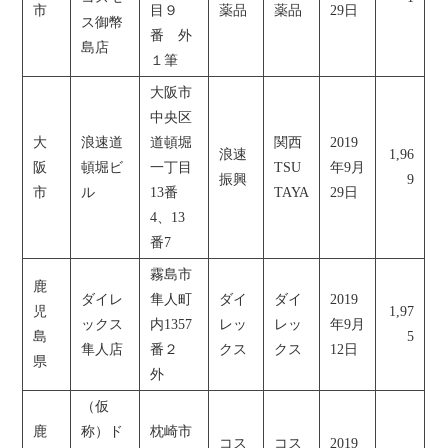
市
目９
薬品
薬品
29日
ス御幣
番 外
島店
１筆
大阪市
中央区
大
浪速道
道頓堀
関西
2019
浪速
1,96
阪
頓堀ビ
一丁目
TSU
年9月
振興
9
市
ル
13番
TAYA
29日
4、13
番7
霧島市
鹿
ダイレ
隼人町
ダイ
ダイ
2019
児
1,97
ックス
内1357
レッ
レッ
年9月
島
5
隼人店
番２
クス
クス
12日
県
外
（仮
鹿
称）ド
枕崎市
コス
コス
2019