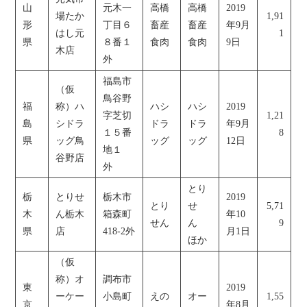
山
元木一
高橋
高橋
2019
場たか
1,91
形
丁目６
畜産
畜産
年9月
はし元
1
県
８番１
食肉
食肉
9日
木店
外
福島市
（仮
鳥谷野
福
称）ハ
ハシ
ハシ
2019
字芝切
1,21
島
シドラ
ドラ
ドラ
年9月
１５番
8
県
ッグ鳥
ッグ
ッグ
12日
地１
谷野店
外
とり
栃
とりせ
栃木市
2019
とり
せ
5,71
木
ん栃木
箱森町
年10
せん
ん
9
県
店
418-2外
月1日
ほか
（仮
称）オ
調布市
東
2019
ーケー
小島町
えの
オー
1,55
京
年8月