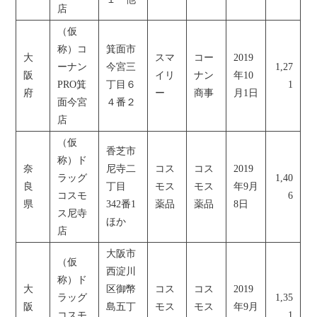
店
（仮
称）コ
箕面市
大
スマ
コー
2019
ーナン
今宮三
1,27
阪
イリ
ナン
年10
PRO箕
丁目６
1
府
ー
商事
月1日
面今宮
４番２
店
（仮
香芝市
称）ド
奈
尼寺二
コス
コス
2019
ラッグ
1,40
良
丁目
モス
モス
年9月
コスモ
6
県
342番1
薬品
薬品
8日
ス尼寺
ほか
店
大阪市
（仮
西淀川
称）ド
大
区御幣
コス
コス
2019
ラッグ
1,35
阪
島五丁
モス
モス
年9月
コスモ
1