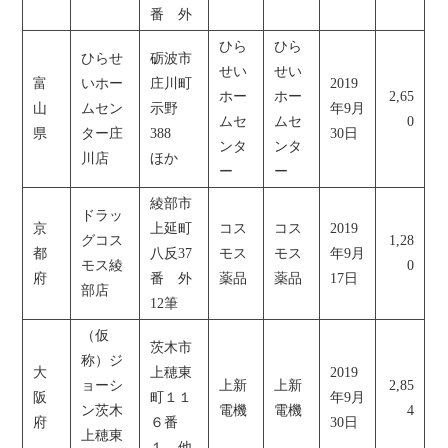
番 外
ひら
ひら
ひらせ
砺波市
せい
せい
富
いホー
庄川町
2019
ホー
ホー
2,65
山
ムセン
示野
年9月
ムセ
ムセ
0
県
ター庄
388
30日
ンタ
ンタ
川店
ほか
ー
ー
綾部市
ドラッ
京
上延町
コス
コス
2019
グコス
1,28
都
八反37
モス
モス
年9月
モス綾
0
府
番 外
薬品
薬品
17日
部店
12筆
（仮
茨木市
称）ジ
大
上穂東
2019
ョーシ
上新
上新
2,85
阪
町１１
年9月
ン茨木
電機
電機
4
府
６番
30日
上穂東
１ 他