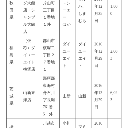
秋
グ大館
片山町
－シ
ハ、
年12
1,80
田
店・シ
三丁目
ーエ
しま
月25
0
県
ャンブ
１番地
ー
むら
日
ル大館
１外
ほか
店
（仮
郡山市
ダイ
ダイ
2016
福
称）ダ
横塚二
ユー
ユー
年12
2,08
島
イユー
丁目２
エイ
エイ
月29
3
県
エイト
７番地
ト
ト
日
横塚店
１
那珂郡
東海村
2016
茨
山新東
舟石川
年12
6,02
城
山新
山新
海店
字長堀
月29
3
県
761番
日
5 外
川越市
小川
2016
埼
マミ