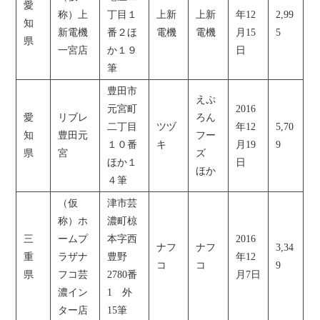
愛
称）上
丁目１
上新
上新
年12
2,99
知
新電機
番２ほ
電機
電機
月15
5
県
一宮店
か１９
日
筆
豊田市
えぷ
元宮町
2016
愛
リブレ
ろん
二丁目
ツヅ
年12
5,70
知
豊田元
フー
１０番
キ
月19
9
県
宮
ズ
ほか１
日
ほか
４筆
（仮
津市芸
称）ホ
濃町椋
三
ームプ
本字西
2016
ナフ
ナフ
3,34
重
ラザナ
豊野
年12
コ
コ
9
県
フコ芸
2780番
月7日
濃イン
1 外
ター店
15筆