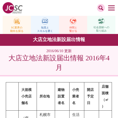
社会貢献への
仲間と
SC業界の
知見と
取り組み
繋がる
動向を探る
スキルを磨く
大店立地法新設届出情報
2016/06/10 更新
大店立地法新設届出情報 2016年4
月
店舗
大規模
建物
小売
開店
面積
小売店
所在地
設置
業者
予定
（㎡
舗名
者名
名
日
）
札幌市
生活
（仮