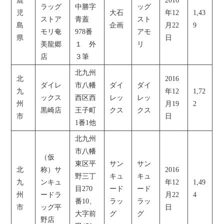
鹿
2016
ラッグ
中勝字
ッグ
児
大石
年12
1,43
ストア
青蓋
スト
島
企画
月22
9
モリ奄
978番
アモ
県
日
美龍郷
１ 外
リ
店
３筆
北九州
北
2016
ダイレ
市八幡
ダイ
ダイ
九
年12
1,72
ックス
西区西
レッ
レッ
州
月19
2
黒崎店
王子町
クス
クス
市
日
1番1他
北九州
市八幡
（仮
東区平
サン
サン
北
称）サ
2016
野三丁
キュ
キュ
九
ンキュ
年12
1,49
目270
ード
ード
州
ードラ
月22
4
番10、
ラッ
ラッ
市
ッグ平
日
大字前
グ
グ
野店