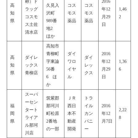
称）ド
2016
高
久見入
コス
コス
ラッグ
年12
1,46
知
沢町
モス
モス
コスモ
月29
2
県
989番
薬品
薬品
ス土佐
日
地2
清水店
ほか
高知市
青柳町
ダイ
2016
高
ダイレ
ダイ
字東論
ワロ
年12
1,36
知
ックス
レッ
56番
イヤ
月29
6
県
青柳店
クス
6 ほ
ル
日
か
スーパ
筑紫郡
ＪＲ
トラ
ーセン
福
那珂川
西日
イル
2016
タート
2,22
岡
町松原
本不
カン
年12
ライア
8
県
2番地
動産
パニ
月7日
ル那珂
の一部
開発
ー
川店