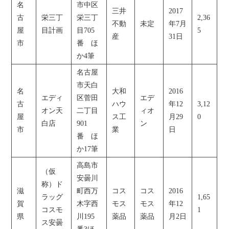
名
市中区
三井
2017
古
栄三丁
栄三丁
2,36
不動
未定
年7月
屋
目計画
目705
5
産
31日
市
番 ほ
か4筆
名古屋
市天白
名
大和
2016
エディ
区菅田
エデ
古
ハウ
年12
3,12
オン天
二丁目
ィオ
屋
ス工
月29
0
白店
901
ン
市
業
日
番 ほ
か17筆
高島市
（仮
安曇川
称）ド
滋
町西万
コス
コス
2016
ラッグ
1,65
賀
木字西
モス
モス
年12
コスモ
1
県
川195
薬品
薬品
月2日
ス安曇