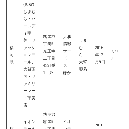
(仮称)
しまむ
ら・バ
ースデ
イ宇
糟屋郡
大和
美 フ
しま
宇美町
情報
福
ァッシ
む
2016
光正寺
サー
2,71
岡
ョンモ
ら、
年12
二丁目
ビ
7
県
ール、
大賀
月9日
4591番
ス
大賀薬
薬局
1 外
ほか
局・フ
ァミリ
ーマー
ト宇美
店
糟屋郡
イオン
粕屋町
イオ
2016
福
モール
大字酒
ンモ