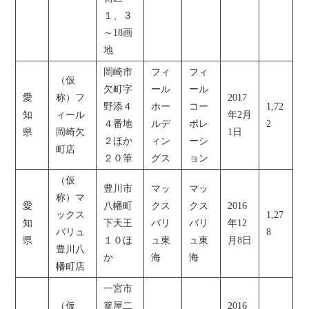
１、３
～18画
地
岡崎市
フィ
フィ
（仮
欠町字
ール
ール
愛
称）フ
2017
野添４
ホー
コー
1,72
知
ィール
年2月
４番地
ルデ
ポレ
2
県
岡崎欠
1日
２ほか
ィン
ーシ
町店
２０筆
グス
ョン
（仮
豊川市
マッ
マッ
称）マ
愛
八幡町
クス
クス
2016
ックス
1,27
知
下天王
バリ
バリ
年12
バリュ
8
県
１０ほ
ュ東
ュ東
月8日
豊川八
か
海
海
幡町店
一宮市
（仮
篭屋二
2016