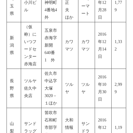
小川ビ
神明町
正
年12
1,77
玉
ーマ
ル
4番地4
夫
月28
9
県
ート
外
ほか
日
（仮
五泉市
称）に
2016
新
赤海字
いつフ
カワ
カワ
年12
1,33
潟
新開
ードセ
マツ
マツ
月14
2
県
640番
ンター
日
1 外
赤海店
佐久市
2016
長
ツルヤ
中込字
ツル
ツル
年10
2,99
野
佐久中
大塚
ヤ
ヤ
月30
9
県
央店
3020－
日
１ほか
笛吹市
石和町
大和
2016
山
サンド
サン
市部字
情報
年12
1,19
梨
ラッグ
ドラ