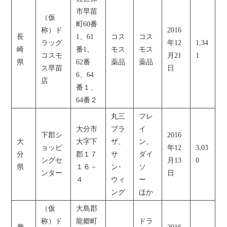
市早苗
（仮
町60番
称）ド
2016
長
1、61
コス
コス
ラッグ
年12
1,34
崎
番1、
モス
モス
コスモ
月21
1
県
62番
薬品
薬品
ス早苗
日
6、64
店
番１、
64番２
丸三
フレ
大分市
プラ
イ
下郡シ
2016
大
大字下
ザ、
ン、
ョッピ
年12
3,03
分
郡１７
サ
ダイ
ングセ
月13
0
県
１６－
ン･
ソ
ンター
日
４
ウィ
ー
ング
ほか
（仮
大島郡
称）ド
龍郷町
ドラ