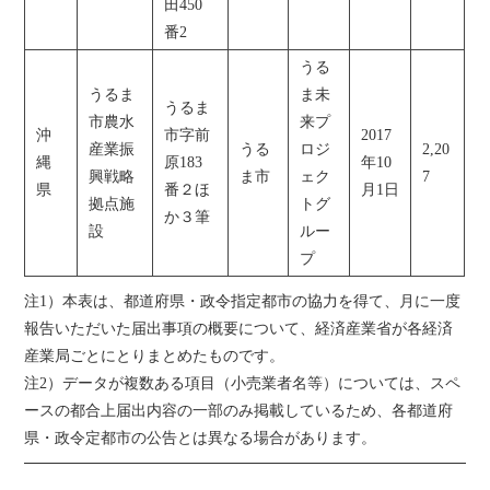
田450
番2
うる
うるま
ま未
うるま
市農水
来プ
沖
市字前
2017
産業振
うる
ロジ
2,20
縄
原183
年10
興戦略
ま市
ェク
7
県
番２ほ
月1日
拠点施
トグ
か３筆
設
ルー
プ
注1）本表は、都道府県・政令指定都市の協力を得て、月に一度
報告いただいた届出事項の概要について、経済産業省が各経済
産業局ごとにとりまとめたものです。
注2）データが複数ある項目（小売業者名等）については、スペ
ースの都合上届出内容の一部のみ掲載しているため、各都道府
県・政令定都市の公告とは異なる場合があります。