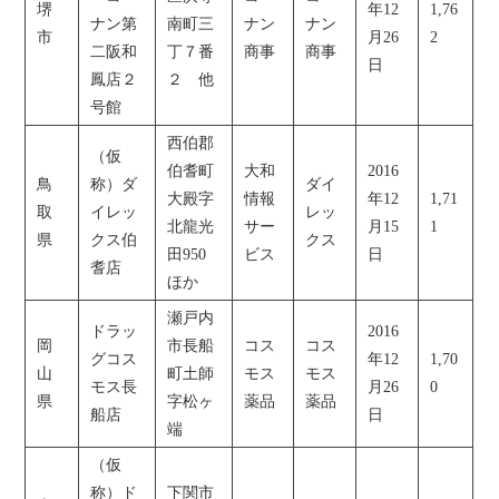
堺
年12
1,76
ナン第
南町三
ナン
ナン
市
月26
2
二阪和
丁７番
商事
商事
日
鳳店２
２ 他
号館
西伯郡
（仮
伯耆町
大和
2016
鳥
称）ダ
ダイ
大殿字
情報
年12
1,71
取
イレッ
レッ
北龍光
サー
月15
1
県
クス伯
クス
田950
ビス
日
耆店
ほか
瀬戸内
ドラッ
2016
岡
市長船
コス
コス
グコス
年12
1,70
山
町土師
モス
モス
モス長
月26
0
県
字松ヶ
薬品
薬品
船店
日
端
（仮
称）ド
下関市