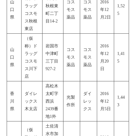
山
コス
コス
2016
ラッグ
秋根東
1,52
口
モス
モス
年12
コスモ
町二丁
5
県
薬品
薬品
月2日
ス秋根
目14-2
東店
（仮
称）ド
岩国市
2016
山
コス
コス
ラッグ
中津町
年12
1,41
口
モス
モス
コスモ
三丁目
月20
5
県
薬品
薬品
ス川下
927-2
日
店
高松木
香
ダイレ
太町字
ダイ
2016
光製
1,44
川
ックス
西浜
レッ
年12
作所
3
県
木太店
2439番
クス
月5日
地1外
土佐清
（仮
水市加