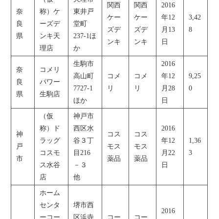
関西
関西
2016
奈
称）ケ
東井戸
ケー
ケー
年12
3,42
良
ーズデ
堂町
ズデ
ズデ
月13
8
県
ンキ天
237-1ほ
ンキ
ンキ
日
理店
か
生駒市
2016
奈
コメリ
高山町
コメ
コメ
年12
9,25
良
パワー
7727-1
リ
リ
月28
0
県
生駒店
ほか
日
（仮
神戸市
称）ド
西区水
2016
神
コス
コス
ラッグ
谷３丁
年12
1,36
戸
モス
モス
コスモ
目216
月22
3
市
薬品
薬品
ス水谷
－３
日
店
他
ホーム
センタ
堺市西
2016
ーコー
区浜寺
コー
コー