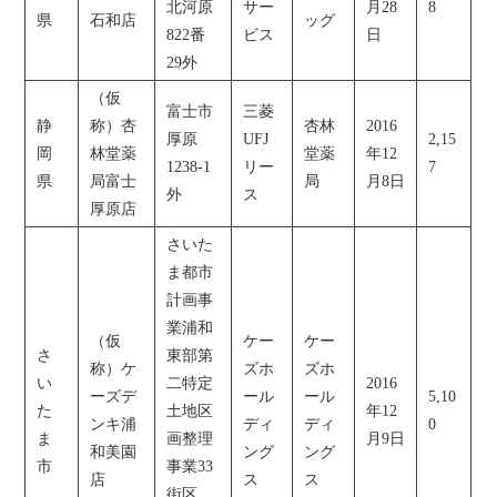
北河原
サー
月28
8
県
石和店
ッグ
822番
ビス
日
29外
（仮
富士市
三菱
静
称）杏
杏林
2016
厚原
UFJ
2,15
岡
林堂薬
堂薬
年12
1238-1
リー
7
県
局富士
局
月8日
外
ス
厚原店
さいた
ま都市
計画事
業浦和
（仮
ケー
ケー
さ
東部第
称）ケ
ズホ
ズホ
い
二特定
2016
ーズデ
ール
ール
5,10
た
土地区
年12
ンキ浦
ディ
ディ
0
ま
画整理
月9日
和美園
ング
ング
市
事業33
店
ス
ス
街区