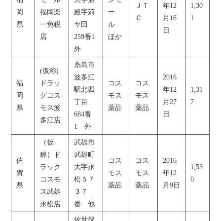
ＪＴ
年12
1,30
岡
福岡楽
殿字苅
ー
Ｃ
月16
1
県
一免税
ヤ田
ル
日
店
259番1
ほか
外
糸島市
(仮称)
波多江
2016
福
ドラッ
コス
コス
駅北四
年12
1,31
岡
グコス
モス
モス
丁目
月27
7
県
モス波
薬品
薬品
684番
日
多江店
1 外
（仮
武雄市
称）ド
武雄町
佐
コス
コス
2016
ラック
大字永
1,53
賀
モス
モス
年12
コスモ
松５７
0
県
薬品
薬品
月9日
ス武雄
３７
永松店
番 他
佐世保