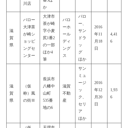
番3ほ
川店
か
大津市
バロ
バロー
バロ
茶が崎
ー、
大津茶
ーホ
2016
滋
字小麦
サン
が崎シ
ール
年11
4,41
賀
尻1番2
ドラ
ョッピ
ディ
月18
6
県
の一部
ッ
ングセ
ング
日
ほか4
グ
ンター
ス
筆
ほか
サン
ミュ
長浜市
ージ
2016
滋
（仮
八幡中
滋賀
ッ
年12
1,93
賀
称）風
山町
不動
ク、
月20
6
県
の街Ⅲ
535番
産
セリ
日
地の6
ア
ほか
（仮
天理市