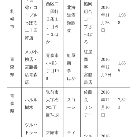
西区二
協同
称）コ
北海
2016
札
十四軒
組合
ープさ
道酒
年11
1,98
幌
３条１
コー
っぽろ
類販
月26
8
市
丁目６
プさ
二十四
売
日
－１ほ
っぽ
軒店
か
ろ
メガ小
紅屋
青森市
紅屋
青
柳店・
商
2016
小柳5
商
1,83
森
宮脇書
事、
年12
丁目19-
事
5
県
店青森
宮脇
月7日
8
ほか
店
書店
弘前市
佐藤
2016
青
ハルル
大字樹
スコ
長、
年12
7,82
森
樹木
木5丁
ーレ
サン
月10
3
県
目7-1外
デー
日
ツルハ
ドラッ
大館市
ティ
ツル
2016