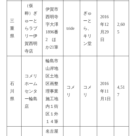
（仮
伊賀市
称）ぎ
ぎゅ
西明寺
2016
三
ゅーと
ーと
字大澤
年12
2,60
重
らラブ
tride
ら、
1896番
月29
5
県
リー伊
キリ
2 ほ
日
賀西明
ン堂
か21筆
寺店
輪島市
山岸地
コメリ
区土地
石
ホーム
区画整
2016
コメ
コメ
4,51
川
センタ
理事業
年11
リ
リ
7
県
ー輪島
施工地
月1日
店
内１街
区１外
１４筆
名古屋