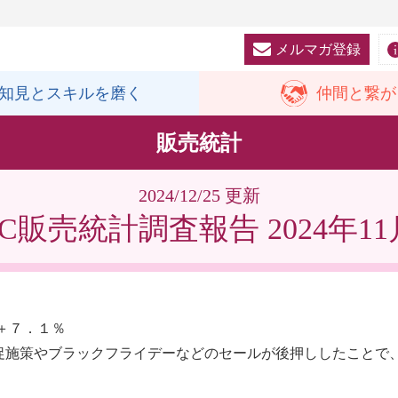
メルマガ登録
知見と
スキルを磨く
仲間と
繋が
販売統計
2024/12/25 更新
SC販売統計調査報告 2024年11
＋７．１％
促施策やブラックフライデーなどのセールが後押ししたことで