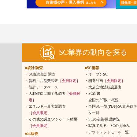
SC業界の動向を探る
■統計/調査
■SC情報
SC販売統計調査
オープンSC
賃料・共益費調査
［会員限定］
開発計画
［会員限定］
統計データベース
大店立地法新設届出
人材確保に関する調査
［会員限
SC白書
定］
全国のSC数・概況
エネルギー量実態調査
全国SC一覧(PDF)/SC別基礎
［会員限定］
タ一覧
その他の調査/アンケート結果
SCの定義/用語解説
［会員限定］
写真で見る、SCのあゆみ
アウトレットモール一覧
■出版物