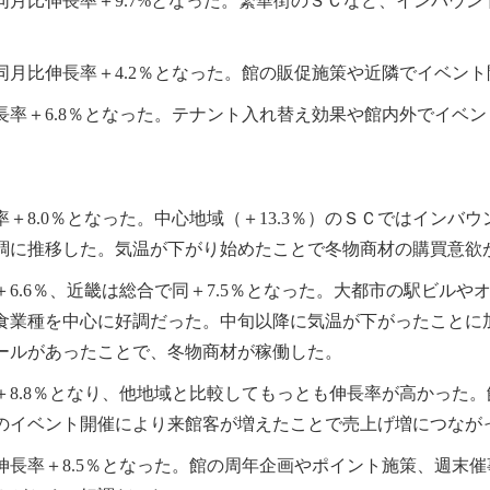
同月比伸長率＋9.7%となった。繁華街のＳＣなど、インバウ
同月比伸長率＋4.2％となった。館の販促施策や近隣でイベン
長率＋6.8％となった。テナント入れ替え効果や館内外でイベ
＋8.0％となった。中心地域（＋13.3％）のＳＣではインバ
調に推移した。気温が下がり始めたことで冬物商材の購買意欲
6.6％、近畿は総合で同＋7.5％となった。大都市の駅ビル
食業種を中心に好調だった。中旬以降に気温が下がったことに
ールがあったことで、冬物商材が稼働した。
＋8.8％となり、他地域と比較してもっとも伸長率が高かった
のイベント開催により来館客が増えたことで売上げ増につなが
伸長率＋8.5％となった。館の周年企画やポイント施策、週末