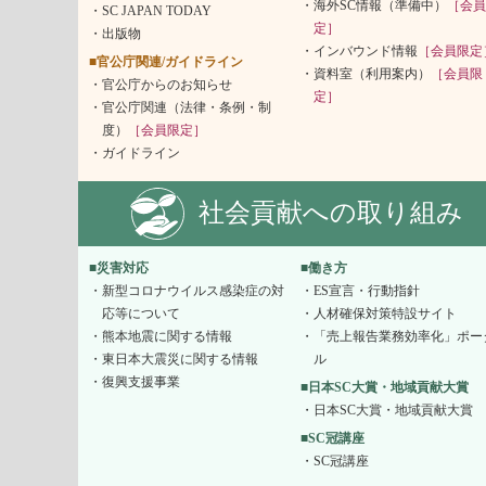
海外SC情報（準備中）
［会員
SC JAPAN TODAY
定］
出版物
インバウンド情報
［会員限定
■官公庁関連/ガイドライン
資料室（利用案内）
［会員限
官公庁からのお知らせ
定］
官公庁関連（法律・条例・制
度）
［会員限定］
ガイドライン
社会貢献への取り組み
■災害対応
■働き方
新型コロナウイルス感染症の対
ES宣言・行動指針
応等について
人材確保対策特設サイト
熊本地震に関する情報
「売上報告業務効率化」ポー
東日本大震災に関する情報
ル
復興支援事業
■日本SC大賞・地域貢献大賞
日本SC大賞・地域貢献大賞
■SC冠講座
SC冠講座