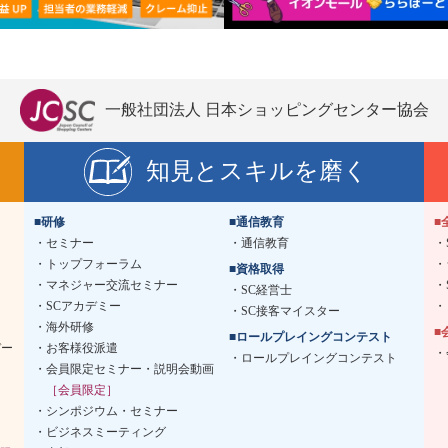
一般社団法人 日本ショッピングセンター協会
知見とスキルを磨く
■研修
■通信教育
■
セミナー
通信教育
トップフォーラム
■資格取得
マネジャー交流セミナー
SC経営士
SCアカデミー
SC接客マイスター
海外研修
■
■ロールプレイングコンテスト
デー
お客様役派遣
ロールプレイングコンテスト
会員限定セミナー・説明会動画
［会員限定］
シンポジウム・セミナー
ビジネスミーティング