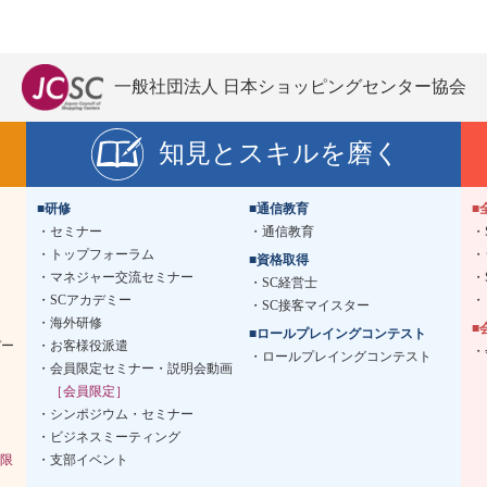
一般社団法人 日本ショッピングセンター協会
知見とスキルを磨く
■研修
■通信教育
■
セミナー
通信教育
トップフォーラム
■資格取得
マネジャー交流セミナー
SC経営士
SCアカデミー
SC接客マイスター
海外研修
■
■ロールプレイングコンテスト
デー
お客様役派遣
ロールプレイングコンテスト
会員限定セミナー・説明会動画
［会員限定］
シンポジウム・セミナー
ビジネスミーティング
限
支部イベント