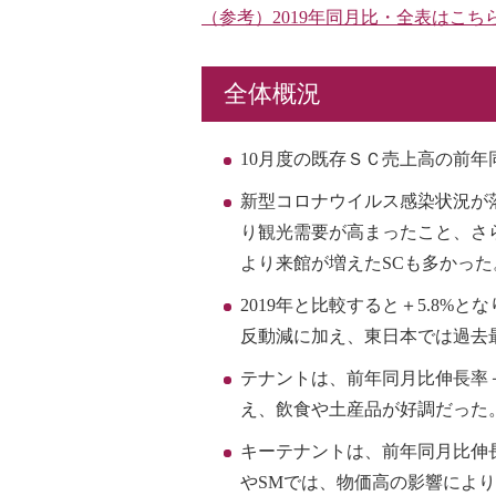
（参考）2019年同月比・全表はこち
全体概況
10月度の既存ＳＣ売上高の前年
新型コロナウイルス感染状況が
り観光需要が高まったこと、さ
より来館が増えたSCも多かった
2019年と比較すると＋5.8%
反動減に加え、東日本では過去
テナントは、前年同月比伸長率＋
え、飲食や土産品が好調だった
キーテナントは、前年同月比伸長
やSMでは、物価高の影響によ