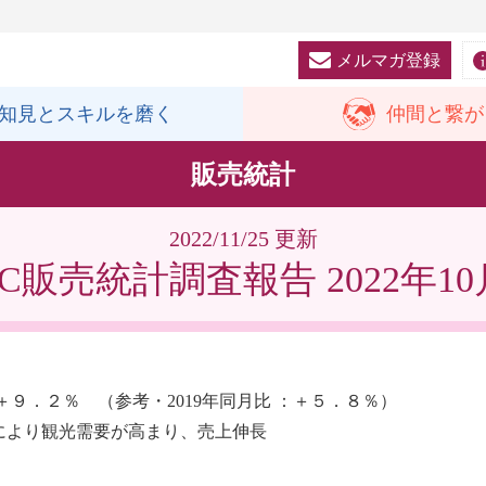
メルマガ登録
知見と
スキルを磨く
仲間と
繋が
販売統計
2022/11/25 更新
SC販売統計調査報告 2022年10
９．２％ （参考・2019年同月比 ：＋５．８％）
により観光需要が高まり、売上伸長