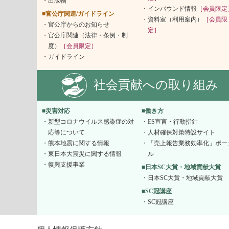
出版物
インバウンド情報
［会員限定
■官公庁関連/ガイドライン
資料室（利用案内）
［会員限
官公庁からのお知らせ
定］
官公庁関連（法律・条例・制
度）
［会員限定］
ガイドライン
社会貢献への取り組み
■災害対応
■働き方
新型コロナウイルス感染症の対
ES宣言・行動指針
応等について
人材確保対策特設サイト
熊本地震に関する情報
「売上報告業務効率化」ポー
東日本大震災に関する情報
ル
復興支援事業
■日本SC大賞・地域貢献大賞
日本SC大賞・地域貢献大賞
■SC冠講座
SC冠講座