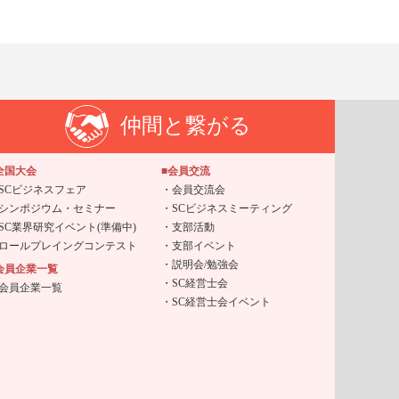
仲間と繋がる
全国大会
■会員交流
SCビジネスフェア
会員交流会
シンポジウム・セミナー
SCビジネスミーティング
SC業界研究イベント(準備中)
支部活動
ロールプレイングコンテスト
支部イベント
説明会/勉強会
会員企業一覧
SC経営士会
会員企業一覧
SC経営士会イベント