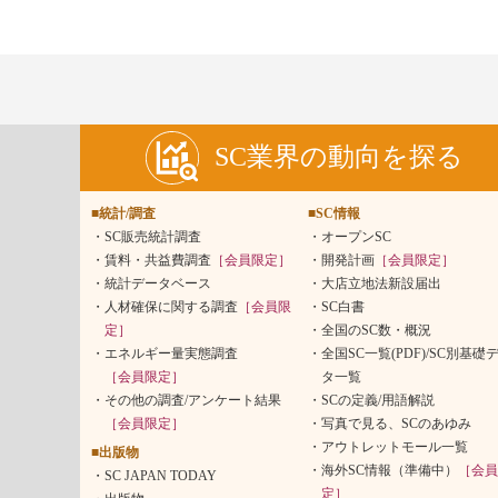
SC業界の動向を探る
■統計/調査
■SC情報
SC販売統計調査
オープンSC
賃料・共益費調査
［会員限定］
開発計画
［会員限定］
統計データベース
大店立地法新設届出
人材確保に関する調査
［会員限
SC白書
定］
全国のSC数・概況
エネルギー量実態調査
全国SC一覧(PDF)/SC別基礎
［会員限定］
タ一覧
その他の調査/アンケート結果
SCの定義/用語解説
［会員限定］
写真で見る、SCのあゆみ
アウトレットモール一覧
■出版物
海外SC情報（準備中）
［会員
SC JAPAN TODAY
定］