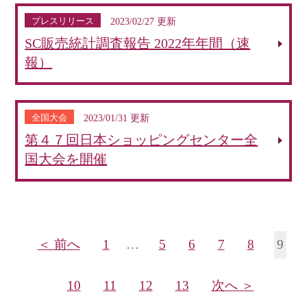
プレスリリース
2023/02/27 更新
SC販売統計調査報告 2022年年間（速
報）
全国大会
2023/01/31 更新
第４７回日本ショッピングセンター全
国大会を開催
＜ 前へ
1
…
5
6
7
8
9
10
11
12
13
次へ ＞