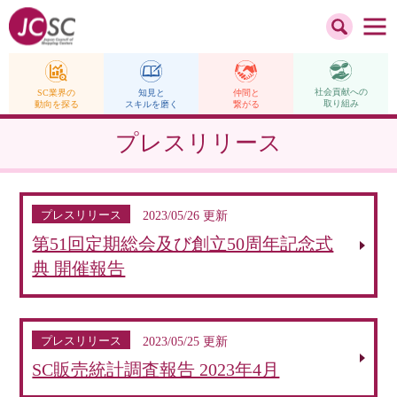
社会貢献への
仲間と
SC業界の
知見と
取り組み
繋がる
動向を探る
スキルを磨く
プレスリリース
プレスリリース
2023/05/26 更新
第51回定期総会及び創立50周年記念式
典 開催報告
プレスリリース
2023/05/25 更新
SC販売統計調査報告 2023年4月