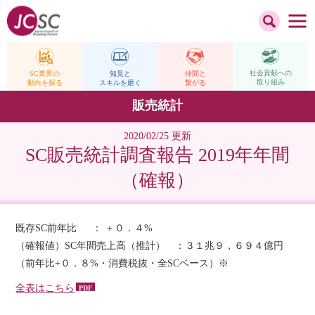
社会貢献への
仲間と
SC業界の
知見と
取り組み
繋がる
動向を探る
スキルを磨く
販売統計
2020/02/25 更新
SC販売統計調査報告 2019年年間
（確報）
既存SC前年比 ： ＋０．４%
（確報値）SC年間売上高（推計） ：３１兆９，６９４億円
（前年比+０．８%・消費税抜・全SCベース）※
全表はこちら