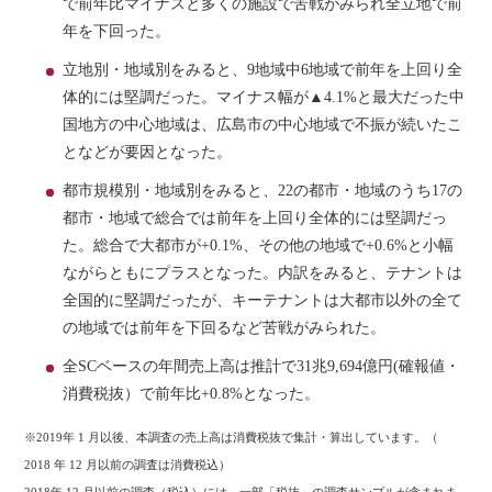
で前年比マイナスと多くの施設で苦戦がみられ全立地で前
年を下回った。
立地別・地域別をみると、9地域中6地域で前年を上回り全
体的には堅調だった。マイナス幅が▲4.1%と最大だった中
国地方の中心地域は、広島市の中心地域で不振が続いたこ
となどが要因となった。
都市規模別・地域別をみると、22の都市・地域のうち17の
都市・地域で総合では前年を上回り全体的には堅調だっ
た。総合で大都市が+0.1%、その他の地域で+0.6%と小幅
ながらともにプラスとなった。内訳をみると、テナントは
全国的に堅調だったが、キーテナントは大都市以外の全て
の地域では前年を下回るなど苦戦がみられた。
全SCベースの年間売上高は推計で31兆9,694億円(確報値・
消費税抜）で前年比+0.8%となった。
※2019年 1 月以後、本調査の売上高は消費税抜で集計・算出しています。（
2018 年 12 月以前の調査は消費税込）