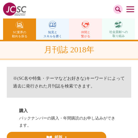
社会貢献への
仲間と
SC業界の
知見と
取り組み
繋がる
動向を探る
スキルを磨く
月刊誌 2018年
※(SC名や特集・テーマなどお好きな)キーワードによって
過去に発行された月刊誌を検索できます。
購入
バックナンバーの購入・年間購読のお申し込みができ
ます。
紙版