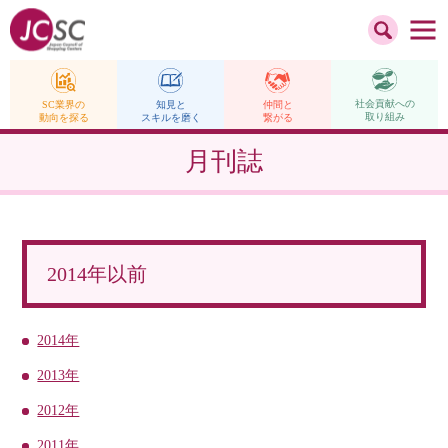
社会貢献への
仲間と
SC業界の
知見と
取り組み
繋がる
動向を探る
スキルを磨く
月刊誌
2014年以前
2014年
2013年
2012年
2011年