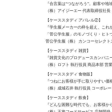
『合言葉は“つながろう”。顧客や地
（株）アイジーエー 代表取締役社長
【ケーススタディ アパレル②】
『学生服メーカーの枠を超え、これ
「菅公学生服」のモノづくり・ヒト
菅公学生服（株） カンコーセレクトス
【ケーススタディ 雑貨】
『雑貨文化のプロデュースカンパニ
（株）ロフト 執行役員 商品本部 営
【ケーススタディ 食物販】
『つねにお客様が手に取りやすい価
（株）成城石井 執行役員 コーポレー
【ケーススタディ 飲食】
『どんな困難な時代でも、お客様から
（株）王将フードサービス 店舗開発・