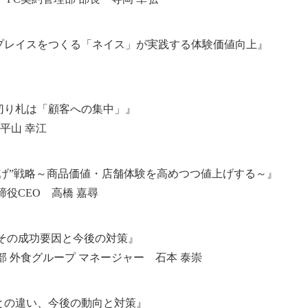
プレイスをつくる「ネイス」が実践する体験価値向上』
切り札は「顧客への集中」』
 代表 平山 幸江
げ”戦略～商品価値・店舗体験を高めつつ値上げする～』
役CEO 高橋 嘉尋
その成功要因と今後の対策』
 外食グループ マネージャー 石本 泰崇
前との違い、今後の動向と対策』