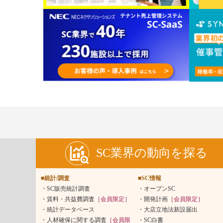
SC業界の動向を探る
■統計/調査
■SC情報
SC販売統計調査
オープンSC
賃料・共益費調査
［会員限定］
開発計画
［会員限定］
統計データベース
大店立地法新設届出
人材確保に関する調査
［会員限
SC白書