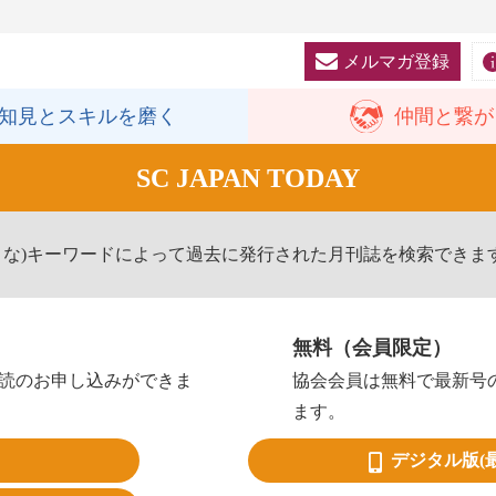
メルマガ登録
知見と
スキルを磨く
仲間と
繋が
SC JAPAN TODAY
きな)キーワードによって過去に発行された月刊誌を検索できま
無料（会員限定）
読のお申し込みができま
協会会員は無料で最新号
ます。
デジタル版
(