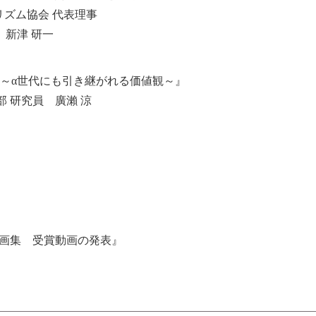
グツーリズム協会 代表理事
 新津 研一
～α世代にも引き継がれる価値観～』
 研究員 廣瀨 涼
動画集 受賞動画の発表』