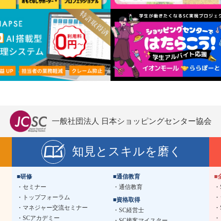
一般社団法人 日本ショッピングセンター協会
知見とスキルを磨く
■研修
■通信教育
■
セミナー
通信教育
トップフォーラム
■資格取得
マネジャー交流セミナー
SC経営士
SCアカデミー
SC接客マイスター