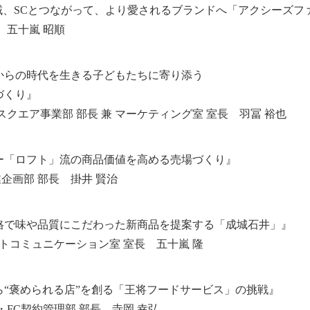
域、SCとつながって、より愛されるブランドへ「アクシーズフ
 五十嵐 昭順
からの時代を生きる子どもたちに寄り添う
づくり』
クエア事業部 部長 兼 マーケティング室 室長 羽冨 裕也
ー「ロフト」流の商品価値を高める売場づくり』
業企画部 部長 掛井 賢治
格で味や品質にこだわった新商品を提案する「成城石井」』
トコミュニケーション室 室長 五十嵐 隆
“褒められる店”を創る「王将フードサービス」の挑戦』
FC契約管理部 部長 寺岡 幸弘