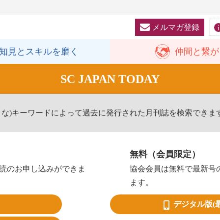
メルマガ登録
知見と
スキルを磨く
仲間と
繋が
SC JAPAN TODAY
きな)キーワードによって過去に発行された月刊誌を検索できま
無料（会員限定）
読のお申し込みができま
協会会員は無料で最新号
ます。
デジタル版
(