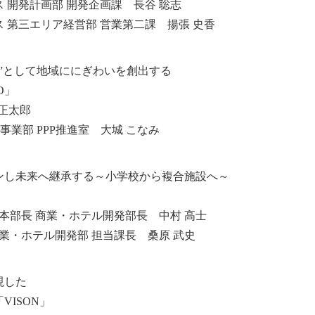
 開発計画部 開発企画課 長谷 聡志
 第三エリア経営部 営業第二課 揚張 史香
”として地域ににぎわいを創出する
O」
 正太郎
事業部 PPP推進室 大城 こなみ
ンし未来へ継承する～小学校から複合施設へ～
副本部長 商業・ホテル開発部長 中村 高士
商業・ホテル開発部 担当課長 桑原 武史
現した
VISON」