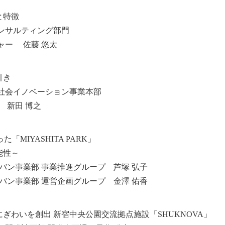
と特徴
ンサルティング部門
ャー 佐藤 悠太
引き
社会イノベーション事業本部
 新田 博之
MIYASHITA PARK」
能性～
バン事業部 事業推進グループ 芦塚 弘子
バン事業部 運営企画グループ 金澤 佑香
ぎわいを創出 新宿中央公園交流拠点施設「SHUKNOVA」