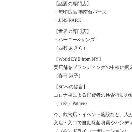
【話題の専門店】
・無印良品 港南台バーズ
・JINS PARK
【世界の専門店】
・ハーニー&サンズ
（西村 あきら）
【World EYE from NY】
実店舗をブランディングの中核に据
（春日 淑子）
【SCへの提言】
コロナ禍による消費者の検索行動の
（（株）Pathee）
今、飲食店・イベント施設など、人
入店・入口で自動除菌噴霧やハンデ
（（株）ドライコーポレーション）