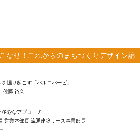
いこなせ！これからのまちづくりデザイン論
ルを掘り起こす「バルニバービ」
 佐藤 裕久
と多彩なアプローチ
行役員 営業本部長 流通建築リース事業部長
一