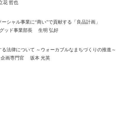
立花 哲也
ーシャル事業に“商い”で貢献する「良品計画」
ルグッド事業部長 生明 弘好
する法律について ～ウォーカブルなまちづくりの推進～
 企画専門官 坂本 光英