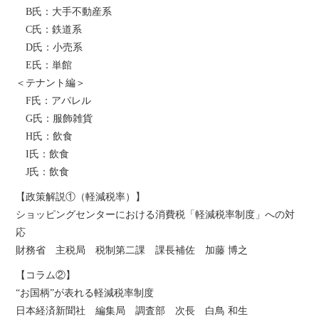
B氏：大手不動産系
C氏：鉄道系
D氏：小売系
E氏：単館
＜テナント編＞
F氏：アパレル
G氏：服飾雑貨
H氏：飲食
I氏：飲食
J氏：飲食
【政策解説①（軽減税率）】
ショッピングセンターにおける消費税「軽減税率制度」への対
応
財務省 主税局 税制第二課 課長補佐 加藤 博之
【コラム②】
“お国柄”が表れる軽減税率制度
日本経済新聞社 編集局 調査部 次長 白鳥 和生