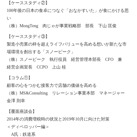
【ケーススタディ②】
100年後の日本の食卓につなぐ「おなかすいた」が食にかける思
い
（株）MongTeng 肉じゃが事業戦略部 部長 下山 匡俊
【ケーススタディ③】
製造小売業の枠を超えライフバリューを高める想いが新たな市
場環境を創出する「スノーピーク」
（株）スノーピーク 執行役員 経営管理本部長 CFO 兼
経営企画室長 CCPO 上山 桂
【コラム①】
顧客の心をつかむ接客力で店舗の価値を高める
（株）MS&Consulting リレーション事業本部 マネージャー
金澤 則幸
【覆面座談会】
2014年の消費増税時の状況と2019年10月に向けた対策
＜ディベロッパー編＞
A氏：鉄道系