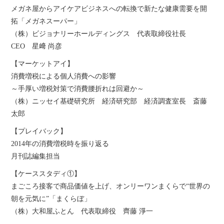
メガネ屋からアイケアビジネスへの転換で新たな健康需要を開
拓「メガネスーパー」
（株）ビジョナリーホールディングス 代表取締役社長
CEO 星﨑 尚彦
【マーケットアイ】
消費増税による個人消費への影響
～手厚い増税対策で消費腰折れは回避か～
（株）ニッセイ基礎研究所 経済研究部 経済調査室長 斎藤
太郎
【プレイバック】
2014年の消費増税時を振り返る
月刊誌編集担当
【ケーススタディ①】
まごころ接客で商品価値を上げ、オンリーワンまくらで“世界の
朝を元気に”「まくらぼ」
（株）大和屋ふとん 代表取締役 齊藤 淨一