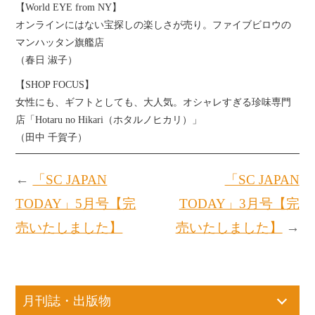
【World EYE from NY】
オンラインにはない宝探しの楽しさが売り。ファイブビロウの
マンハッタン旗艦店
（春日 淑子）
【SHOP FOCUS】
女性にも、ギフトとしても、大人気。オシャレすぎる珍味専門
店「Hotaru no Hikari（ホタルノヒカリ）」
（田中 千賀子）
←
「SC JAPAN
「SC JAPAN
TODAY」5月号【完
TODAY」3月号【完
売いたしました】
売いたしました】
→
月刊誌・出版物