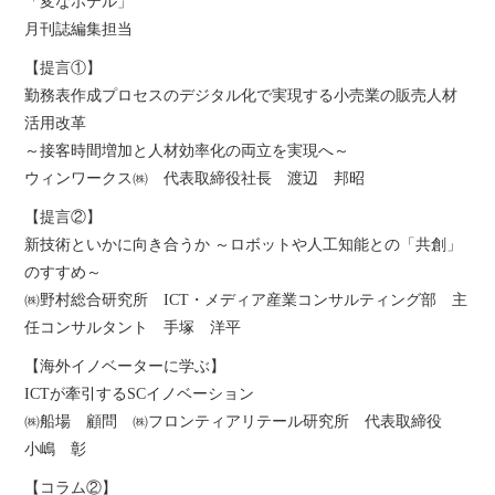
「変なホテル」
月刊誌編集担当
【提言①】
勤務表作成プロセスのデジタル化で実現する小売業の販売人材
活用改革
～接客時間増加と人材効率化の両立を実現へ～
ウィンワークス㈱ 代表取締役社長 渡辺 邦昭
【提言②】
新技術といかに向き合うか ～ロボットや人工知能との「共創」
のすすめ～
㈱野村総合研究所 ICT・メディア産業コンサルティング部 主
任コンサルタント 手塚 洋平
【海外イノベーターに学ぶ】
ICTが牽引するSCイノベーション
㈱船場 顧問 ㈱フロンティアリテール研究所 代表取締役
小嶋 彰
【コラム②】