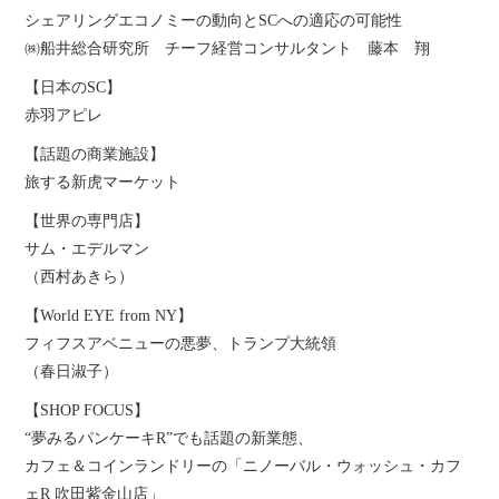
シェアリングエコノミーの動向とSCへの適応の可能性
㈱船井総合研究所 チーフ経営コンサルタント 藤本 翔
【日本のSC】
赤羽アピレ
【話題の商業施設】
旅する新虎マーケット
【世界の専門店】
サム・エデルマン
（西村あきら）
【World EYE from NY】
フィフスアベニューの悪夢、トランプ大統領
（春日淑子）
【SHOP FOCUS】
“夢みるパンケーキR”でも話題の新業態、
カフェ＆コインランドリーの「ニノーバル・ウォッシュ・カフ
ェR 吹田紫金山店」