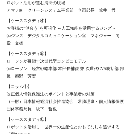
ロボット活用が進む清掃の現場
アマノ㈱ クリーンシステム事業部 企画部長 荒井 哲
【ケーススタディ④】
お客様の“似合う”を可視化 ～人工知能を活用するジンズ～
㈱ジンズ デジタルコミュニケーション室 マネジャー 向
殿 文雄
【ケーススタディ⑤】
ローソンが目指す次世代型コンビニモデル
㈱ローソン 経営戦略本部 本部長補佐 兼 次世代CVS統括部 部
長 秦野 芳宏
【コラム①】
改正個人情報保護法のポイントと事業者の対策
（一財）日本情報経済社会推進協会 常務理事・個人情報保護
団体事務局長 坂下 哲也
【ケーススタディ⑥】
ロボットを活用し、世界一の生産性とおもてなしを追求する