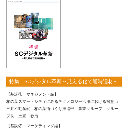
特集：SCデジタル革新～見える化で適時適材～
【基調① マネジメント編】
柏の葉スマートシティにみるテクノロジー活用における留意点
三井不動産㈱ 柏の葉街づくり推進部 事業グループ グルー
プ長 玉置 敏浩
【基調② マーケティング編】