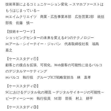
技術革新によるコミュニケーション変化 ～スマホファーストは
もうはじまっている～
㈱エイムクリエイツ 商業・広告事業本部 広告営業2部 統括
部長 佐藤 慎一
【技術キーワード】
ショッピングセンターの未来を変える4つのテクノロジー
㈱アール・シイーテイー・ジャパン 代表取締役社長 福島
嘉之
【ケーススタディ①】
顧客との接点を拡張、可視化。Ｗeb接客の可能性に迫るパルコ
のデジタルマーケティング
㈱パルコ 執行役 グループICT戦略室担当 林 直孝
【ケーススタディ②】
SCにおけるデジタル化の潮流 ～デジタルサイネージの可能性～
ピーディーシー㈱ 執行役員 SE部 部長 村上 耕平
【ケーススタディ③】