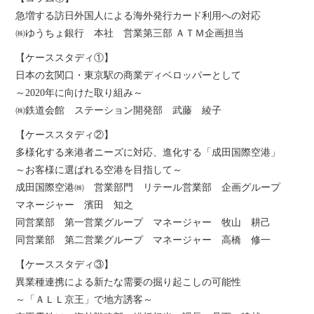
急増する訪日外国人による海外発行カード利用への対応
㈱ゆうちょ銀行 本社 営業第三部 ＡＴＭ企画担当
【ケーススタディ①】
日本の玄関口・東京駅の商業ディベロッパーとして
～2020年に向けた取り組み～
㈱鉄道会館 ステーション開発部 武藤 綾子
【ケーススタディ②】
多様化する来港者ニーズに対応、進化する「成田国際空港」
～お客様に選ばれる空港を目指して～
成田国際空港㈱ 営業部門 リテール営業部 企画グループ
マネージャー 濱田 知之
同営業部 第一営業グループ マネージャー 牧山 耕己
同営業部 第二営業グループ マネージャー 高橋 修一
【ケーススタディ③】
異業種連携による新たな需要の掘り起こしの可能性
～「ＡＬＬ京王」で地方誘客～