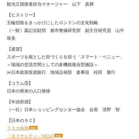
観光立国推進担当マネージャー 山下 真輝
【ヒストリー】
五輪招致をきっかけにしたロンドンの文化戦略
（一財）森記念財団 都市整備研究所 副主任研究員 山中
珠美
【展望】
スポーツを核とした街づくりを担う「スマート・ベニュー」
～地域の交流空間としての多機能複合型施設～
㈱日本政策投資銀行 地域企画部 参事役 桂田 隆行
【コラム③】
日本の将来の人口推移
【年頭所感】
（一社）日本ショッピングセンター協会 会長 清野 智
【日本のＳＣ】
ラスカ熱海
「ダイナシティ」WEST