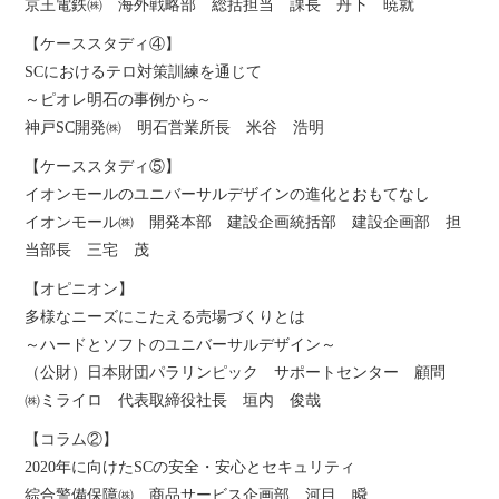
京王電鉄㈱ 海外戦略部 総括担当 課長 丹下 暁就
【ケーススタディ④】
SCにおけるテロ対策訓練を通じて
～ピオレ明石の事例から～
神戸SC開発㈱ 明石営業所長 米谷 浩明
【ケーススタディ⑤】
イオンモールのユニバーサルデザインの進化とおもてなし
イオンモール㈱ 開発本部 建設企画統括部 建設企画部 担
当部長 三宅 茂
【オピニオン】
多様なニーズにこたえる売場づくりとは
～ハードとソフトのユニバーサルデザイン～
（公財）日本財団パラリンピック サポートセンター 顧問
㈱ミライロ 代表取締役社長 垣内 俊哉
【コラム②】
2020年に向けたSCの安全・安心とセキュリティ
綜合警備保障㈱ 商品サービス企画部 河目 瞬