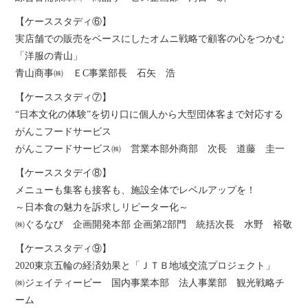
【ケーススタディ⑥】
実店舗での販売をベースにしたオムニ戦略で顧客の心をつかむ
「洋服の青山」
青山商事㈱ ＥC事業部長 石矢 浩
【ケーススタディ⑦】
“日本文化の体験”を切り口に個人から大型団体客まで対応する
がんこフードサービス
がんこフードサービス㈱ 営業本部外商部 次長 道藤 圭一
【ケーススタデイ⑧】
メニューも集客も接客も、施設全体でレベルアップを！
～日本食の魅力を訴求しリピーター化～
㈱ぐるなび 企画開発本部 企画第2部門 統括次長 水野 裕敬
【ケーススタディ⑨】
2020東京五輪の経済効果と「ＪＴＢ地域交流プロジェクト」
㈱ジェイティービー 国内事業本部 法人事業部 観光戦略チ
ーム