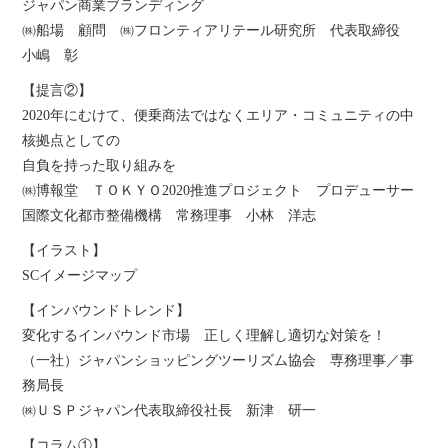
ジャパン商業ブランディング
㈱船場 顧問 ㈱フロンティアリテール研究所 代表取締役
小嶋 彰
【提言②】
2020年にむけて、便乗商法ではなくエリア・コミュニティの中
核拠点としての
自負を持った取り組みを
㈱博報堂 ＴＯＫＹＯ2020推進プロジェクト プロデューサー
国際文化都市整備機構 常務理事 小林 洋志
【イラスト】
SCイメージマップ
【インバウンドトレンド】
変化するインバウンド市場 正しく理解し適切な対策を！
（一社）ジャパンショッピングツーリズム協会 専務理事／事
務局長
㈱ＵＳＰジャパン代表取締役社長 新津 研一
【コラム①】