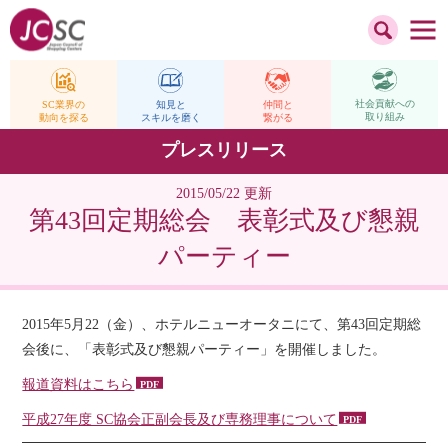
社会貢献への
仲間と
SC業界の
知見と
取り組み
繋がる
動向を探る
スキルを磨く
プレスリリース
2015/05/22 更新
第43回定期総会 表彰式及び懇親
パーティー
2015年5月22（金）、ホテルニューオータニにて、第43回定期総
会後に、「表彰式及び懇親パーティー」を開催しました。
報道資料はこちら
平成27年度 SC協会正副会長及び専務理事について