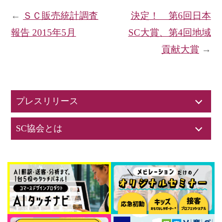
←
ＳＣ販売統計調査
決定！ 第6回日本
報告 2015年5月
SC大賞、第4回地域
貢献大賞
→
プレスリリース
SC協会とは