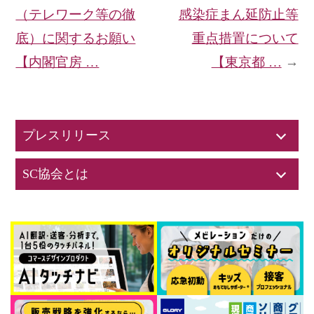
（テレワーク等の徹
感染症まん延防止等
底）に関するお願い
重点措置について
【内閣官房 …
【東京都 …
→
プレスリリース
SC協会とは