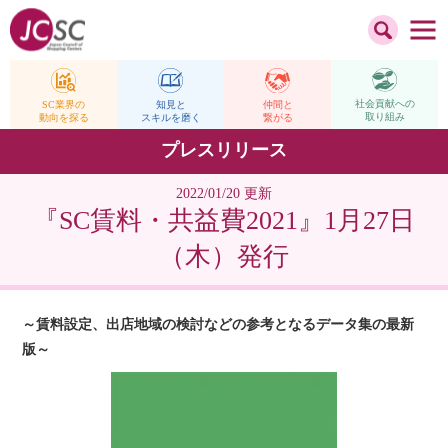
社会貢献への
仲間と
SC業界の
知見と
取り組み
繋がる
動向を探る
スキルを磨く
プレスリリース
2022/01/20 更新
『SC賃料・共益費2021』1月27日
（木）発行
～賃料設定、出店地域の検討などの参考となるデータ集の最新
版～