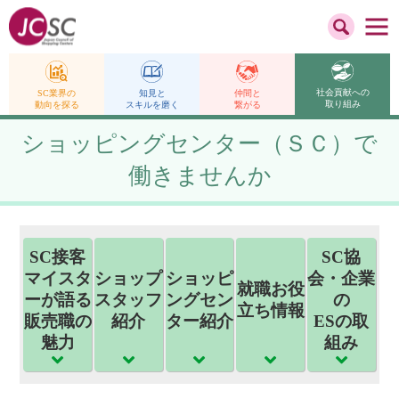
社会貢献への
仲間と
SC業界の
知見と
取り組み
繋がる
動向を探る
スキルを磨く
ショッピングセンター（ＳＣ）で
働きませんか
SC接客
SC協
マイスタ
ショップ
ショッピ
会・企業
就職お役
ーが語る
スタッフ
ングセン
の
立ち情報
販売職の
紹介
ター紹介
ESの取
魅力
組み