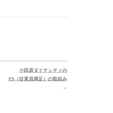
小田原ダイナシティの
ES（従業員満足）の取組み
→