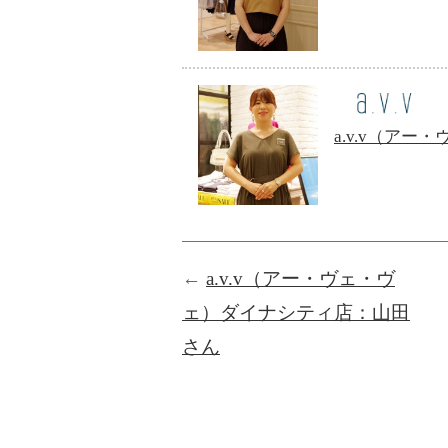
a.v.v（ア
←
a.v.v（アー・ヴェ・ヴ
ェ）ダイナシティ店：山田
さん