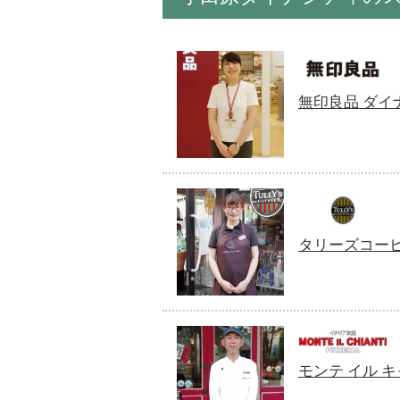
無印良品 ダイ
タリーズコー
モンテ イル 