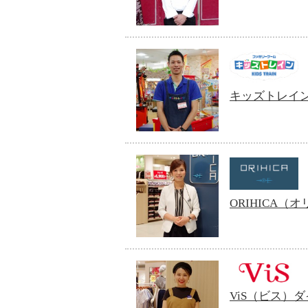
キッズトレイ
ORIHICA
ViS（ビス）