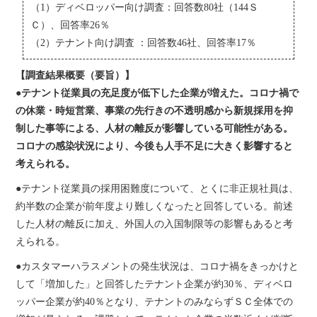
（1）ディベロッパー向け調査：回答数80社（144Ｓ
Ｃ）、回答率26％
（2）テナント向け調査 ：回答数46社、回答率17％
【調査結果概要（要旨）】
●テナント従業員の充足度が低下した企業が増えた。コロナ禍で
の休業・時短営業、事業の先行きの不透明感から新規採用を抑
制した事等による、人材の離反が影響している可能性がある。
コロナの感染状況により、今後も人手不足に大きく影響すると
考えられる。
●テナント従業員の採用困難度について、とくに非正規社員は、
約半数の企業が前年度より難しくなったと回答している。前述
した人材の離反に加え、外国人の入国制限等の影響もあると考
えられる。
●カスタマーハラスメントの発生状況は、コロナ禍をきっかけと
して「増加した」と回答したテナント企業が約30％、ディベロ
ッパー企業が約40％となり、テナントのみならずＳＣ全体での