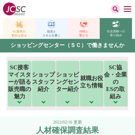
社会貢献への
仲間と
SC業界の
知見と
取り組み
繋がる
動向を探る
スキルを磨く
ショッピングセンター（ＳＣ）で働きませんか
SC接客
SC協
マイスタ
ショップ
ショッピ
会・企業
就職お役
ーが語る
スタッフ
ングセン
の
立ち情報
販売職の
紹介
ター紹介
ESの取
魅力
組み
2022/02/16 更新
人材確保調査結果