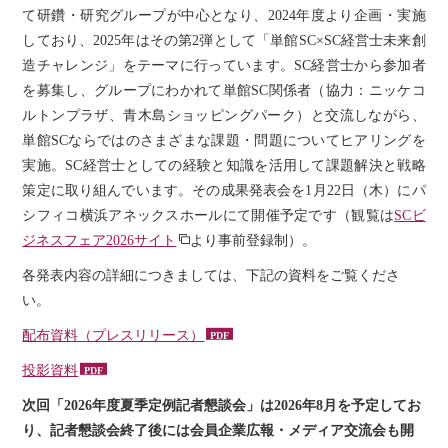
て研鑽・研究グループが中心となり、2024年度より企画・実施
しており、2025年はその第2弾として「単館SC×SC経営士未来創
造チャレンジ」をテーマに行っています。SC経営士から参加者
を募集し、グループにわかれて単館SC関係者（協力：ニッケコ
ルトンプラザ、青木島ショッピングパーク）と交流しながら、
単館SCならではのさまざまな課題・問題についてヒアリングを
実施。SC経営士としての経験と知識を活用して課題解決と戦略
策定に取り組んでいます。その成果発表会を1月22日（木）にパ
シフィコ横浜アネックスホールにて開催予定です（観覧は
SCビ
ジネスフェア2026サイト
より事前登録制）。
各発表内容の詳細につきましては、下記の資料をご覧くださ
い。
配布資料（プレスリリース）
投影資料
次回「2026年度夏季定例記者懇談会」は2026年8月を予定してお
り、記者懇談会終了後には会員企業広報・メディア交流会も開