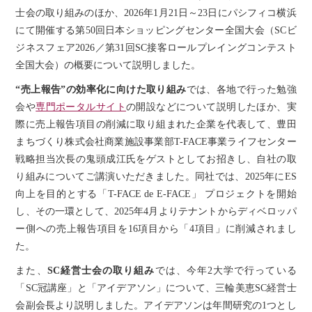
士会の取り組みのほか、2026年1月21日～23日にパシフィコ横浜
にて開催する第50回日本ショッピングセンター全国大会（SCビ
ジネスフェア2026／第31回SC接客ロールプレイングコンテスト
全国大会）の概要について説明しました。
“売上報告”の効率化に向けた取り組み
では、各地で行った勉強
会や
専門ポータルサイト
の開設などについて説明したほか、実
際に売上報告項目の削減に取り組まれた企業を代表して、豊田
まちづくり株式会社商業施設事業部T-FACE事業ライフセンター
戦略担当次長の鬼頭成江氏をゲストとしてお招きし、自社の取
り組みについてご講演いただきました。同社では、2025年にES
向上を目的とする「T-FACE de E-FACE」 プロジェクトを開始
し、その一環として、2025年4月よりテナントからディベロッパ
ー側への売上報告項目を16項目から「4項目」に削減されまし
た。
また、
SC経営士会の取り組み
では、今年2大学で行っている
「SC冠講座」と「アイデアソン」について、三輪美恵SC経営士
会副会長より説明しました。アイデアソンは年間研究の1つとし