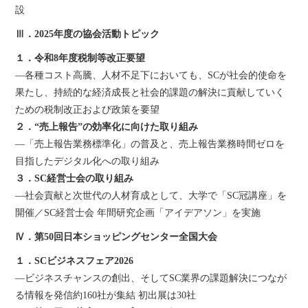
設
Ⅲ．2025年度の協会活動トピック
１．令和8年度税制等改正要望
―各種コスト高騰、人材不足下においても、SCが社会的使命を
果たし、持続的な経済成長と社会的課題の解決に貢献していく
ための税制改正および政策を要望
２．“売上報告”の効率化に向けた取り組み
―「売上報告業務標準化」の普及と、売上報告業務時間ゼロを
目指したデジタル化への取り組み
３．SC経営士会の取り組み
―社会貢献と次世代の人材育成として、大学で「SC冠講座」を
開催／SC経営士会 年間研究企画「アイデアソン」を実施
Ⅳ．第50回日本ショッピングセンター全国大会
１．SCビジネスフェア2026
―ビジネスチャンスの創出、そしてSC業界の課題解決につなが
る情報を発信約160社が集結 初出展は30社