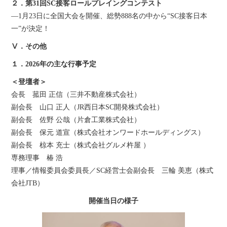
２．第31回SC接客ロールプレイングコンテスト
―1月23日に全国大会を開催、総勢888名の中から“SC接客日本
一”が決定！
Ⅴ．その他
１．2026年の主な行事予定
＜登壇者＞
会長 菰田 正信（三井不動産株式会社）
副会長 山口 正人（JR西日本SC開発株式会社）
副会長 佐野 公哉（片倉工業株式会社）
副会長 保元 道宣（株式会社オンワードホールディングス）
副会長 椋本 充士（株式会社グルメ杵屋 ）
専務理事 椿 浩
理事／情報委員会委員長／SC経営士会副会長 三輪 美恵（株式
会社JTB）
開催当日の様子