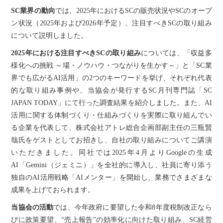
SC業界の動向
では、2025年におけるSCの販売状況やSCのオープ
ン状況（2025年および2026年予定）、注目すべきSCの取り組み
について説明しました。
2025年における注目すべきSCの取り組み
については、「収益多
様化への挑戦 ～場・ノウハウ・つながりを生かす～」と「SC業
界でも広がるAI活用」の2つのキーワードを挙げ、それぞれ代表
的な取り組み事例や、当協会が発行するSC月刊専門誌「SC
JAPAN TODAY」にて行った調査結果を紹介しました。また、AI
活用に関する体制づくり・仕組みづくりを実際に取り組んでい
る企業を代表して、株式会社アトレ総合企画部副主任の三瓶賢
哉氏をゲストとしてお招きし、自社の取り組みについてご講演
いただきました。同社では2025年4月よりGoogleの生成
AI「Gemini（ジェミニ）」を全社的に導入し、社員に寄り添う
独自のAI活用戦略「AIメンター」を開始し、業務でさまざまな
成果を上げておられます。
当協会の活動
では、今年政府に要望した令和8年度税制改正なら
びに政策要望、“売上報告”の効率化に向けた取り組み、SC経営