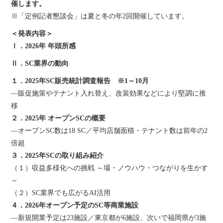
催します。
※「定例記者懇談会」は夏と冬の年2回開催しています。
＜発表内容＞
Ⅰ．2026年 年頭所感
Ⅱ．SC業界の動向
１．2025年SC販売統計調査報告 ※1～10月
―販促施策やテナント入れ替え、改装効果などにより堅調に推
移
２．2025年 オープンSCの概要
―オープンSC数は18 SC／平均店舗面積・テナント数は前年の2
倍超
３．2025年SCの取り組み紹介
（１）収益多様化への挑戦 ～場・ノウハウ・つながりを生かす
～
（２）SC業界でも広がるAI活用
４．
2026年オープン予定のSC等商業施設
―新規開業予定は23施設／東京都が6施設、次いで福岡県が3施