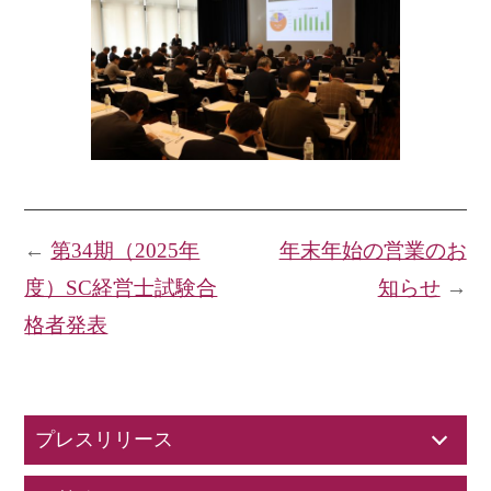
←
第34期（2025年
年末年始の営業のお
度）SC経営士試験合
知らせ
→
格者発表
プレスリリース