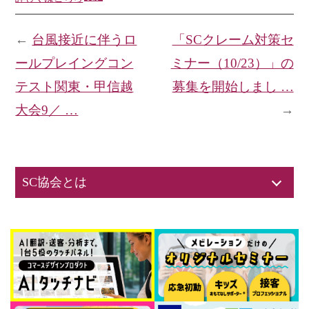
←
台風接近に伴うロ
「SCクレーム対策セ
ールプレイングコン
ミナー（10/23）」の
テスト関東・甲信越
募集を開始しまし …
大会9／ …
→
SC協会とは