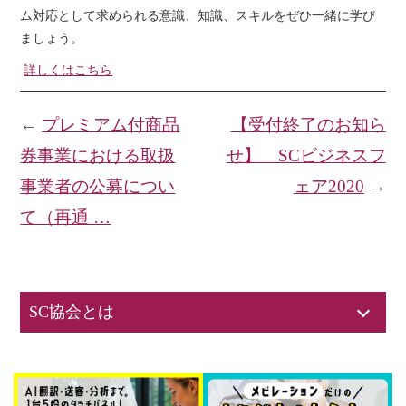
ム対応として求められる意識、知識、スキルをぜひ一緒に学び
ましょう。
詳しくはこちら
←
プレミアム付商品
【受付終了のお知ら
券事業における取扱
せ】 SCビジネスフ
事業者の公募につい
ェア2020
→
て（再通 …
SC協会とは