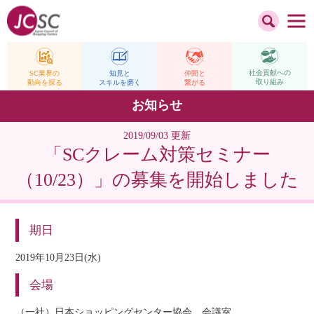
社会貢献への
仲間と
SC業界の
知見と
取り組み
繋がる
動向を探る
スキルを磨く
お知らせ
2019/09/03 更新
「SCクレーム対策セミナー
（10/23）」の募集を開始しました
期日
2019年10月23日(水)
会場
（一社）日本ショッピングセンター協会 会議室