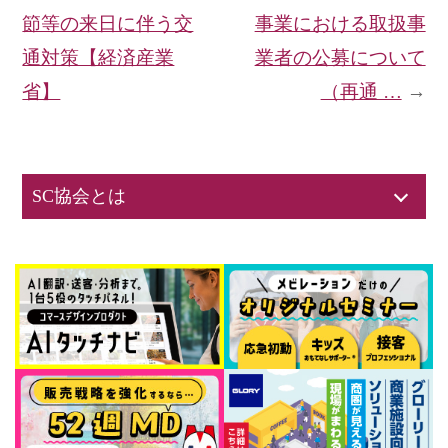
節等の来日に伴う交
事業における取扱事
通対策【経済産業
業者の公募について
省】
（再通 …
→
SC協会とは