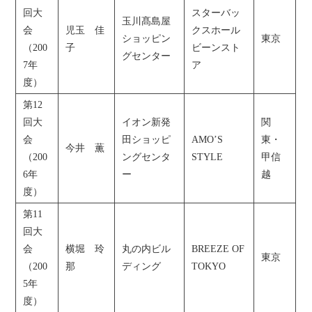
回大
スターバッ
玉川髙島屋
会
児玉 佳
クスホール
ショッピン
東京
（200
子
ビーンスト
グセンター
7年
ア
度）
第12
回大
イオン新発
関
会
田ショッピ
AMO’S
東・
今井 薫
（200
ングセンタ
STYLE
甲信
6年
ー
越
度）
第11
回大
会
横堀 玲
丸の内ビル
BREEZE OF
東京
（200
那
ディング
TOKYO
5年
度）