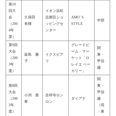
第10
回大
イオン浜松
会
久保田
志都呂ショ
AMO’ S
中部
（200
有輝
ッピングセ
STYLE
4年
ンター
度）
第9回
グレードビ
関
大会
ーム・マー
延島 雅
イクスピア
東・
（200
ケット「ロ
子
リ
甲信
3年
レイエ ベー
越
度）
カリー」
関
第8回
東・
大会
甲信
小渕 亜
吉祥寺ロン
（200
ダイアナ
越
希
ロン
2年
（現
度）
・東