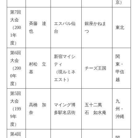
京）
第7回
大会
斉藤 達
エスパル仙
銀座かねま
（200
東北
也
台
つ
1年
度）
第6回
新宿マイシ
関
大会
村松 立
ティ
東・
（200
チーズ王国
基
（現ルミネ
甲信
0年
エスト）
越
度）
第5回
大会
九
高橋 加
マイング博
五十二萬
（199
州・
奈
多駅名店街
石 如水庵
9年
沖縄
度）
第4回
関