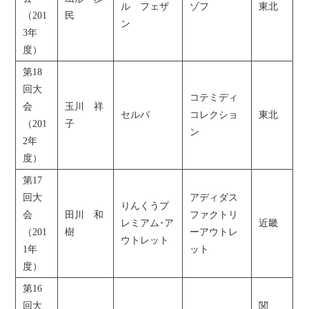
ル フェザ
ゾフ
東北
（201
民
ン
3年
度）
第18
回大
コテミディ
会
玉川 祥
セルバ
コレクショ
東北
（201
子
ン
2年
度）
第17
回大
アディダス
りんくうプ
会
田川 和
ファクトリ
レミアム･ア
近畿
（201
樹
ーアウトレ
ウトレット
1年
ット
度）
第16
回大
関