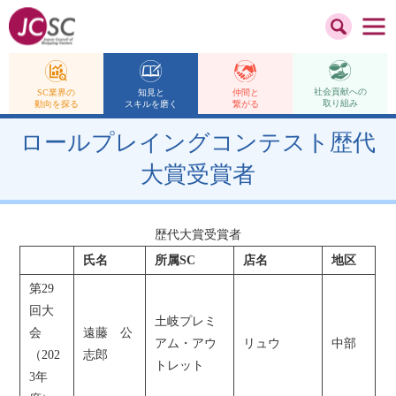
社会貢献への
仲間と
SC業界の
知見と
取り組み
繋がる
動向を探る
スキルを磨く
ロールプレイングコンテスト歴代
大賞受賞者
歴代大賞受賞者
氏名
所属SC
店名
地区
第29
回大
土岐プレミ
会
遠藤 公
アム・アウ
リュウ
中部
（202
志郎
トレット
3年