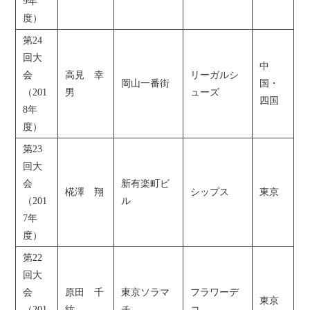
9年
度）
第24
回大
中
会
高見 幸
リーガルシ
岡山一番街
国・
（201
男
ューズ
四国
8年
度）
第23
回大
会
新有楽町ビ
椛澤 翔
シップス
東京
（201
ル
7年
度）
第22
回大
会
原田 千
東京ソラマ
フラワーデ
東京
（201
紘
チ
コ