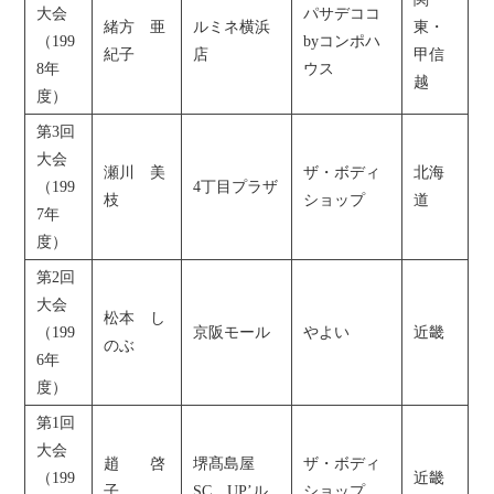
大会
パサデココ
緒方 亜
ルミネ横浜
東・
（199
byコンポハ
紀子
店
甲信
8年
ウス
越
度）
第3回
大会
瀬川 美
ザ・ボディ
北海
（199
4丁目プラザ
枝
ショップ
道
7年
度）
第2回
大会
松本 し
（199
京阪モール
やよい
近畿
のぶ
6年
度）
第1回
大会
趙 啓
堺髙島屋
ザ・ボディ
（199
近畿
子
SC UP’ル
ショップ