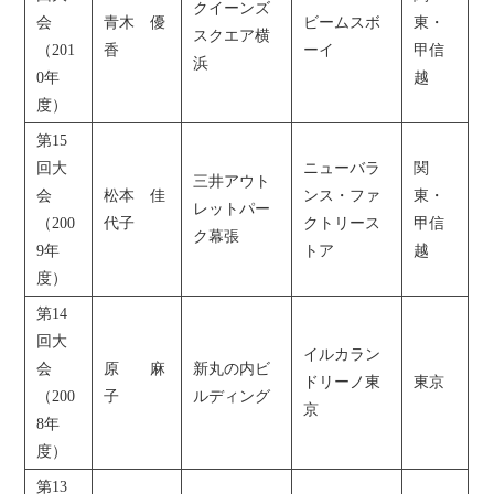
クイーンズ
会
青木 優
ビームスボ
東・
スクエア横
（201
香
ーイ
甲信
浜
0年
越
度）
第15
回大
ニューバラ
関
三井アウト
会
松本 佳
ンス・ファ
東・
レットパー
（200
代子
クトリース
甲信
ク幕張
9年
トア
越
度）
第14
回大
イルカラン
会
原 麻
新丸の内ビ
ドリーノ東
東京
（200
子
ルディング
京
8年
度）
第13