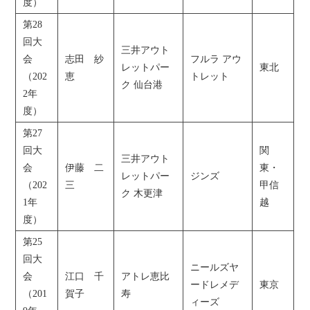
度）
第28
回大
三井アウト
会
志田 紗
フルラ アウ
レットパー
東北
（202
恵
トレット
ク 仙台港
2年
度）
第27
回大
関
三井アウト
会
伊藤 二
東・
レットパー
ジンズ
（202
三
甲信
ク 木更津
1年
越
度）
第25
回大
ニールズヤ
会
江口 千
アトレ恵比
ードレメデ
東京
（201
賀子
寿
ィーズ