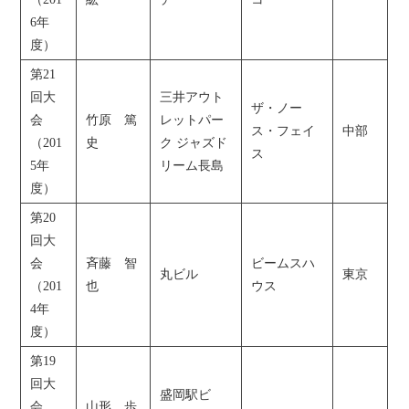
6年
度）
第21
回大
三井アウト
ザ・ノー
会
竹原 篤
レットパー
ス・フェイ
中部
（201
史
ク ジャズド
ス
5年
リーム長島
度）
第20
回大
会
斉藤 智
ビームスハ
丸ビル
東京
（201
也
ウス
4年
度）
第19
回大
盛岡駅ビ
会
山形 歩