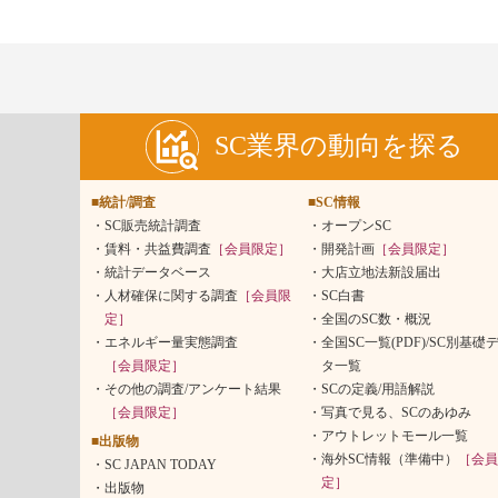
SC業界の動向を探る
■統計/調査
■SC情報
SC販売統計調査
オープンSC
賃料・共益費調査
［会員限定］
開発計画
［会員限定］
統計データベース
大店立地法新設届出
人材確保に関する調査
［会員限
SC白書
定］
全国のSC数・概況
エネルギー量実態調査
全国SC一覧(PDF)/SC別基礎
［会員限定］
タ一覧
その他の調査/アンケート結果
SCの定義/用語解説
［会員限定］
写真で見る、SCのあゆみ
アウトレットモール一覧
■出版物
海外SC情報（準備中）
［会員
SC JAPAN TODAY
定］
出版物