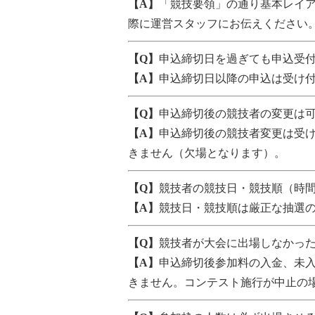
【A】
「競技要領」の通り基本レイ
際に運営スタッフにお伝えください
【Q】
申込締切日を過ぎても申込受
【A】
申込締切日以降の申込は受け
【Q】
申込締切後の競技者の変更は
【A】
申込締切後の競技者変更は受
きません（欠場となります）。
【Q】
競技者の競技日・競技順（時
【A】
競技日・競技順は厳正な抽選
【Q】
競技者が大会に出場しなかっ
【A】
申込締切後参加料の入金、未入
きません。コンテスト施行が中止の