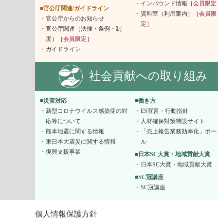
インバウンド情報
［会員限定
■官公庁関連/ガイドライン
資料室（利用案内）
［会員限
官公庁からのお知らせ
定］
官公庁関連（法律・条例・制
度）
［会員限定］
ガイドライン
社会貢献への取り組み
■災害対応
■働き方
新型コロナウイルス感染症の対
ES宣言・行動指針
応等について
人材確保対策特設サイト
熊本地震に関する情報
「売上報告業務効率化」ポー
東日本大震災に関する情報
ル
復興支援事業
■日本SC大賞・地域貢献大賞
日本SC大賞・地域貢献大賞
■SC冠講座
SC冠講座
個人情報保護方針