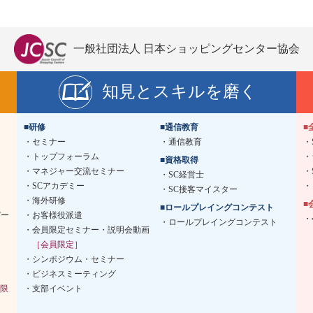
一般社団法人 日本ショッピングセンター協会
知見とスキルを磨く
■研修
■通信教育
■
セミナー
通信教育
トップフォーラム
■資格取得
マネジャー交流セミナー
SC経営士
SCアカデミー
SC接客マイスター
海外研修
■
■ロールプレイングコンテスト
デー
お客様役派遣
ロールプレイングコンテスト
会員限定セミナー・説明会動画
［会員限定］
シンポジウム・セミナー
ビジネスミーティング
限
支部イベント