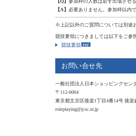
【Q】
参加枠の人数は必ず出場させ
【A】
必要ありません。参加枠以内
※上記以外のご質問については別途
競技要領につきましては以下をご参
競技要領
お問い合せ先
一般社団法人日本ショッピングセン
〒112-0004
東京都文京区後楽1丁目4番14号 後楽
roleplaying@jcsc.or.jp