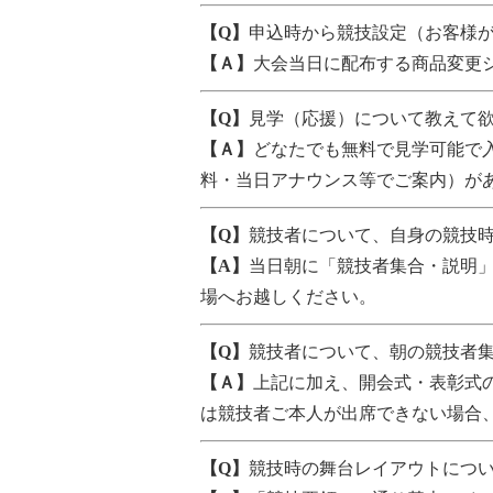
【Q】
申込時から競技設定（お客様
【Ａ】
大会当日に配布する商品変更
【Q】
見学（応援）について教えて
【Ａ】
どなたでも無料で見学可能で
料・当日アナウンス等でご案内）が
【Q】
競技者について、自身の競技
【A】
当日朝に「競技者集合・説明
場へお越しください。
【Q】
競技者について、朝の競技者
【Ａ】
上記に加え、開会式・表彰式
は競技者ご本人が出席できない場合
【Q】
競技時の舞台レイアウトにつ