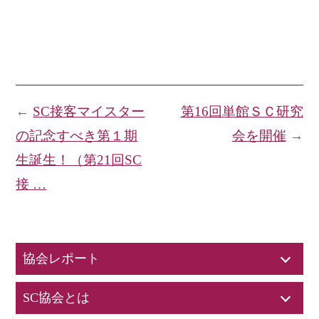
←
SC接客マイスター
第16回単館ＳＣ研究
の記念すべき第１期
会を開催
→
生誕生！（第21回SC
接 …
協会レポート
SC協会とは