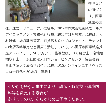
整理など
の街づく
り、商業
施設の開
発、運営、リニューアルに従事。2012年株式会社東急モールズ
デベロップメント常務執行役員、2015年11月独立。現在は、人
材研修、経営計画策定、百貨店ＳＣ化プロジェクト、テナント
の出店戦略策定など幅広く活動している。小田原市商業戦略推
進アドバイザー、SCアカデミー指導教授、ＳＣ経営士、宅地建
物取引士、一般社団法人日本ショッピングセンター協会会員、
青山学院大学経済学部卒、現在、DCSオンラインにて「ウィズ
コロナ時代のSC経営」連載中。
※やむを得ない事由により、講師・時間割・講演内
容等を変更する場合が
ありますので、あらかじめご了承ください。