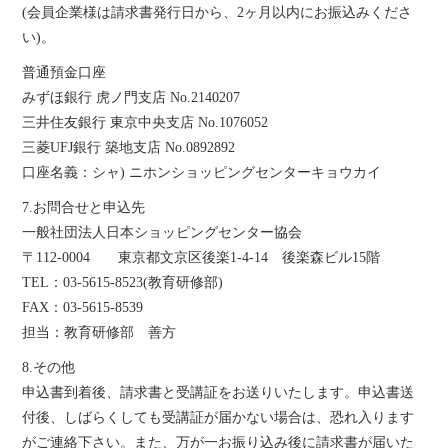
(会員企業様は請求書発行日から、2ヶ月以内にお振込みくださ
い)。
普通預金口座
みずほ銀行 虎ノ門支店 No.2140207
三井住友銀行 東京中央支店 No.1076052
三菱UFJ銀行 築地支店 No.0892892
口座名義：シャ) ニホンショッピングセンターキョウカイ
7.お問合せと申込先
一般社団法人日本ショッピングセンター協会
〒112-0004 東京都文京区後楽1-4-14 後楽森ビル15階
TEL：03-5615-8523(教育研修部)
FAX：03-5615-8539
担当：教育研修部 善方
8.その他
申込書到着後、請求書と受講証をお送りいたします。申込書送
付後、しばらくしても受講証が届かない場合は、恐れ入ります
がご連絡下さい。また、万が一お振り込み後に請求書が届いた