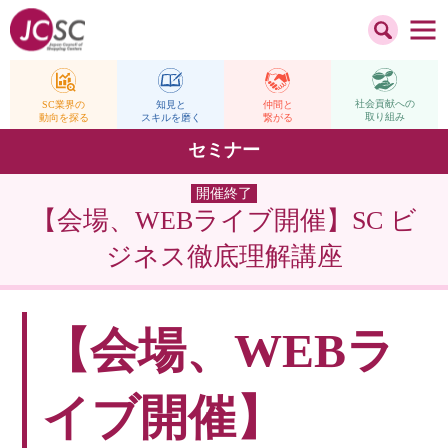
社会貢献への
仲間と
SC業界の
知見と
取り組み
繋がる
動向を探る
スキルを磨く
セミナー
開催終了
【会場、WEBライブ開催】SC ビ
ジネス徹底理解講座
【会場、WEBラ
イブ開催】