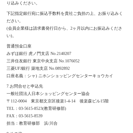
り込みください。
下記指定銀行宛に振込手数料を貴社ご負担の上、お振り込みく
ださい。
(会員企業様は請求書発行日から、2ヶ月以内にお振込みくださ
い)。
普通預金口座
みずほ銀行 虎ノ門支店 No.2140207
三井住友銀行 東京中央支店 No.1076052
三菱UFJ銀行 築地支店 No.0892892
口座名義：シャ) ニホンショッピングセンターキョウカイ
7.お問合せと申込先
一般社団法人日本ショッピングセンター協会
〒112-0004 東京都文京区後楽1-4-14 後楽森ビル15階
TEL：03-5615-8523(教育研修部)
FAX：03-5615-8539
担当：教育研修部 浜/川合