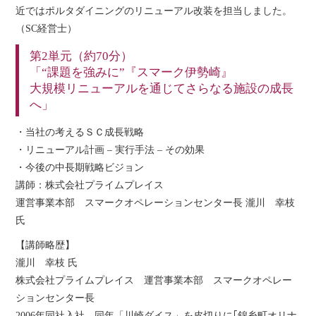
近ではポルタダイニングのリニューアル改装を担当しました。
（SC経営士）
第2単元（約70分）
「“課題を強みに”『スマーク伊勢崎』
大規模リニューアルを通じてさらなる施設の成長
へ」
・当社の考えるＳＣ成長戦略
・リニューアル計画 – 実行手法 – その効果
・今後の中長期戦略ビジョン
講師：株式会社プライムプレイス
運営事業本部 スマークオペレーションセンター長 瀧川 幸枝
氏
【講師略歴】
瀧川 幸枝 氏
株式会社プライムプレイス 運営事業本部 スマークオペレー
ションセンター長
2006年同社入社。同年「川崎ダイス」を皮切りに｢錦糸町オリナ