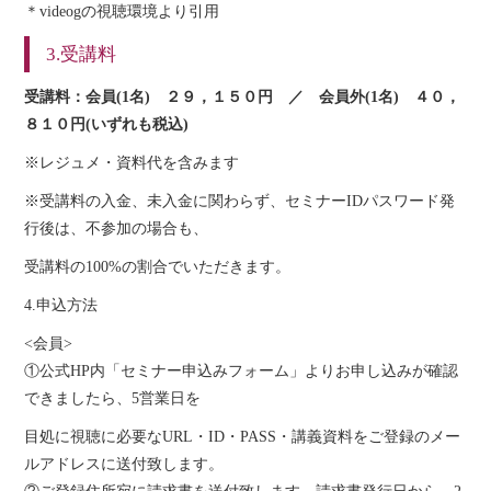
＊videogの視聴環境より引用
3.受講料
受講料：会員(1名) ２９，１５０円 ／ 会員外(1名) ４０，
８１０円(いずれも税込)
※レジュメ・資料代を含みます
※受講料の入金、未入金に関わらず、セミナーIDパスワード発
行後は、不参加の場合も、
受講料の100%の割合でいただきます。
4.申込方法
<会員>
①公式HP内「セミナー申込みフォーム」よりお申し込みが確認
できましたら、5営業日を
目処に視聴に必要なURL・ID・PASS・講義資料をご登録のメー
ルアドレスに送付致します。