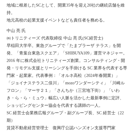
地域に根差したSCとして、開業35年を迎え20社の継続店舗を維
持。
地元高校の起業支援イベントなども責任者を務める。
中山 亮 氏
㈱トリニティーズ 代表取締役 中山 亮 氏(SC経営士)
早稲田大学卒。東急グループで「たまプラーザ テラス」を開
発、「青葉台東急スクエア」「SHIBUYA109」運営マネジャー。
2016 年に株式会社トリニティーズ創業。コンサルティング・開
発・リモデル支援とリーシングを手掛ける SC 業界を代表する専
門家・起業家。代表事例：「オルネ高松（2024年春開業）」
「ジョイナステラス二俣川」「mozoワンダーシティ」「川崎ル
フロン」「マーサ２１」「さんちか（三宮地下街）」「いわ
き・ら・ら・ミュウ」幅広い人脈を活かした最新事例に定評、
ショッピングセンター協会を代表する講師の一人。
SC 経営士会業務広報グループ・副グループ長、SC 経営士（22
期）
賃貸不動産経営管理士 復興庁公認ハンズオン支援専門家