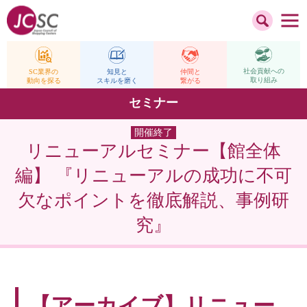
社会貢献への
仲間と
SC業界の
知見と
取り組み
繋がる
動向を探る
スキルを磨く
セミナー
開催終了
リニューアルセミナー【館全体
編】 『リニューアルの成功に不可
欠なポイントを徹底解説、事例研
究』
【アーカイブ】リニュー