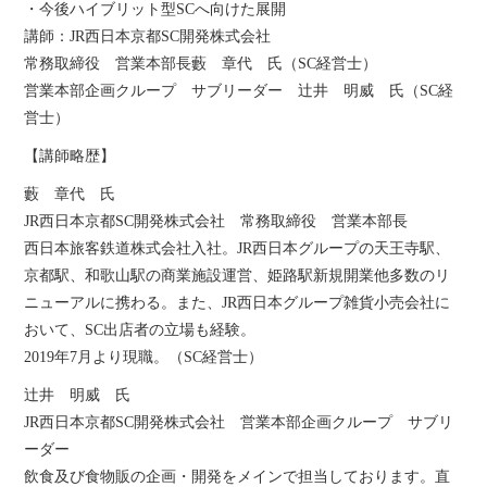
・今後ハイブリット型SCへ向けた展開
講師：JR西日本京都SC開発株式会社
常務取締役 営業本部長藪 章代 氏（SC経営士）
営業本部企画クループ サブリーダー 辻井 明威 氏（SC経
営士）
【講師略歴】
藪 章代 氏
JR西日本京都SC開発株式会社 常務取締役 営業本部長
西日本旅客鉄道株式会社入社。JR西日本グループの天王寺駅、
京都駅、和歌山駅の商業施設運営、姫路駅新規開業他多数のリ
ニューアルに携わる。また、JR西日本グループ雑貨小売会社に
おいて、SC出店者の立場も経験。
2019年7月より現職。（SC経営士）
辻井 明威 氏
JR西日本京都SC開発株式会社 営業本部企画クループ サブリ
ーダー
飲食及び食物販の企画・開発をメインで担当しております。直