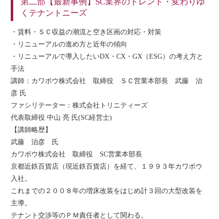
第二部【最新事例】SC業界のトレンド・変わりゆ
くテナントニーズ
・賃料・ＳＣ収益の潮流と空き区画の対応・対策
・リニューアルの進め方と近年の傾向
・リニューアルで導入したいDX・CX・GX（ESG）の考え方と
手法
講師：カワボウ株式会社 取締役 ＳＣ営業本部長 武藤 治
彦 氏
ファシリテーター：株式会社トリニティーズ
代表取締役 中山 亮 氏(SC経営士)
【講師略歴】
武藤 治彦 氏
カワボウ株式会社 取締役 SC営業本部長
京都近鉄百貨店（現近鉄百貨店）を経て、１９９３年カワボウ
入社。
これまでの２００８年の増床改装をはじめ計３回の大型改装を
主導。
テナント交渉等のＰＭ責任者として関わる。