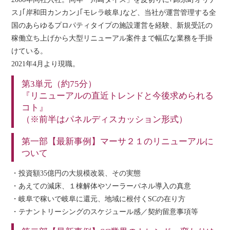
ス｣｢岸和田カンカン｣｢モレラ岐阜｣など、当社が運営管理する全
国のあらゆるプロパティタイプの施設運営を経験、新規受託の
稼働立ち上げから大型リニューアル案件まで幅広な業務を手掛
けている。
2021年4月より現職。
第3単元（約75分）
『リニューアルの直近トレンドと今後求められる
コト』
（※前半はパネルディスカッション形式）
第一部【最新事例】マーサ２１のリニューアルに
ついて
・投資額35億円の大規模改装、その実態
・あえての減床、１棟解体やソーラーパネル導入の真意
・岐阜で稼いで岐阜に還元、地域に根付くSCの在り方
・テナントリーシングのスケジュール感／契約留意事項等