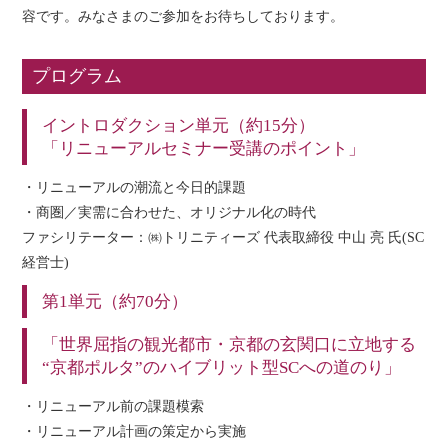
容です。みなさまのご参加をお待ちしております。
プログラム
イントロダクション単元（約15分）
「リニューアルセミナー受講のポイント」
・リニューアルの潮流と今日的課題
・商圏／実需に合わせた、オリジナル化の時代
ファシリテーター：㈱トリニティーズ 代表取締役 中山 亮 氏(SC
経営士)
第1単元（約70分）
「世界屈指の観光都市・京都の玄関口に立地する
“京都ポルタ”のハイブリット型SCへの道のり」
・リニューアル前の課題模索
・リニューアル計画の策定から実施