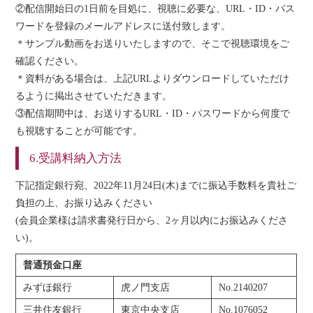
②配信開始日の1日前を目処に、視聴に必要な、URL・ID・パス
ワードを登録のメールアドレスに送付致します。
＊サンプル動画をお送りいたしますので、そこで視聴環境をご
確認ください。
＊資料がある場合は、上記URLよりダウンロードしていただけ
るように掲出させていただきます。
③配信期間中は、お送りするURL・ID・パスワードから何度で
も視聴することが可能です。
6.受講料納入方法
下記指定銀行宛、2022年11月24日(木)までに振込手数料を貴社ご
負担の上、お振り込みください
(会員企業様は請求書発行日から、2ヶ月以内にお振込みくださ
い)。
普通預金口座
みずほ銀行
虎ノ門支店
No.2140207
三井住友銀行
東京中央支店
No.1076052