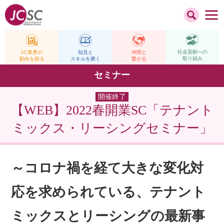
社会貢献への
仲間と
SC業界の
知見と
取り組み
繋がる
動向を探る
スキルを磨く
セミナー
開催終了
【WEB】2022春開業SC「テナント
ミックス・リーシングセミナー」
～コロナ禍を経て大きな変化対
応を求められている、テナント
ミックスとリーシングの最新事