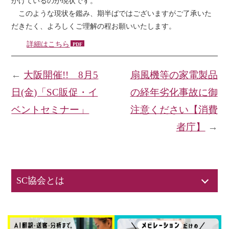
かけているのが現状です。
このような現状を鑑み、期半ばではございますがご了承いた
だきたく、よろしくご理解の程お願いいたします。
詳細はこちら
←
大阪開催!! 8月5
扇風機等の家電製品
日(金)「SC販促・イ
の経年劣化事故に御
ベントセミナー」
注意ください【消費
者庁】
→
SC協会とは