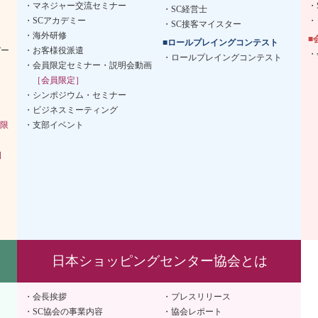
マネジャー交流セミナー
SC経営士
SCアカデミー
SC接客マイスター
海外研修
■
■ロールプレイングコンテスト
デー
お客様役派遣
ロールプレイングコンテスト
会員限定セミナー・説明会動画
［会員限定］
シンポジウム・セミナー
ビジネスミーティング
限
支部イベント
］
日本ショッピングセンター協会とは
会長挨拶
プレスリリース
SC協会の事業内容
協会レポート