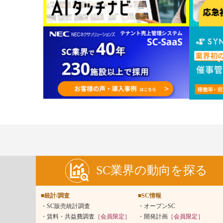
SC業界の動向を探る
■統計/調査
■SC情報
SC販売統計調査
オープンSC
賃料・共益費調査
［会員限定］
開発計画
［会員限定］