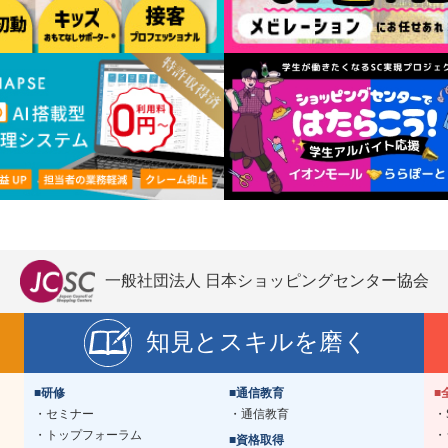
一般社団法人 日本ショッピングセンター協会
知見とスキルを磨く
■研修
■通信教育
■
セミナー
通信教育
トップフォーラム
■資格取得