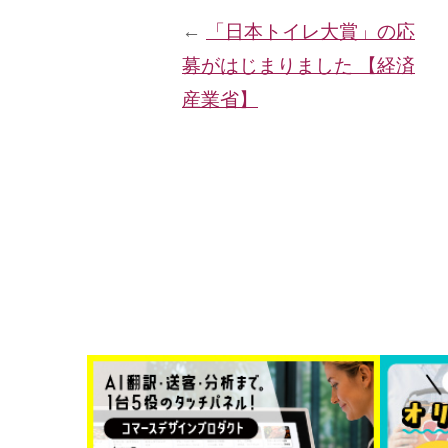
←
「日本トイレ大賞」の応
募がはじまりました 【経済
産業省】