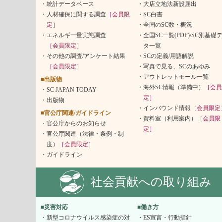
統計データベース
大店立地法新設届出
人材確保に関する調査
［会員限
SC白書
定］
全国のSC数・概況
エネルギー量実態調査
全国SC一覧(PDF)/SC別基礎
［会員限定］
タ一覧
その他の調査/アンケート結果
SCの定義/用語解説
［会員限定］
写真で見る、SCのあゆみ
アウトレットモール一覧
■出版物
海外SC情報（準備中）
［会員
SC JAPAN TODAY
定］
出版物
インバウンド情報
［会員限定
■官公庁関連/ガイドライン
資料室（利用案内）
［会員限
官公庁からのお知らせ
定］
官公庁関連（法律・条例・制
度）
［会員限定］
ガイドライン
社会貢献への取り組み
■災害対応
■働き方
新型コロナウイルス感染症の対
ES宣言・行動指針