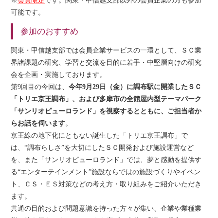
※
会員限定
です。関東・甲信越支部以外の会員企業の方も参加
可能です。
参加のおすすめ
関東・甲信越支部では会員企業サービスの一環として、ＳＣ業
界諸課題の研究、学習と交流を目的に若手・中堅層向けの研究
会を企画・実施しております。
第9回目の今回は、
今年9月29日（金）に調布駅に開業したＳＣ
「トリエ京王調布」、および多摩市の全館屋内型テーマパーク
「サンリオピューロランド」を視察するとともに、ご担当者か
らお話を伺います
。
京王線の地下化にともない誕生した「トリエ京王調布」で
は、“調布らしさ”を大切にしたＳＣ開発および施設運営など
を、また「サンリオピューロランド」では、夢と感動を提供す
る“エンターテインメント”施設ならではの施設づくりやイベン
ト、ＣＳ・ＥＳ対策などの考え方・取り組みをご紹介いただき
ます。
共通の目的および問題意識を持った方々が集い、企業や業種業