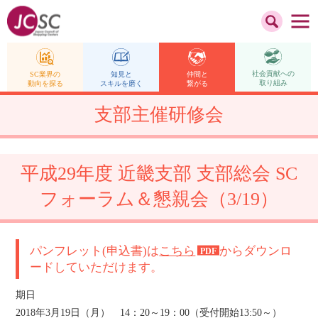
社会貢献への
仲間と
SC業界の
知見と
取り組み
繋がる
動向を探る
スキルを磨く
支部主催研修会
平成29年度 近畿支部 支部総会 SC
フォーラム＆懇親会（3/19）
パンフレット(申込書)は
こちら
からダウンロ
ードしていただけます。
期日
2018年3月19日（月） 14：20～19：00（受付開始13:50～）