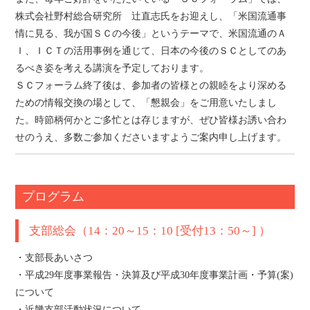
株式会社野村総合研究所 辻直志氏をお迎えし、「米国流通事
情に見る、我が国ＳＣの今後」というテーマで、米国流通のＡ
Ｉ、ＩＣＴの活用事例を通じて、日本の今後のＳＣとしてのあ
るべき姿を考える講演を予定しております。
ＳＣフォーラム終了後は、参加者の皆様との親睦をより深める
ための情報交換の場として、「懇親会」をご用意いたしまし
た。時節柄何かとご多忙とは存じますが、ぜひ皆様お誘い合わ
せのうえ、多数ご参加くださいますようご案内申し上げます。
プログラム
支部総会（14：20～15：10 [受付13：50～] ）
・支部長あいさつ
・平成29年度事業報告・決算及び平成30年度事業計画・予算(案)
について
・近畿支部活動状況について