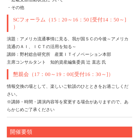
・その他
SCフォーラム（15：20～16：50 [受付14：50～]
）
演題：アメリカ流通事情に見る、我が国ＳＣの今後～アメリカ
流通のＡＩ、ＩＣＴの活用を知る～
講師：野村総合研究所 産業ＩＴイノベーション本部
主席コンサルタント 知的資産編集委員 辻 直志 氏
懇親会（17：00～19：00[受付16：30～]）
情報交換の場として、楽しいご歓談のひとときをお過ごしくだ
さい。
※講師・時間・講演内容等を変更する場合がありますので、あ
らかじめご了承ください
開催要領