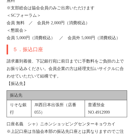
無料
※支部総会は協会会員のみご出席いただけます
＜SCフォーラム＞
会員 無料 ／ 会員外 2,000円（消費税込）
＜懇親会＞
会員 5,000円（消費税込） ／ 会員外 5,000円（消費税込）
５．振込口座
請求書到着後、下記銀行宛に前日までに手数料をご負担の上で
お振り込みください。会員企業の方は経理支払いサイクルに合
わせていただいて結構です。
【振込先】
振込先
りそな銀
JR西日本出張所（店番
普通預金
行
055）
NO.4912999
口座名義 シャ）ニホンショッピングセンターキョウカイ
※上記口座は当協会本部の振込先口座とは異なりますのでご注