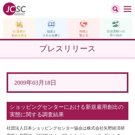
社会貢献への
仲間と
SC業界の
知見と
取り組み
繋がる
動向を探る
スキルを磨く
プレスリリース
2009年03月18日
ショッピングセンターにおける新規雇用創出の
実態に関する調査結果
社団法人日本ショッピングセンター協会は株式会社矢野経済研