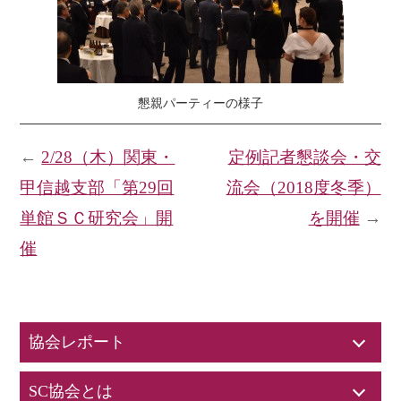
懇親パーティーの様子
←
2/28（木）関東・
定例記者懇談会・交
甲信越支部「第29回
流会（2018度冬季）
単館ＳＣ研究会」開
を開催
→
催
協会レポート
SC協会とは