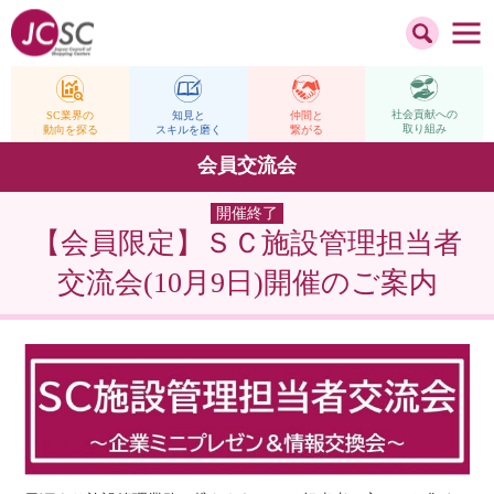
社会貢献への
仲間と
SC業界の
知見と
取り組み
繋がる
動向を探る
スキルを磨く
会員交流会
開催終了
【会員限定】ＳＣ施設管理担当者
交流会(10月9日)開催のご案内