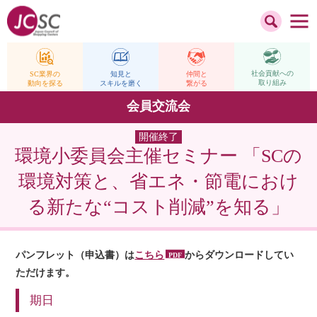
社会貢献への
仲間と
SC業界の
知見と
取り組み
繋がる
動向を探る
スキルを磨く
会員交流会
開催終了
環境小委員会主催セミナー 「SCの
環境対策と、省エネ・節電におけ
る新たな“コスト削減”を知る」
パンフレット（申込書）は
こちら
からダウンロードしてい
ただけます。
期日