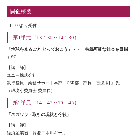
開催概要
13：00より受付
第1単元（13：30～14：30）
「地球をまるごと とっておこう」・・・持続可能な社会を目指
すSC
【講 師】
ユニー株式会社
執行役員 業務サポート本部 CSR部 部長 百瀬 則子 氏
（環境小委員会 委員長）
第2単元（14：45～15：45）
「ネガワット取引の現状と今後」
【講 師】
経済産業省 資源エネルギー庁