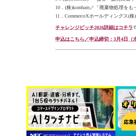
10．(株)komham／「廃棄物処
11．CommerceXホールディング
チャレンジピッチ2026詳細はコチラ
申込はこちら／申込締切：3月4日（