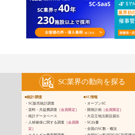
SC業界の動向を探る
■統計/調査
■SC情報
SC販売統計調査
オープンSC
賃料・共益費調査
［会員限定］
開発計画
［会員限定］
統計データベース
大店立地法新設届出
人材確保に関する調査
［会員限
SC白書
定］
全国のSC数・概況
エネルギー量実態調査
全国SC一覧(PDF)/SC別基礎