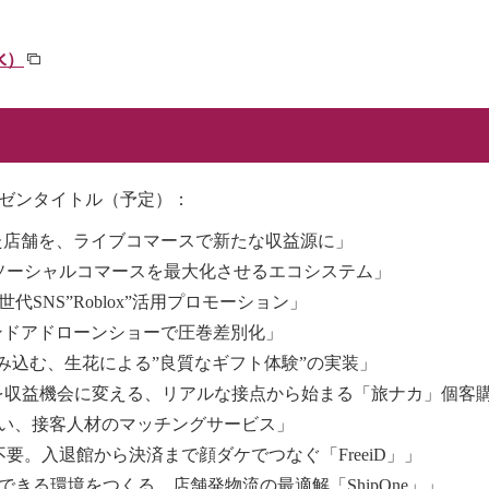
水）
レゼンタイトル（予定）：
・空いた店舗を、ライブコマースで新たな収益源に」
ogies／「ソーシャルコマースを最大化させるエコシステム」
次世代SNS”Roblox”活用プロモーション」
C内インドアドローンショーで圧巻差別化」
に組み込む、生花による”良質なギフト体験”の実装」
／「『免税』を収益機会に変える、リアルな接点から始まる「旅ナカ」個
逃さない、接客人材のマッチングサービス」
不要。入退館から決済まで顔ダケでつなぐ「FreeiD」」
集中できる環境をつくる、店舗発物流の最適解「ShipOne」」