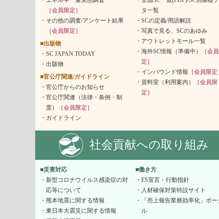
［会員限定］
タ一覧
その他の調査/アンケート結果
SCの定義/用語解説
［会員限定］
写真で見る、SCのあゆみ
アウトレットモール一覧
■出版物
海外SC情報（準備中）
［会員
SC JAPAN TODAY
定］
出版物
インバウンド情報
［会員限定
■官公庁関連/ガイドライン
資料室（利用案内）
［会員限
官公庁からのお知らせ
定］
官公庁関連（法律・条例・制
度）
［会員限定］
ガイドライン
社会貢献への取り組み
■災害対応
■働き方
新型コロナウイルス感染症の対
ES宣言・行動指針
応等について
人材確保対策特設サイト
熊本地震に関する情報
「売上報告業務効率化」ポー
東日本大震災に関する情報
ル