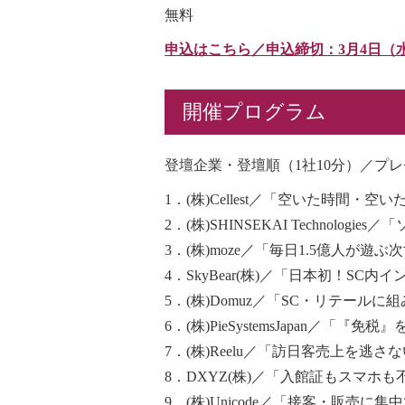
無料
申込はこちら／申込締切：3月4日（
開催プログラム
登壇企業・登壇順（1社10分）／プ
1．(株)Cellest／「空いた時間
2．(株)SHINSEKAI Technol
3．(株)moze／「毎日1.5億人が遊ぶ
4．SkyBear(株)／「日本初！S
5．(株)Domuz／「SC・リテール
6．(株)PieSystemsJapan
7．(株)Reelu／「訪日客売上を
8．DXYZ(株)／「入館証もスマホも
9．(株)Unicode／「接客・販売に