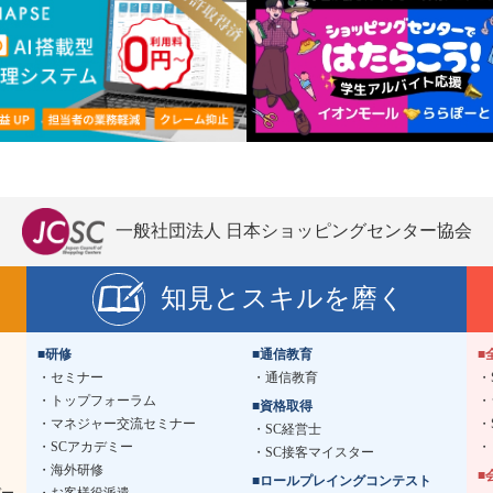
一般社団法人 日本ショッピングセンター協会
知見とスキルを磨く
■研修
■通信教育
■
セミナー
通信教育
トップフォーラム
■資格取得
マネジャー交流セミナー
SC経営士
SCアカデミー
SC接客マイスター
海外研修
■
■ロールプレイングコンテスト
デー
お客様役派遣