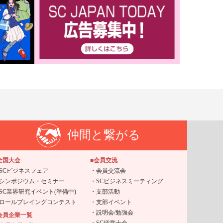
仲間と繋がる
全国大会
■会員交流
SCビジネスフェア
会員交流会
シンポジウム・セミナー
SCビジネスミーティング
SC業界研究イベント(準備中)
支部活動
ロールプレイングコンテスト
支部イベント
説明会/勉強会
会員企業一覧
SC経営士会