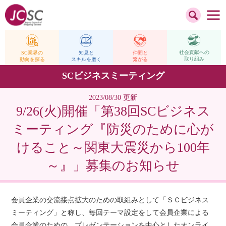
社会貢献への
仲間と
SC業界の
知見と
取り組み
繋がる
動向を探る
スキルを磨く
SCビジネスミーティング
2023/08/30 更新
9/26(火)開催「第38回SCビジネス
ミーティング『防災のために心が
けること～関東大震災から100年
～』」募集のお知らせ
会員企業の交流接点拡大のための取組みとして「ＳＣビジネス
ミーティング」と称し、毎回テーマ設定をして会員企業による
会員企業のための、プレゼンテーションを中心としたオンライ